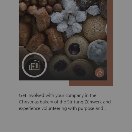
A project for your team
social
Get involved with your company in the
Christmas bakery of the Stiftung Züriwerk and
experience volunteering with purpose and
impact. Together with people with disabilities,
your employees will produce delicious
Christmas treats in a warm, respectful, and