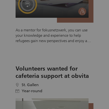
social
As a mentor for fokusnetzwerk, you can use
your knowledge and experience to help
refugees gain new perspectives and enjoy a
richer life in Swiss society. Together with a
person from a refugee background, you can
practice German over a coffee or during a
walk, pursue a hobby or complete math
Volunteers wanted for
homework together. Of course, there are other
areas that you can choose, or you can suggest
cafeteria support at obvita
your own. At fokusnetzwerk you can work with
a refugee for six months on an area that suits
St. Gallen
location
your strengths and interests.
Year-round
calendar