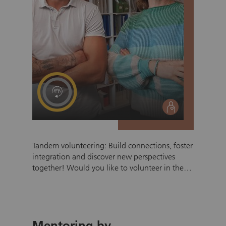
social
Tandem volunteering: Build connections, foster
integration and discover new perspectives
together! Would you like to volunteer in the
Basel region and make a real difference in
someone’s life? The zRächtCho Tandem
Program pairs volunteers with refugees and
newly arrived migrants, fostering meaningful
Mentoring by
relationships built on mutual respect. Personal