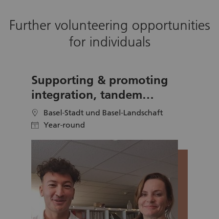
Further volunteering opportunities
for individuals
Supporting & promoting
integration, tandem
volunteering
Basel-Stadt und Basel-Landschaft
location
Year-round
calendar