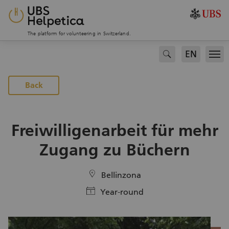
The platform for volunteering in Switzerland.
EN
search
Men
To the projects page
Back
Freiwilligenarbeit für mehr
Zugang zu Büchern
location
Bellinzona
calendar
Year-round