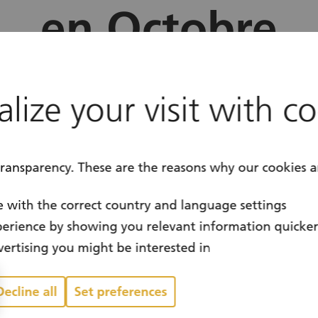
en Octobre
location
Canton du Vaud
lize your visit with c
calendar
Seasonal
transparency. These are the reasons why our cookies a
 with the correct country and language settings
erience by showing you relevant information quicke
ertising you might be interested in
Decline all
Set preferences