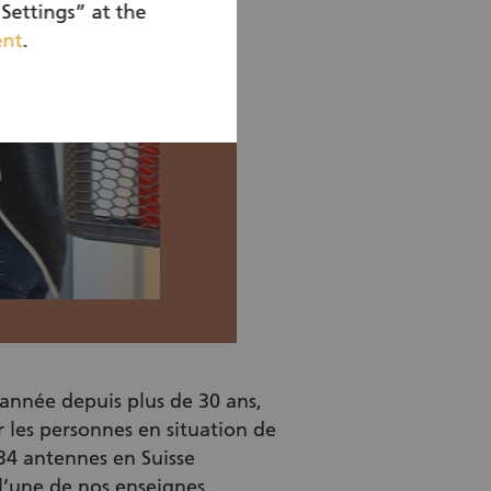
Settings” at the
ent
.
année depuis plus de 30 ans,
 les personnes en situation de
 34 antennes en Suisse
l’une de nos enseignes