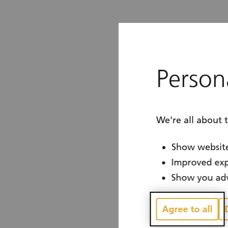
Persona
We're all about 
Show website
Improved exp
Show you adv
Agree to all