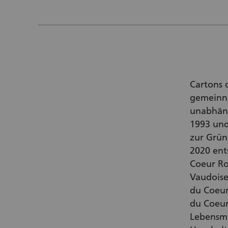
Cartons 
gemeinnü
unabhängi
1993 und
zur Grün
2020 ent
Coeur Ro
Vaudoise,
du Coeur
du Coeur
Lebensmi