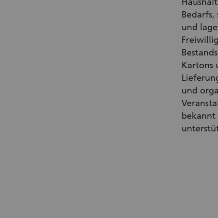
Haushalt
Bedarfs,
und lager
Freiwill
Bestands
Kartons 
Lieferun
und orga
Veransta
bekannt
unterstü