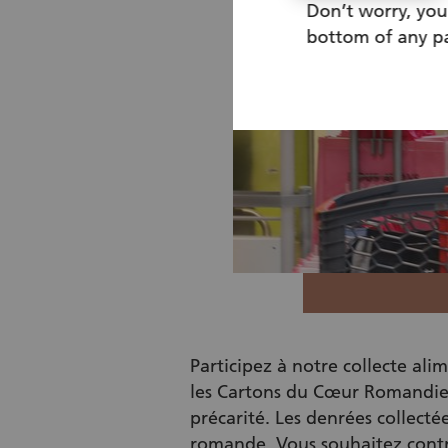
Don’t worry, you
bottom of any pa
Participez à notre collecte al
les Cartons du Cœur Romandie o
précarité. Les denrées collecté
romande. Vous souhaitez contri