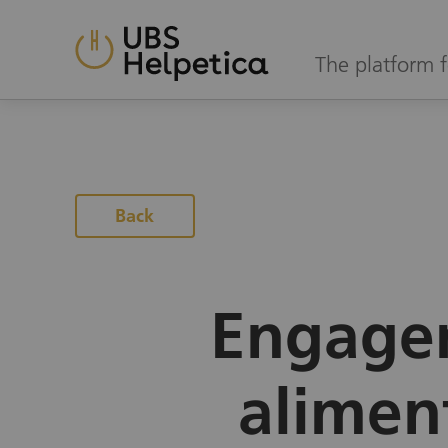
The platform f
To the projects page
Back
Engagem
alimen