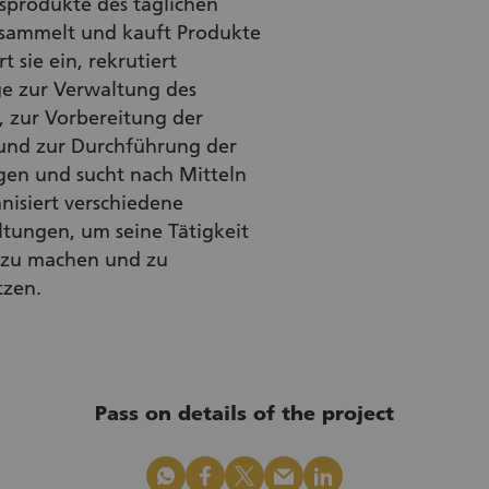
sprodukte des täglichen
 sammelt und kauft Produkte
t sie ein, rekrutiert
ige zur Verwaltung des
, zur Vorbereitung der
und zur Durchführung der
gen und sucht nach Mitteln
nisiert verschiedene
ltungen, um seine Tätigkeit
 zu machen und zu
tzen.
Pass on details of the project
whatsapp
facebook
x_logo
mail
linkedin