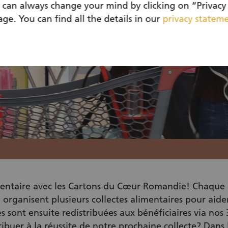
 can always change your mind by clicking on “Privacy 
ge. You can find all the details in our
privacy statem
imentaire avec les Cartons du Cœur Romandie! Chaque 
rganisent plusieurs collectes alimentaires pour aider
es sont ensuite redistribuées aux bénéficiaires via nos
buer à la réussite de notre prochaine collecte? Dans 