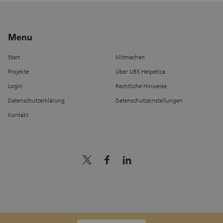
Menu
Start
Mitmachen
Projekte
Über UBS Helpetica
Login
Rechtliche Hinweise
Datenschutzerklärung
Datenschutzeinstellungen
Kontakt
x_logo
facebook
linkedin