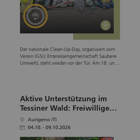
environment
Der nationale Clean‑Up‑Day, organisiert vom
Verein IGSU (Interessengemeinschaft Saubere
Umwelt), steht wieder vor der Tür. Am 18. und
19. September findet der schweizweite
Aktionstag bereits zum 14. Mal statt und ist für
viele Menschen in der Schweiz längst ein fester
Bestandteil im Kalender. Beim letzten
Aktive Unterstützung im
Clean‑Up‑Day wurden über 700
Aufräum‑Aktionen in allen Landesteilen
Tessiner Wald: Freiwillige
durchgeführt – ein starkes Zeichen gegen
gesucht
Littering und für eine saubere Umwelt. Der
Aurigeno /TI
location
Clean‑Up‑Day bietet der Bevölkerung in der
04.10. - 09.10.2026
calendar
ganzen Schweiz die Möglichkeit, sich freiwillig
und unkompliziert für Nachhaltigkeit zu