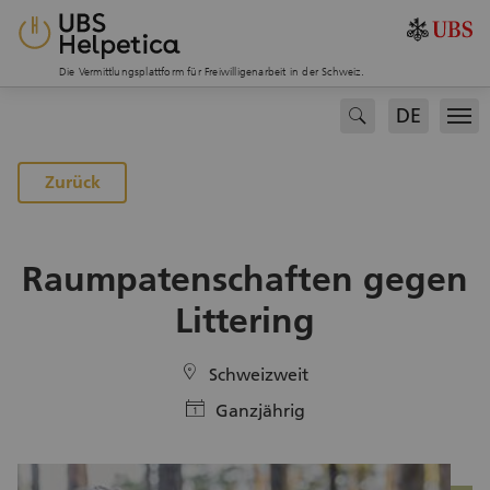
Die Vermittlungsplattform für Freiwilligenarbeit in der Schweiz.
DE
search
Men
Zur Projektübersicht
Zurück
Raumpatenschaften gegen
Littering
location
Schweizweit
calendar
Ganzjährig