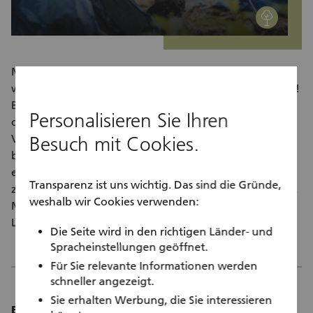
environment
Möchten Sie etwas für eine saubere Umwelt tun? Dann
werden Sie Raumpatin oder Raumpate gegen Littering!
Bei Raumpatenschaften übernehmen Einzelpersonen
Personalisieren Sie Ihren
oder Gruppen (wie Familien, Vereine, etc.) freiwillig die
Besuch mit Cookies.
Verantwortung für ein selbstgewähltes Gebiet und
befreien dieses regelmässig von Littering. So leisten sie
einen wichtigen Beitrag zu einer sauberen Umwelt und
Transparenz ist uns wichtig. Das sind die Gründe,
zu einer höheren Lebensqualität im öffentlichen Raum.
weshalb wir Cookies verwenden:
Mit dieser Massnahme reduziert sich nachweislich das
Littering.
Die Seite wird in den richtigen Länder- und
Spracheinstellungen geöffnet.
Für Sie relevante Informationen werden
schneller angezeigt.
Sie erhalten Werbung, die Sie interessieren
Einsatzdauer: