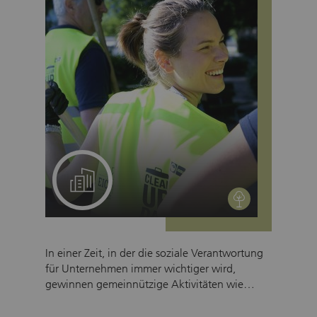
Ein Projekt für Ihr Team
environment
In einer Zeit, in der die soziale Verantwortung
für Unternehmen immer wichtiger wird,
gewinnen gemeinnützige Aktivitäten wie
Social Responsibility Days zunehmend an
Bedeutung. An einem Social Responsibility Day