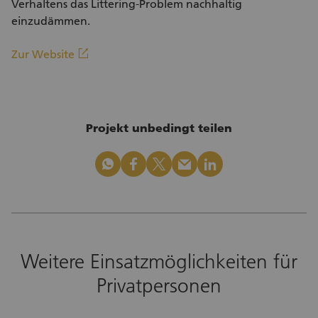
Verhaltens das Littering-Problem nachhaltig
einzudämmen.
(Externer Link)
linkout
Zur Website
Projekt unbedingt teilen
whatsapp
facebook
x_logo
mail
linkedin
Weitere Einsatzmöglichkeiten für
Privatpersonen