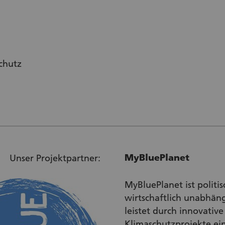
chutz
MyBluePlanet
Unser Projektpartner:
MyBluePlanet ist politi
wirtschaftlich unabhän
leistet durch innovative
Klimaschutzprojekte ei