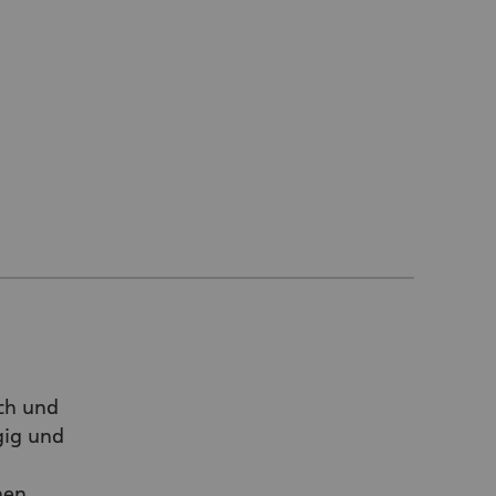
sch und
gig und
nen