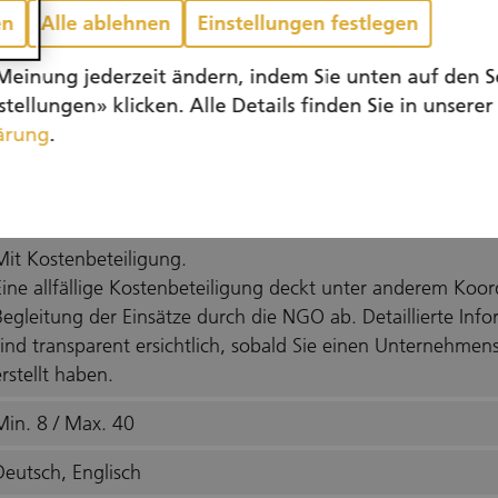
en
Alle ablehnen
Einstellungen festlegen
Meinung jederzeit ändern, indem Sie unten auf den S
tellungen» klicken. Alle Details finden Sie in unserer
ärung
.
Zusammen Bäume pflanzen - jetzt engagieren!
Mit Kostenbeteiligung.
Eine allfällige Kostenbeteiligung deckt unter anderem Koo
Begleitung der Einsätze durch die NGO ab. Detaillierte In
sind transparent ersichtlich, sobald Sie einen Unternehme
rstellt haben.
Min. 8 / Max. 40
Deutsch, Englisch