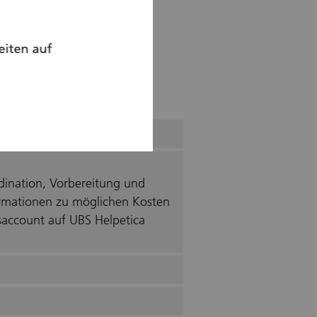
eiten auf
rdination, Vorbereitung und
formationen zu möglichen Kosten
nsaccount auf UBS Helpetica