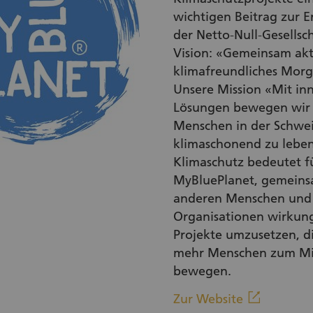
wichtigen Beitrag zur E
der Netto-Null-Gesellsc
Vision: «Gemeinsam akti
klimafreundliches Morg
Unsere Mission «Mit in
Lösungen bewegen wir 
Menschen in der Schwei
klimaschonend zu leben
Klimaschutz bedeutet f
MyBluePlanet, gemeins
anderen Menschen und
Organisationen wirkung
Projekte umzusetzen, d
mehr Menschen zum M
bewegen.
(Externer
linkout
Zur Website