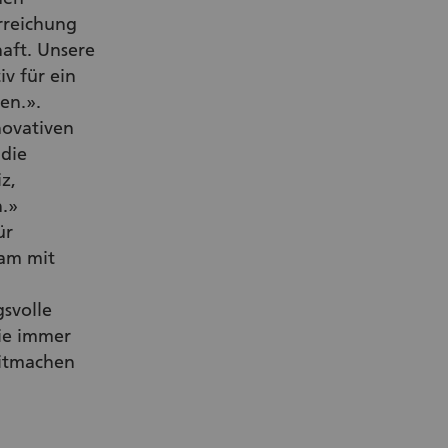
rreichung
haft. Unsere
v für ein
en.».
novativen
die
z,
.»
ür
am mit
svolle
ie immer
itmachen
 Link)