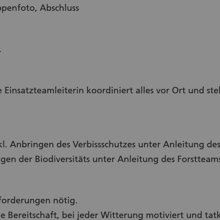
penfoto, Abschluss
.
 Einsatzteamleiterin koordiniert alles vor Ort und ste
l. Anbringen des Verbissschutzes unter Anleitung de
en der Biodiversitäts unter Anleitung des Forstteam
nforderungen nötig.
e Bereitschaft, bei jeder Witterung motiviert und tat