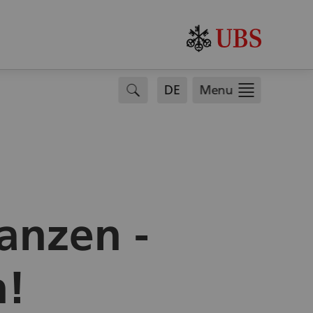
.
search
DE
Menu
anzen -
n!