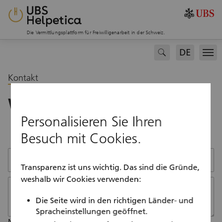
Die Vermittlungsplattform für Freiwilligenarbeit in der Schweiz.
DE
search
Men
Kontakt
Was ist Ihr Anliegen?
Personalisieren Sie Ihren
Besuch mit Cookies.
Kontaktformular
Betreff
Transparenz ist uns wichtig. Das sind die Gründe,
weshalb wir Cookies verwenden:
Nachricht
Die Seite wird in den richtigen Länder- und
Spracheinstellungen geöffnet.
Noch
200
Zeichen verfügbar.