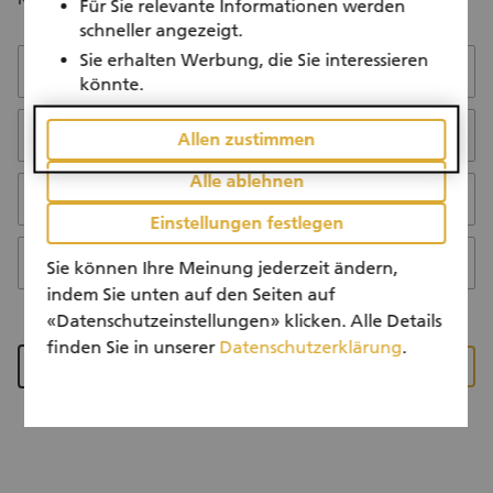
Für Sie relevante Informationen werden
schneller angezeigt.
Sie erhalten Werbung, die Sie interessieren
First name
könnte.
Allen zustimmen
Last name
Alle ablehnen
Email address
Einstellungen festlegen
Sie können Ihre Meinung jederzeit ändern,
Was gibt 6 - 3?
indem Sie unten auf den Seiten auf
«Datenschutzeinstellungen» klicken. Alle Details
finden Sie in unserer
Datenschutzerklärung
.
Zurück zur Startseite
Anfrage absenden