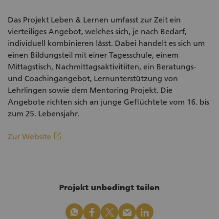
Das Projekt Leben & Lernen umfasst zur Zeit ein
vierteiliges Angebot, welches sich, je nach Bedarf,
individuell kombinieren lässt. Dabei handelt es sich um
einen Bildungsteil mit einer Tagesschule, einem
Mittagstisch, Nachmittagsaktivitiiten, ein Beratungs-
und Coachingangebot, Lernunterstützung von
Lehrlingen sowie dem Mentoring Projekt. Die
Angebote richten sich an junge Geflüchtete vom 16. bis
zum 25. Lebensjahr.
(Externer Link)
linkout
Zur Website
Projekt unbedingt teilen
whatsapp
facebook
x_logo
mail
linkedin