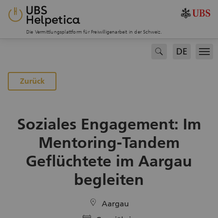
Die Vermittlungsplattform für Freiwilligenarbeit in der Schweiz.
DE
search
Men
Zurück
Soziales Engagement: Im
Mentoring-Tandem
Geflüchtete im Aargau
begleiten
location
Aargau