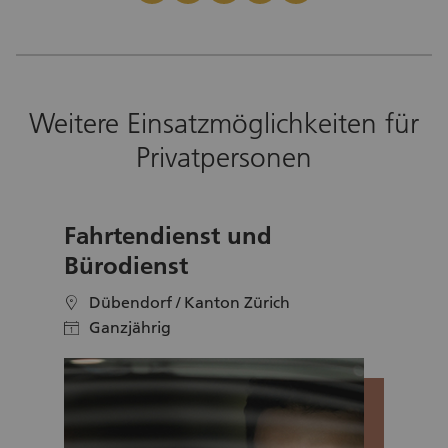
Weitere Einsatzmöglichkeiten für
Privatpersonen
Fahrtendienst und
Bürodienst
Dübendorf / Kanton Zürich
location
Ganzjährig
calendar