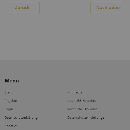
erlebbar. Gleichzeitig positionieren Sie Ihr
Unternehmen als verantwortungsbewussten
Zurück
Nach oben
Arbeitgeber und leisten einen sichtbaren
Beitrag zum gesellschaftlichen Engagement.
Ein ideales Corporate-Volunteering-Angebot
für Unternehmen und KMU, das verbindet,
motiviert und nachhaltig Eindruck hinterlässt.
Menu
Start
Mitmachen
Projekte
Über UBS Helpetica
Login
Rechtliche Hinweise
Datenschutzerklärung
Datenschutzeinstellungen
Kontakt