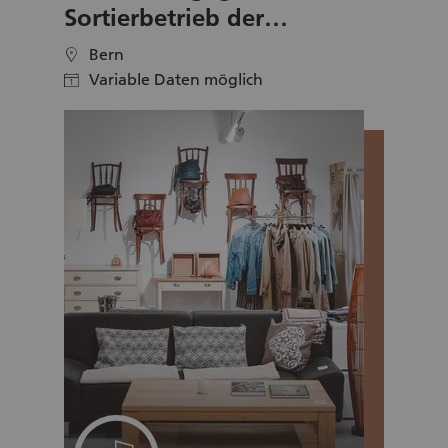
möchten.
Sortierbetrieb der
Secondhand-Läden vom
Bern
location
SRK Bern
Variable Daten möglich
calendar
Ein Projekt für Ihr Team