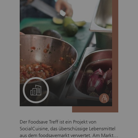
Ein Projekt für Ihr Team
social
Der Foodsave Treff ist ein Projekt von
SocialCuisine, das überschüssige Lebensmittel
aus dem foodsavemarkt verwertet. Am Markt