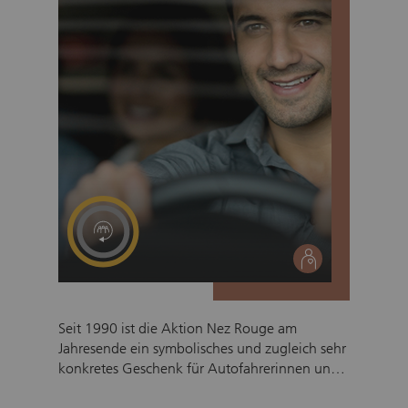
social
Seit 1990 ist die Aktion Nez Rouge am
Jahresende ein symbolisches und zugleich sehr
konkretes Geschenk für Autofahrerinnen und
Autofahrer während der Festtage. Menschen