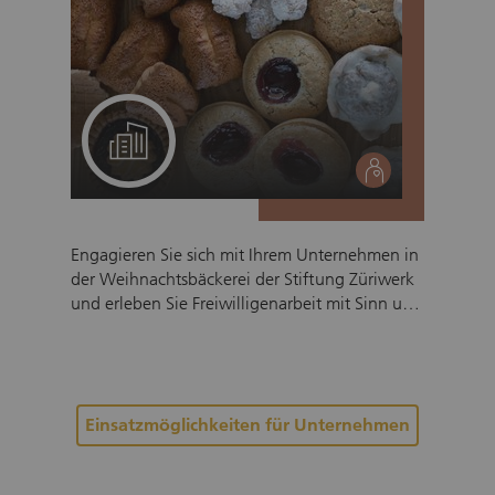
Ein Projekt für Ihr Team
social
Engagieren Sie sich mit Ihrem Unternehmen in
der Weihnachtsbäckerei der Stiftung Züriwerk
und erleben Sie Freiwilligenarbeit mit Sinn und
Wirkung. Gemeinsam mit Menschen mit
Beeinträchtigung stellen Ihre Mitarbeitenden
in einer wertschätzenden, fröhlichen
Atmosphäre feines Weihnachtsgebäck her.
Dieser wirkungsvolle Einsatz stärkt den
Einsatzmöglichkeiten für Unternehmen
Teamzusammenhalt, fördert soziale
Verantwortung und macht gelebte Inklusion