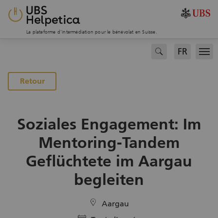
La plateforme d’intermédiation pour le bénévolat en Suisse.
FR
search
Men
Retour
Soziales Engagement: Im
Mentoring-Tandem
Geflüchtete im Aargau
begleiten
location
Aargau