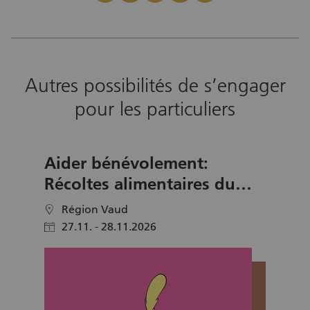
Autres possibilités de s’engager
pour les particuliers
Aider bénévolement:
Récoltes alimentaires du
Samedi du Partage Vaud
Région Vaud
location
27.11. - 28.11.2026
calendar