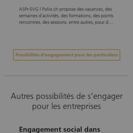
ASPr-SVG | Polio.ch propose des vacances, des
semaines d’activités, des formations, des points
rencontres, des sessions, entre autres, pour des
personnes handicapées. Souhaitez-vous
prendre part, avec d’autres bénévoles, à des
activités de loisirs et apporter votre aide à des
personnes handicapées? Les missions en tant
Possibilités d’engagement pour les particuliers
que bénévole développent vos capacités, vos
compétences et vous ouvrent des perspectives
pour votre propre vie. Elles vous permettent
d’avoir un impact positif sur la société.
N’hésitez pas à nous contacter.
Autres possibilités de s’engager
pour les entreprises
Engagement social dans