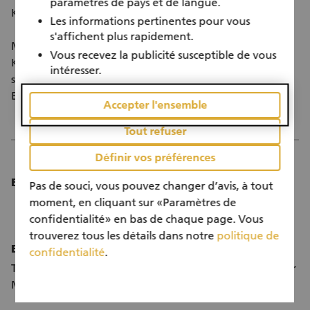
paramètres de pays et de langue.
Kursumteilungen oder auch Personalwechsel.
Les informations pertinentes pour vous
s'affichent plus rapidement.
Mentorinnen und Mentoren erfahren durch die
Vous recevez la publicité susceptible de vous
Kontakte zu den geflüchteten Jugendlichen
intéresser.
spannende Einblicke in andere Kulturen, machen tolle
Erfahrungen und haben schöne Erlebnisse.
Accepter l'ensemble
Tout refuser
Définir vos préférences
Einsatzdauer:
Pas de souci, vous pouvez changer d’avis, à tout
Einmal wöchentlich für 1-2 Stunden
moment, en cliquant sur «Paramètres de
confidentialité» en bas de chaque page. Vous
Über einen Zeitraum von mind. 6 Monaten
trouverez tous les détails dans notre
politique de
Einsatzort:
confidentialité
.
Tandems treffen sich im öffentlichen Raum oder bei der
Mentorin oder den Mentor zu Hause.