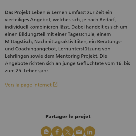
Das Projekt Leben & Lernen umfasst zur Zeit ein
vierteiliges Angebot, welches sich, je nach Bedarf,
individuell kombinieren lässt. Dabei handelt es sich um
einen Bildungsteil mit einer Tagesschule, einem
Mittagstisch, Nachmittagsaktivitiiten, ein Beratungs-
und Coachingangebot, Lernunterstützung von
Lehrlingen sowie dem Mentoring Projekt. Die
Angebote richten sich an junge Geflüchtete vom 16. bis
zum 25. Lebensjahr.
(Lien externe)
linkout
Vers la page internet
Partager le projet
whatsapp
facebook
x_logo
mail
linkedin