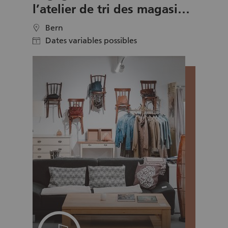
l’atelier de tri des magasins
de seconde main de la CRS
Bern
location
Dates variables possibles
calendar
Un projet pour votre équipe