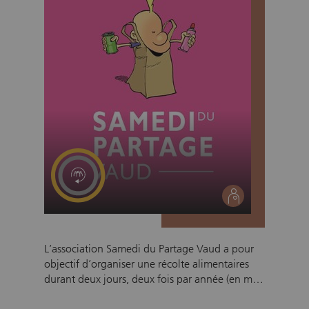
social
L’association Samedi du Partage Vaud a pour
objectif d’organiser une récolte alimentaires
durant deux jours, deux fois par année (en mai
et en novembre durant un vendredi et un