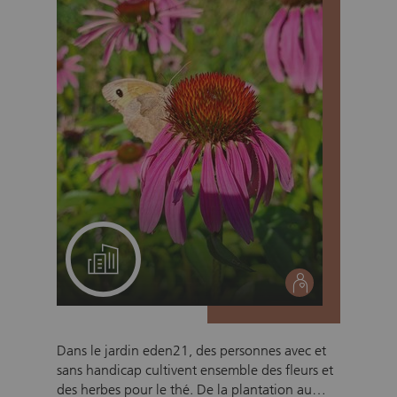
entreprise et accroît l’estime pour son propre
environnement.
Un projet pour votre équipe
social
Dans le jardin eden21, des personnes avec et
sans handicap cultivent ensemble des fleurs et
des herbes pour le thé. De la plantation au