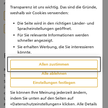
mit!
Transparenz ist uns wichtig. Das sind die Gründe,
weshalb wir Cookies verwenden:
Jetzt registrieren
Die Seite wird in den richtigen Länder- und
Spracheinstellungen geöffnet.
Corporate-Volunteering-Projekte
Für Sie relevante Informationen werden
schneller angezeigt.
Sie erhalten Werbung, die Sie interessieren
könnte.
Reden Sie mit Ihren Vorgesetzten.
Allen zustimmen
Möchten Sie sich als Einzelperson oder mit Ihren
Alle ablehnen
Teamkolleginnen und -kollegen freiwillig engagieren?
Sprechen Sie mit Ihren Vorgesetzten und erzählen Sie
Einstellungen festlegen
ihnen von den vielen Vorteilen, die ein gemeinsamer
Sie können Ihre Meinung jederzeit ändern,
oder auch einzelner Einsatz für alle bringt. Manche
indem Sie unten auf den Seiten auf
Unternehmen zählen die geleistete Zeit des
«Datenschutzeinstellungen» klicken. Alle Details
Freiwilligeneinsatzes auch als Arbeitszeit und