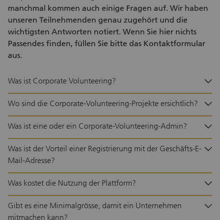
von qualifizierten Migrantinnen und
manchmal kommen auch einige Fragen auf. Wir haben
Migranten sowie Geflüchteten in der Schweiz
unseren Teilnehmenden genau zugehört und die
ein. Die Teilnehmenden verfügen über einen
wichtigsten Antworten notiert. Wenn Sie hier nichts
Hochschulabschluss und mehrjährige
Passendes finden, füllen Sie bitte das Kontaktformular
Berufserfahrung, stehen jedoch vor
Herausforderungen beim Zugang zum
aus.
Schweizer Arbeitsmarkt. Durch gezieltes
Coaching leisten Sie einen konkreten Beitrag
Was ist Corporate Volunteering?
zu mehr Chancengleichheit und einem
inklusiveren Arbeitsmarkt. Während des
Wo sind die Corporate-Volunteering-Projekte ersichtlich?
Workshops führen Sie kurze Coaching-
Gespräche, geben konstruktives Feedback zu
Was ist eine oder ein Corporate-Volunteering-Admin?
Auftreten, Kommunikation und
Karriereprofilen und teilen Ihre Erfahrungen
Was ist der Vorteil einer Registrierung mit der Geschäfts-E-
aus der Arbeitswelt. Dabei profitieren nicht nur
Mail-Adresse?
die Teilnehmenden: Sie entwickeln Ihre
Coaching- und Kommunikationskompetenzen
Was kostet die Nutzung der Plattform?
weiter, stärken Ihre interkulturellen Fähigkeiten
und gewinnen neue Perspektiven auf Vielfalt
Gibt es eine Minimalgrösse, damit ein Unternehmen
und Integration. Der Einsatz eignet sich für
Mitarbeitende, die ihr Wissen weitergeben und
mitmachen kann?