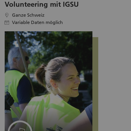
Volunteering mit IGSU
Ganze Schweiz
location
Variable Daten möglich
calendar
Ein Projekt für Ihr Team