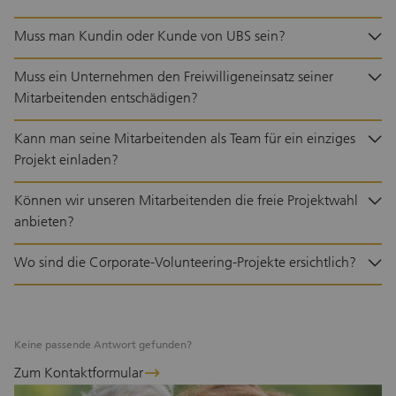
gleichzeitig einen gesellschaftlichen Beitrag
leisten möchten. Gemeinsam schaffen wir
Muss man Kundin oder Kunde von UBS sein?
Begegnungen, fördern gegenseitiges
Verständnis und helfen mit, ungenutztes
Muss ein Unternehmen den Freiwilligeneinsatz seiner
Potenzial für den Schweizer Arbeitsmarkt
Mitarbeitenden entschädigen?
sichtbar zu machen.
Kann man seine Mitarbeitenden als Team für ein einziges
Projekt einladen?
Können wir unseren Mitarbeitenden die freie Projektwahl
anbieten?
Wo sind die Corporate-Volunteering-Projekte ersichtlich?
Keine passende Antwort gefunden?
Zum Kontaktformular
arrow