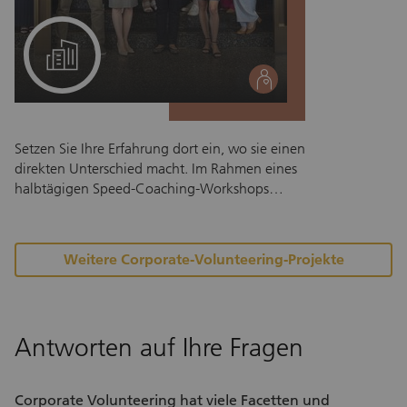
an – wir freuen uns, gemeinsam mit Ihrem
Ein Projekt für Ihr Team
Team etwas zu bewegen.
social
Setzen Sie Ihre Erfahrung dort ein, wo sie einen
direkten Unterschied macht. Im Rahmen eines
halbtägigen Speed-Coaching-Workshops
begleiten Sie hochqualifizierte
Stellensuchende mit Flucht- oder
Migrationshintergrund auf ihrem Weg in den
Weitere Corporate-Volunteering-Projekte
Schweizer Arbeitsmarkt. Mit Ihrem
Engagement unterstützen Sie talentierte
Fachkräfte dabei, ihre beruflichen Stärken
sichtbar zu machen, ihre Selbstpräsentation zu
Antworten auf Ihre Fragen
verbessern und ihr berufliches Netzwerk
auszubauen. Capacity setzt sich für die
berufliche und gesellschaftliche Integration
Corporate Volunteering hat viele Facetten und