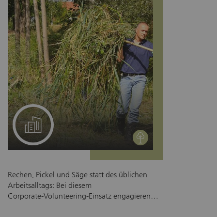
den Umweltschutz und eine litteringfreie
Natur.
Ein Projekt für Ihr Team
environment
Rechen, Pickel und Säge statt des üblichen
Arbeitsalltags: Bei diesem
Corporate‑Volunteering‑Einsatz engagieren
sich Teams im Rahmen einer Freiwilligenarbeit