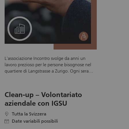
Un progetto per il suo team
social
L'associazione Incontro svolge da anni un
lavoro prezioso per le persone bisognose nel
quartiere di Langstrasse a Zurigo. Ogni sera
vengono distribuiti fino a 400 pasti e il
bisogno continua a crescere. L'associazione è
attiva 365 giorni all'anno e dipende dal
Clean-up – Volontariato
sostegno dei volontari. Ed è qui che entrate in
aziendale con IGSU
gioco voi: partecipate in coppia! Insieme a un
collega o una collega, potete aiutare
Tutta la Svizzera
location
direttamente sul posto. Il vostro impegno non
Date variabili possibili
solo dona speranza e calore alle persone
calendar
bisognose, ma arricchisce anche voi stessi con