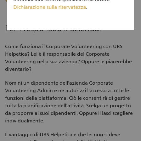
Dichiarazione sulla riservatezza
.
Per i responsabili aziendali
Come funziona il Corporate Volunteering con UBS
Helpetica? Lei è il responsabile del Corporate
Volunteering nella sua azienda? Oppure le piacerebbe
diventarlo?
Nomini un dipendente dell'azienda Corporate
Volunteering Admin e ne autorizzi l'accesso a tutte le
funzioni della piattaforma. Ciò le consentirà di gestire
tutta la pianificazione dell'attività. Scelga un progetto
da proporre ai suoi dipendenti. Oppure li lasci scegliere
individualmente.
Il vantaggio di UBS Helpetica è che lei non si deve