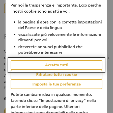
Per noi la trasparenza è importante. Ecco perché
Progetti Corporate Volunteering
i nostri cookie sono adatti a voi:
la pagina si apre con le corrette impostazioni
del Paese e della lingua
visualizzate più velocemente le informazioni
Parli con i suoi superiori
rilevanti per voi
riceverete annunci pubblicitari che
Vuole impegnarsi individualmente oppure assieme ai
potrebbero interessarvi
suoi colleghi e colleghe? Parli con i suoi superiorie illustri
i molteplici vantaggi che una partecipazione, sia
Accetta tutti
collettiva che individuale porta per ognuno di noi.
Rifiutare tutti i cookie
Alcune aziende considerano il tempo impegnato in
attività di volontariato come orario lavorativo e
Imposta le tue preferenze
favoriscono tale tipo di impegno.
Potete cambiare idea in qualsiasi momento,
Sparga la voce!
facendo clic su “Impostazioni di privacy” nella
parte inferiore delle pagine. Ulteriori
whatsapp
facebook
x_logo
mail
linkedin
informazioni sono disponibili nella nostra