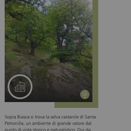
Un progetto per il suo team
environment
Sopra Biasca si trova la selva castanile di Santa
Petronilla, un ambiente di grande valore dal
punto di vista storico e naturalistico. Qui da