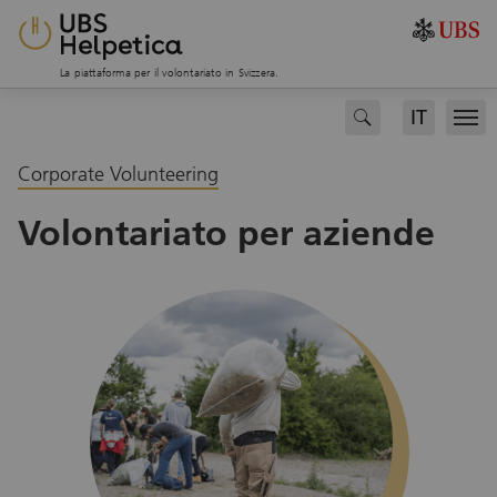
La piattaforma per il volontariato in Svizzera.
IT
search
Men
Corporate Volunteering
Volontariato per aziende