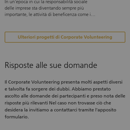
In un'epoca in cui la responsabilità sociale
delle imprese sta diventando sempre più
importante, le attività di beneficenza come i
Social Responsibility Days stanno
guadagnando importanza. In un Social
Responsibility Day, un'azienda e i suoi
Ulteriori progetti di Corporate Volunteering
dipendenti dedicano un giorno a una buona
causa. Il vostro impiego di squadra può dare
un contributo significativo alla protezione del
nostro habitat e dell'ambiente in Svizzera.
Risposte alle sue domande
Anche il Centro di Competenza Svizzero
contro il Littering IGSU organizza Social
Responsibility Days per le aziende. Soprattutto
Il Corporate Volunteering presenta molti aspetti diversi
nel campo del littering, le aziende e i loro
e talvolta fa sorgere dei dubbi. Abbiamo prestato
dipendenti hanno l'opportunità di fare una
ascolto alle domande dei partecipanti e preso nota delle
differenza visibile in un giorno – per la
risposte più rilevanti Nel caso non trovasse ciò che
protezione dell'ambiente e una natura senza
desidera la invitiamo a contattarci tramite l'apposito
rifiuti.
formulario.