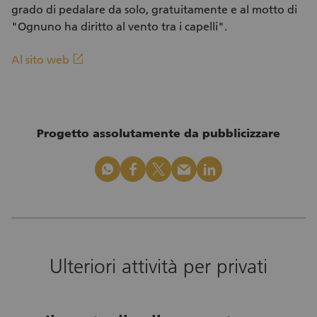
grado di pedalare da solo, gratuitamente e al motto di
"Ognuno ha diritto al vento tra i capelli".
(Link esterno)
linkout
Al sito web
Progetto assolutamente da pubblicizzare
whatsapp
facebook
x_logo
mail
linkedin
Ulteriori attività per privati