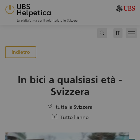
La piattaforma per il volontariato in Svizzera.
IT
search
Men
alla pagina dei progetti
Indietro
In bici a qualsiasi età -
Svizzera
location
tutta la Svizzera
calendar
Tutto l'anno