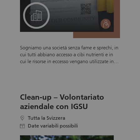
Un progetto per il suo team
social
Sogniamo una società senza fame e sprechi, in
cui tutti abbiano accesso a cibi nutrienti e in
cui le risorse in eccesso vengano utilizzate in
modo responsabile. ThanksGiver Schweiz
riceve regolarmente donazioni alimentari da
rivenditori, produttori e imprese partner. Questi
prodotti (tra cui alimenti freschi, pane, latticini,
Clean-up – Volontariato
beni di lunga conservazione e articoli di uso
quotidiano come quelli per la cura personale)
aziendale con IGSU
vengono accuratamente selezionati,
confezionati e distribuiti a persone in difficoltà
Tutta la Svizzera
location
dai nostri volontari. Tutti i prodotti non più
Date variabili possibili
calendar
idonei al consumo umano ma che sono ancora
utilizzabili vengono consegnati in modo