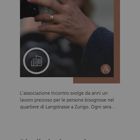
Un progetto per il suo team
social
L'associazione Incontro svolge da anni un
lavoro prezioso per le persone bisognose nel
quartiere di Langstrasse a Zurigo. Ogni sera
vengono distribuiti fino a 400 pasti e il
bisogno continua a crescere. L'associazione è
attiva 365 giorni all'anno e dipende dal
sostegno dei volontari. Ed è qui che entrate in