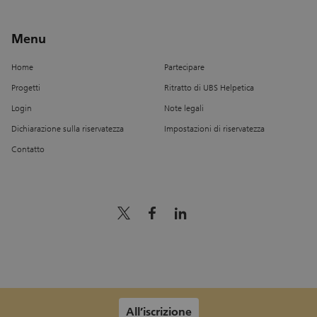
Menu
Home
Partecipare
Progetti
Ritratto di UBS Helpetica
Login
Note legali
Dichiarazione sulla riservatezza
Impostazioni di riservatezza
Contatto
x_logo
facebook
linkedin
All’iscrizione