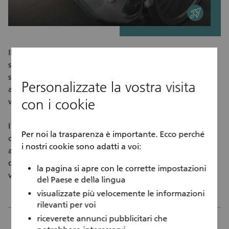
entrepreneurial
Il progetto Radeln ohne Alte ("In bici a qualsiasi età") è
stato lanciato nel 2012 in Danimarca per contrastare la
solitudine e al contempo favorire la mobilità degli
Personalizzate la vostra visita
anziani (in inglese: Cycling Without Age;
con i cookie
www.cyclingwithoutage.org).
I volontari offrono gratuitamente un giro in risciò agli
Per noi la trasparenza è importante. Ecco perché
ospiti delle case di riposo e residenze sanitarie
i nostri cookie sono adatti a voi:
assistenziali nonché a coloro che non sono più in grado
di pedalare da soli. Il loro motto? "Ognuno ha diritto al
la pagina si apre con le corrette impostazioni
vento tra i capelli".
del Paese e della lingua
visualizzate più velocemente le informazioni
rilevanti per voi
riceverete annunci pubblicitari che