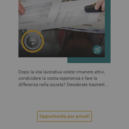
entrepreneurial
Dopo la vita lavorativa volete rimanere attivi,
condividere la vostra esperienza e fare la
differenza nella società? Desiderate trasmettere
le competenze e le esperienze di leadership
della vostra brillante carriera? Allora Innovage
fa al caso vostro. Raccogliamo le nostre diverse
competenze in reti regionali per sostenere
organizzazioni di utilità pubblica in modo
Opportunità per privati
professionale, volontario e gratuito. Così
facciamo decollare buone idee e progetti