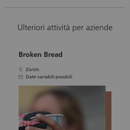
innovativi.
Ulteriori attività per aziende
Broken Bread
Zürich
location
Date variabili possibili
calendar