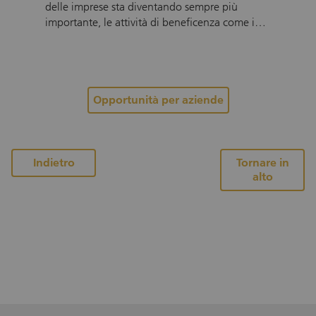
delle imprese sta diventando sempre più
importante, le attività di beneficenza come i
Social Responsibility Days stanno
guadagnando importanza. In un Social
Responsibility Day, un'azienda e i suoi
dipendenti dedicano un giorno a una buona
causa. Il vostro impiego di squadra può dare
Opportunità per aziende
un contributo significativo alla protezione del
nostro habitat e dell'ambiente in Svizzera.
Anche il Centro di Competenza Svizzero
contro il Littering IGSU organizza Social
alla pagina dei progetti
Indietro
Tornare in
alto
Responsibility Days per le aziende. Soprattutto
nel campo del littering, le aziende e i loro
dipendenti hanno l'opportunità di fare una
differenza visibile in un giorno – per la
protezione dell'ambiente e una natura senza
rifiuti.