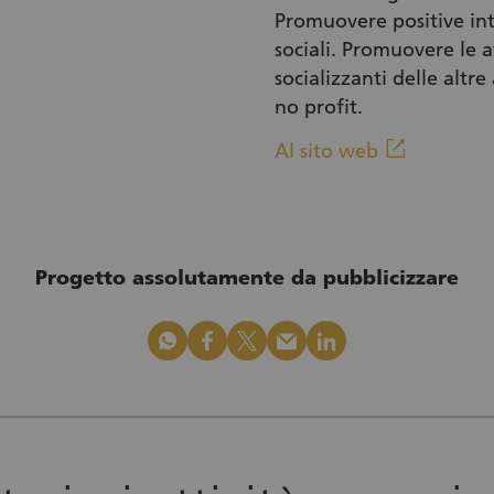
Promuovere positive int
sociali. Promuovere le a
socializzanti delle altre
no profit.
(Link est
linkout
Al sito web
Progetto assolutamente da pubblicizzare
whatsapp
facebook
x_logo
mail
linkedin