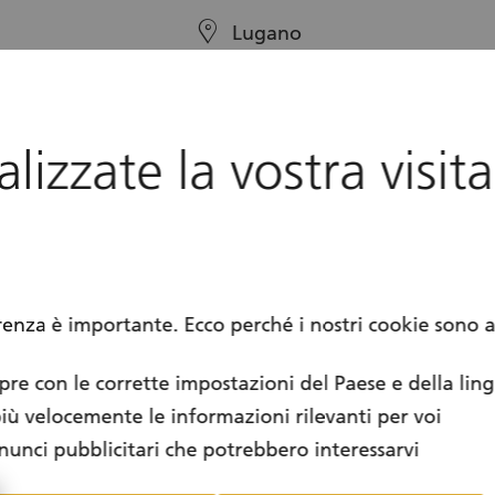
location
Lugano
calendar
05.09.2026
lizzate la vostra visita
renza è importante. Ecco perché i nostri cookie sono a
apre con le corrette impostazioni del Paese e della lin
più velocemente le informazioni rilevanti per voi
nunci pubblicitari che potrebbero interessarvi