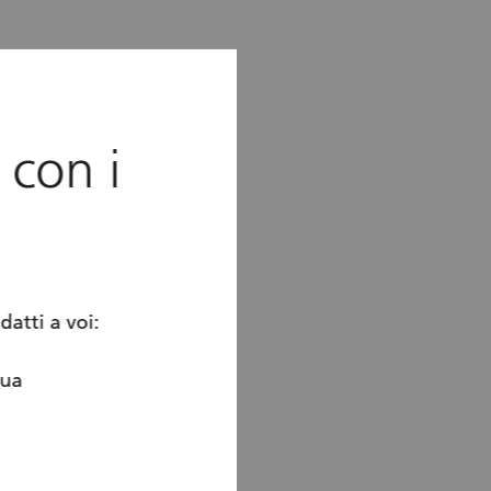
 con i
education
Formazione
datti a voi:
gua