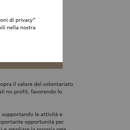
oni di privacy”
ili nella nostra
opra il valore del volontariato
ali no profit, favorendo lo
, supportando le attività e
’importante opportunità per
i e ampliare la propria rete