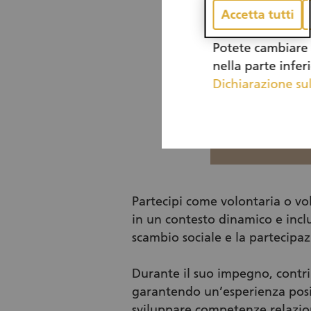
Accetta tutti
Potete cambiare 
nella parte infer
Dichiarazione sul
Partecipi come volontaria o vol
in un contesto dinamico e inclus
scambio sociale e la partecipaz
Durante il suo impegno, contrib
garantendo un’esperienza posit
sviluppare competenze relazion