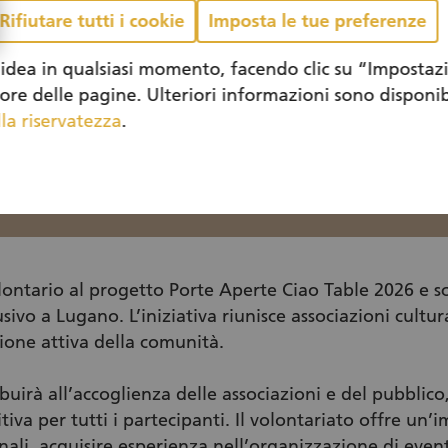
Rifiutare tutti i cookie
Imposta le tue preferenze
idea in qualsiasi momento, facendo clic su “Impostazi
iore delle pagine. Ulteriori informazioni sono disponib
la riservatezza
.
ontario al progetto Porte Aperte Ciao Table 2026 e sc
ivo a Lugano. L’iniziativa riunisce associazioni cultur
ione attiva della comunità.
uirà all’accoglienza delle associazioni e del pubblico
iva per tutti i partecipanti. Il volontariato offre un
ali, acquisire esperienza nell’organizzazione di event