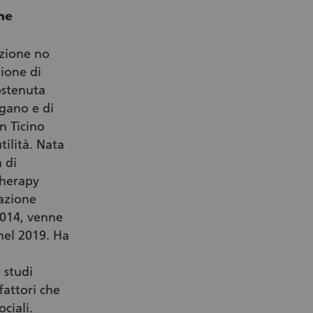
ne
azione no
zione di
sostenuta
gano e di
in Ticino
tilità. Nata
 di
therapy
iazione
2014, venne
nel 2019. Ha
 studi
 fattori che
ciali.