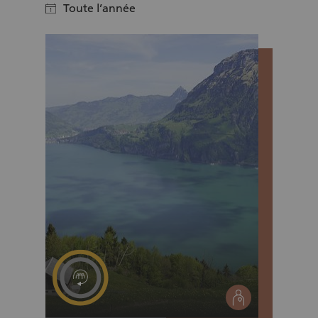
Toute l’année
calendar
social