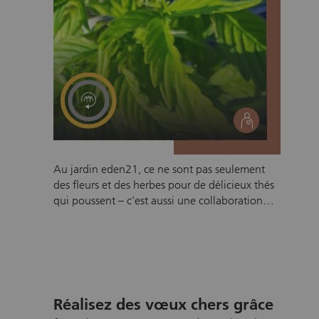
social
Au jardin eden21, ce ne sont pas seulement
des fleurs et des herbes pour de délicieux thés
qui poussent – c’est aussi une collaboration
unique. Des personnes avec et sans handicap
travaillent main dans la main : de la plantation
au séchage, jusqu’à l’emballage et la vente. Le
résultat ? Un produit qui séduit non seulement
par son goût, mais qui porte également un
message fort : la diversité nous enrichit tous et
Réalisez des vœux chers grâce
renforce notre société. Notre projet brise les