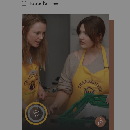
Toute l’année
calendar
social