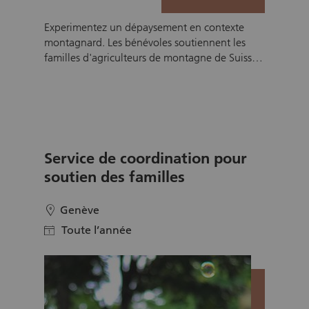
Experimentez un dépaysement en contexte
montagnard. Les bénévoles soutiennent les
familles d'agriculteurs de montagne de Suisse
pendant les pics de travail astreignants de l'été
ainsi que lors de situation d'urgence (accident,
maladie, grossesse etc.). Ils/elles aident pour la
fenaison, les travaux d'agriculture, les soins aux
animaux, le ménage, la garde d'enfants, etc.,
ceci en échange du gîte et le couvert.
Service de coordination pour
soutien des familles
Genève
location
Toute l’année
calendar