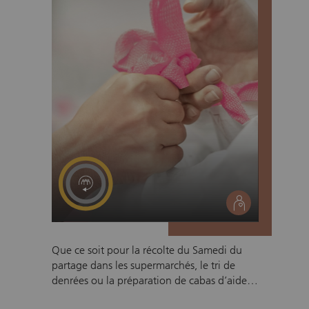
l’alimentation des animaux de compagnie.
social
Que ce soit pour la récolte du Samedi du
partage dans les supermarchés, le tri de
denrées ou la préparation de cabas d’aide
d’urgence alimentaire, nous avons besoin de