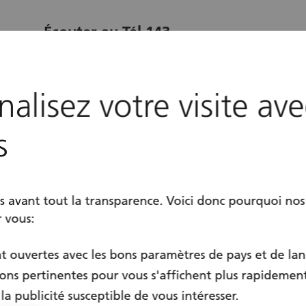
Écouter au Tél 143
Bienne - Biel
location
alisez votre visite av
Toute l’année
calendar
s
 avant tout la transparence. Voici donc pourquoi nos
r vous:
t ouvertes avec les bons paramètres de pays et de la
ons pertinentes pour vous s'affichent plus rapidemen
la publicité susceptible de vous intéresser.