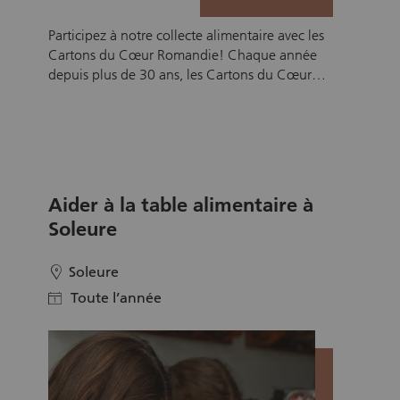
Participez à notre collecte alimentaire avec les
Cartons du Cœur Romandie! Chaque année
depuis plus de 30 ans, les Cartons du Cœur
Romandie organisent plusieurs collectes
alimentaires pour aider les personnes en
situation de précarité. Les denrées collectées
sont ensuite redistribuées aux bénéficiaires via
nos 34 antennes en Suisse romande. Vous
souhaitez contribuer à la réussite de notre
Aider à la table alimentaire à
prochaine collecte? Dans l’une de nos
Soleure
enseignes partenaires, vous accueillerez et
informerez les client-e-s sur notre action et
recueillerez les dons alimentaires. Ensemble,
Soleure
location
aidons des milliers de personnes en difficulté!
Toute l’année
calendar