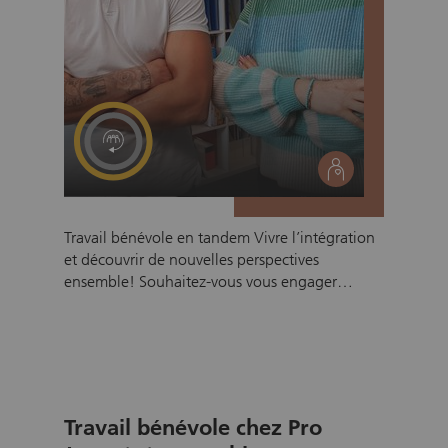
social
Travail bénévole en tandem Vivre l’intégration
et découvrir de nouvelles perspectives
ensemble! Souhaitez-vous vous engager
bénévolement dans la région de Bâle et faire
une réelle différence dans la vie d’une
personne? Le programme en tandem de
zRächtCho met en relation des personnes
engagées bénévolement avec des personnes
réfugiées ou nouvellement arrivées et crée un
Travail bénévole chez Pro
espace pour des rencontres précieuses sur un