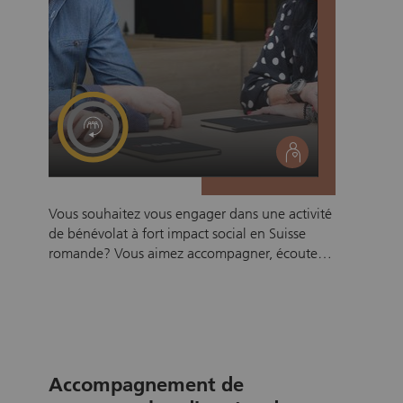
social
Vous souhaitez vous engager dans une activité
de bénévolat à fort impact social en Suisse
romande? Vous aimez accompagner, écouter
et partager votre expérience professionnelle?
Rejoignez DuoL comme mentor bénévole et
soutenez une personne de 45 ans et plus dans
sa réinsertion professionnelle. Grâce à un
programme de mentorat flexible de 6 mois,
vous contribuez à valoriser ses compétences,
Accompagnement de
renforcer son employabilité et faciliter son