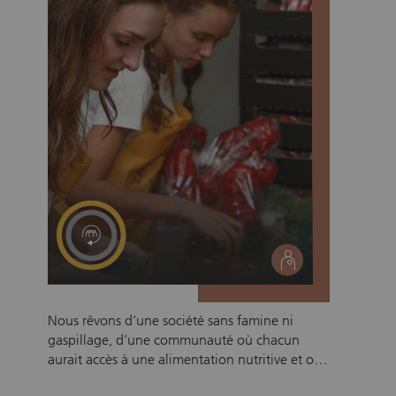
social
Nous rêvons d’une société sans famine ni
gaspillage, d’une communauté où chacun
aurait accès à une alimentation nutritive et où
les ressources excédentaires seraient utilisées