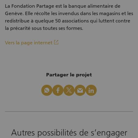
La Fondation Partage est la banque alimentaire de
Genève. Elle récolte les invendus dans les magasins et les
redistribue à quelque 50 associations qui luttent contre
la précarité sous toutes ses formes.
(Lien externe)
linkout
Vers la page internet
Partager le projet
whatsapp
facebook
x_logo
mail
linkedin
Autres possibilités de s’engager