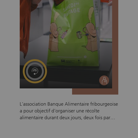
intéressantes et d’avoir des aperçus d'autres
milieux de vie.
social
L’association Banque Alimentaire fribourgeoise
a pour objectif d’organiser une récolte
alimentaire durant deux jours, deux fois par
année (en mai et en novembre durant un
vendredi et un samedi). Les récoltes sont
ensuite distribuées à une vingtaine de