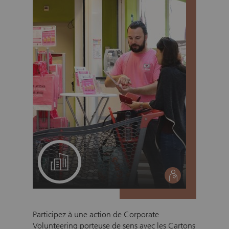
Un projet pour votre équipe
social
Participez à une action de Corporate
Volunteering porteuse de sens avec les Cartons