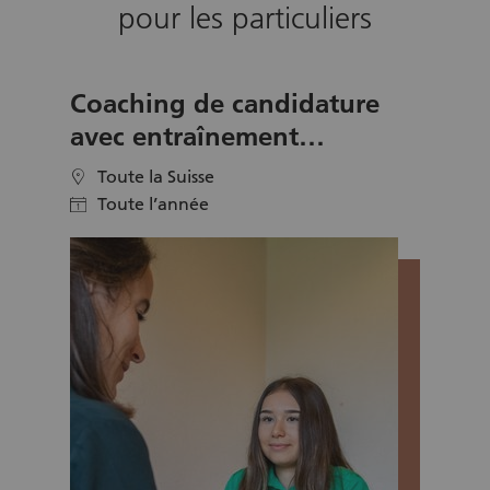
pour les particuliers
Coaching de candidature
avec entraînement
téléphonique – bénévolat
Toute la Suisse
location
Pro Juventute
Toute l’année
calendar