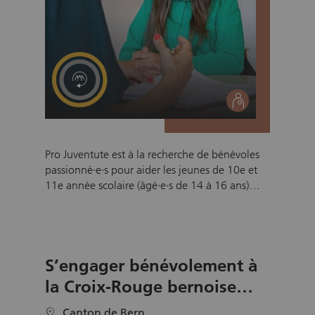
social
Pro Juventute est à la recherche de bénévoles
passionné·e·s pour aider les jeunes de 10e et
11e année scolaire (âgé·e·s de 14 à 16 ans)
dans leurs premiers pas vers une place
d'apprentissage. Notre programme Téléphoner
à une entreprise permet aux jeunes de se
confronter à la réalité des démarches liées à la
S’engager bénévolement à
recherche d’une place d’apprentissage avec
l’aide de bénévoles issu·e·s du monde
la Croix‑Rouge bernoise
professionnel.
pour les seniors
Canton de Bern
location