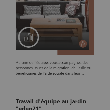
Un projet pour votre équipe
social
Au sein de l’équipe, vous accompagnez des
personnes issues de la migration, de l’asile ou
bénéficiaires de l’aide sociale dans leur
insertion ou réinsertion professionnelle. Vous
intervenez au centre de tri, au service de
ramassage et dans les trois magasins de
seconde main. Dans les magasins «la trouvaille
Travail d'équipe au jardin
» de Berne, Bienne et Münsingen, les
personnes disposant d’un budget limité
"eden21"