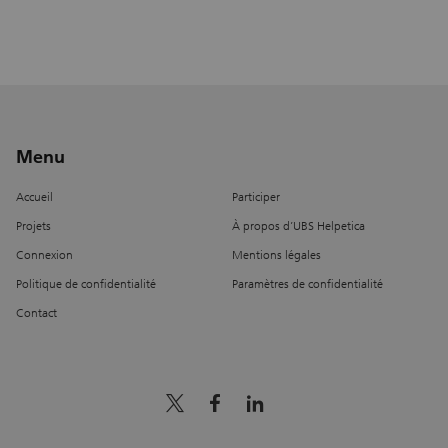
Menu
Accueil
Participer
Projets
À propos d’UBS Helpetica
Connexion
Mentions légales
Politique de confidentialité
Paramètres de confidentialité
Contact
x_logo
facebook
linkedin