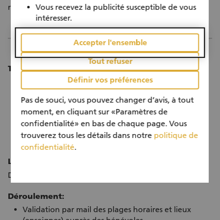
Vous recevez la publicité susceptible de vous
redistribution.
intéresser.
Accepter l'ensemble
Tout refuser
Temps passé par les bénévoles:
Définir vos préférences
Vendredi 27 novembre 2026: 08h30-12h00, 12h00-
15h30 et 15h30-19h30
Pas de souci, vous pouvez changer d’avis, à tout
Samedi 28 novembre 2026: 08h00-11h30, 11h30-
moment, en cliquant sur «Paramètres de
15h00 et 15h00-18h00
confidentialité» en bas de chaque page. Vous
Les possibilités d'intervention sont librement
trouverez tous les détails dans notre
politique de
choisissables
confidentialité
.
Lieu d'intervention:
Dans plus de 90 supermarchés du canton de Genève.
Déroulement:
Validation par mail des plages horaires et lieux