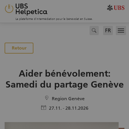
La plateforme d’intermédiation pour le bénévolat en Suisse.
FR
search
Men
Vers la page des projets
Retour
Aider bénévolement:
Samedi du partage Genève
location
Region Genève
calendar
27.11. - 28.11.2026