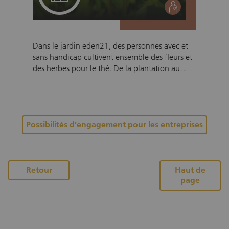
social
Dans le jardin eden21, des personnes avec et
sans handicap cultivent ensemble des fleurs et
des herbes pour le thé. De la plantation au
séchage, jusqu’à l’emballage et la vente, un
produit est créé qui offre un plaisir unique tout
en montrant que la diversité nous enrichit tous
et rend notre société plus forte. Ce projet
Possibilités d’engagement pour les entreprises
réduit les appréhensions, met en lumière les
talents individuels et prouve que la
collaboration sur un pied d’égalité est
enrichissante et bénéfique pour tous – tant au
sein de la communauté que sur le marché.
Vers la page des projets
Retour
Haut de
page