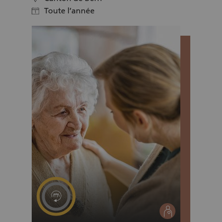
Toute l’année
calendar
social