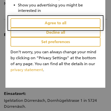
Möchten Sie den stacheligen Vierbeinern helfen?
Show you advertising you might be
interested in
Agree to all
Decline all
Einsatzdauer:
Ein Einsatz ist jeweils flexibel planbar.
Set preferences
Ein Einsatz erfolgt immer vormittags.
Don’t worry, you can always change your mind
Ein Einsatz von ca. 3 Stunden wäre optimal.
by clicking on “Privacy Settings” at the bottom
Selbstverständlich können aber auch kürzere
of any page. You can find all the details in our
Einsätze helfen und es ist egal, ob man mehrmals
privacy statement
.
wöchentlich, 1x pro Woche oder auch nur 14-
täglich helfen möchte.
Einsatzort:
Igelstation Dürrenäsch, Dornhügelstrasse 1 in 5724
Dürrenäsch.