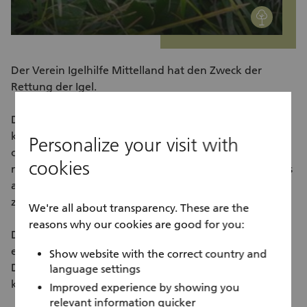
environment
Der Verein Igelhilfe Mittelland hat den Zweck der
Rettung der Igel.
Die Igelstation Igelhilfe Mittelland in Dürrenäsch mit
kantonaler Bewilligung hat das Ziel, kranke, schwache
Personalize your visit with
oder verletzte Igel gesundzupflegen und so bald wie
cookies
möglich auszuwildern. Ebenso werden verwaiste Babies
aufgepäppelt, um dann gesund in die Natur entlassen
zu werden.
We're all about transparency. These are the
reasons why our cookies are good for you:
Das gesamte Team leistet sämtliche Arbeiten
ehrenamtlich, nebenberuflich und mit viel Herzblut.
Show website with the correct country and
Damit der Betrieb der Igelstation gewährleistet werden
language settings
kann, sind weitere helfende Hände notwendig.
Improved experience by showing you
relevant information quicker