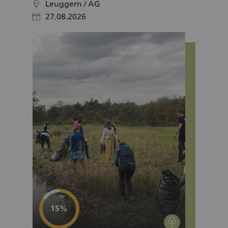
Klingnauer Stausee
Leuggern / AG
location
27.08.2026
calendar
Project progress
15%
environment