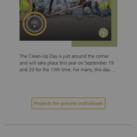
environment
The Clean-Up Day is just around the corner
and will take place this year on September 19
and 20 for the 13th time. For many, this day
has long been a fixed date in the calendar.
During the last Clean-Up Day, over 700 clean-
up actions were carried out – an impressive
number that shows the great commitment to
our environment. This day offers a fantastic
Projects for private individuals
opportunity to send a strong message for
sustainability. Through local clean-up actions,
we can all make a visible difference together.
Every single action counts and amplifies the
positive impact. With combined efforts and