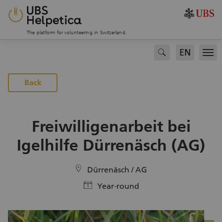
The platform for volunteering in Switzerland.
EN
search
Men
To the projects page
Back
Freiwilligenarbeit bei
Igelhilfe Dürrenäsch (AG)
location
Dürrenäsch / AG
calendar
Year-round