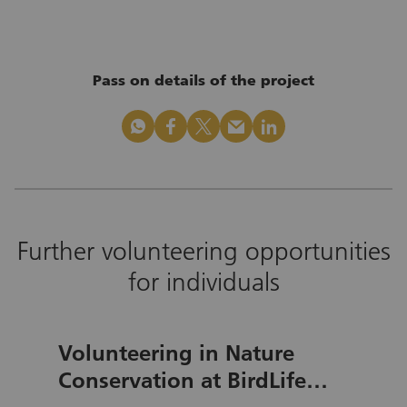
Pass on details of the project
whatsapp
facebook
x_logo
mail
linkedin
Further volunteering opportunities
for individuals
Volunteering in Nature
Conservation at BirdLife