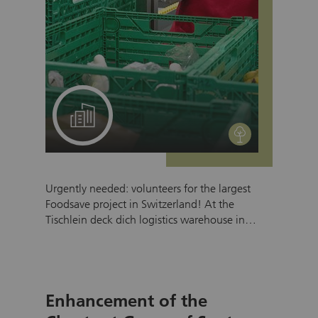
A project for your team
environment
Urgently needed: volunteers for the largest
Foodsave project in Switzerland! At the
Tischlein deck dich logistics warehouse in
Winterthur, around 10 tons of fruits and
vegetables are sorted daily. These food items
are distributed to people in need. The
organization cannot manage these quantities
Enhancement of the
alone – Tischlein deck dich needs your
support! By participating with your team, you