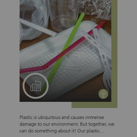
cutting back undergrowth, removing invasive
species, clearing old chestnut trees and
clearing branches. The work will help restore
the sparse forest structure typical for chestnuts
– and with it a piece of living Ticino history.
A project for your team
environment
Plastic is ubiquitous and causes immense
damage to our environment. But together, we
can do something about it! Our plastic