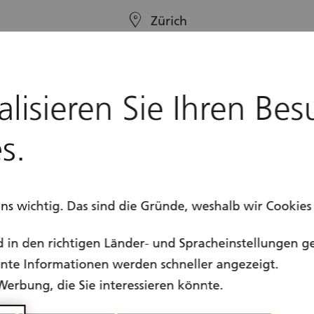
location
Zürich
calendar
Ganzjährig
alisieren Sie Ihren Bes
s.
uns wichtig. Das sind die Gründe, weshalb wir Cookie
d in den richtigen Länder- und Spracheinstellungen g
vante Informationen werden schneller angezeigt.
Werbung, die Sie interessieren könnte.