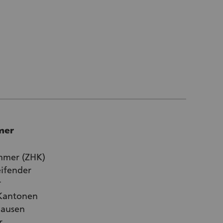
mer
mmer (ZHK)
eifender
r
Kantonen
hausen
r