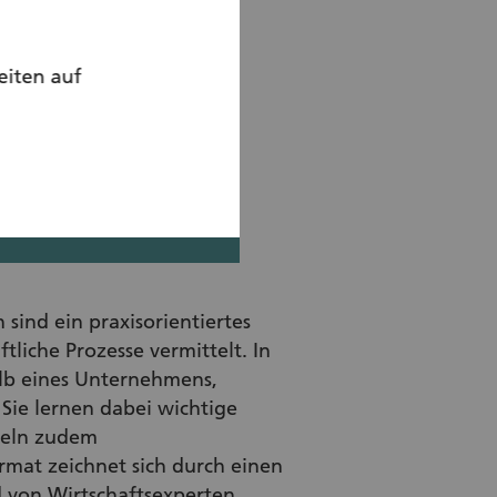
eiten auf
ind ein praxisorientiertes
tliche Prozesse vermittelt. In
lb eines Unternehmens,
Sie lernen dabei wichtige
keln zudem
mat zeichnet sich durch einen
 von Wirtschaftsexperten