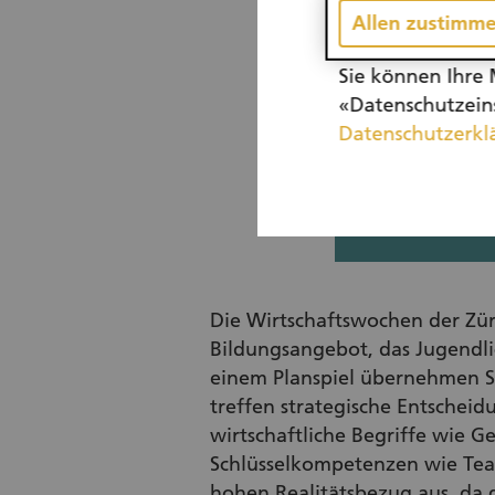
Allen zustimm
Sie können Ihre 
«Datenschutzeins
Datenschutzerkl
Die Wirtschaftswochen der Zür
Bildungsangebot, das Jugendlich
einem Planspiel übernehmen S
treffen strategische Entschei
wirtschaftliche Begriffe wie
Schlüsselkompetenzen wie Tea
hohen Realitätsbezug aus, da 