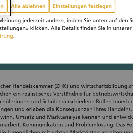
en
Alle ablehnen
Einstellungen festlegen
Meinung jederzeit ändern, indem Sie unten auf den S
tellungen» klicken. Alle Details finden Sie in unserer
ärung
.
cher Handelskammer (ZHK) und wirtschaftsbildung.ch s
en ein realistisches Verständnis für betriebswirtschaf
chülerinnen und Schüler verschiedene Rollen innerha
dungen und erleben die Konsequenzen ihres Handelns. 
 Gewinn, Umsatz und Marktanalyse kennen und entwic
marbeit, Kommunikation und Problemlösung. Das For
die Jugendlichen mit echten Marktdaten arbeiten und