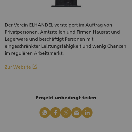
Der Verein ELHANDEL versteigert im Auftrag von
Privatpersonen, Amtsstellen und Firmen Hausrat und
Lagerware und beschäftigt Personen mit
eingeschränkter Leistungsfähigkeit und wenig Chancen
im regulären Arbeitsmarkt.
(Externer Link)
linkout
Zur Website
Projekt unbedingt teilen
whatsapp
facebook
x_logo
mail
linkedin