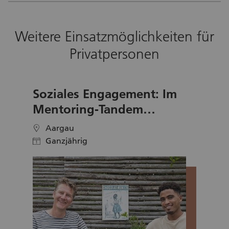
Weitere Einsatzmöglichkeiten für
Privatpersonen
Soziales Engagement: Im
Mentoring-Tandem
Geflüchtete im Aargau
Aargau
location
begleiten
Ganzjährig
calendar