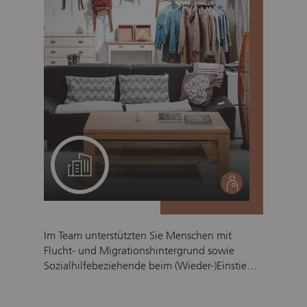
unkompliziert und mit viel Herz.
Ein Projekt für Ihr Team
social
Im Team unterstützten Sie Menschen mit
Flucht- und Migrationshintergrund sowie
Sozialhilfebeziehende beim (Wieder-)Einstieg
in den Arbeitsmarkt. Dies durch Einsätze im
Sortierbetrieb, im Abholservice und in den drei