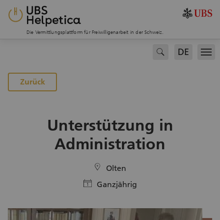
Die Vermittlungsplattform für Freiwilligenarbeit in der Schweiz.
DE
search
Men
Zurück
Unterstützung in
Administration
location
Olten
calendar
Ganzjährig