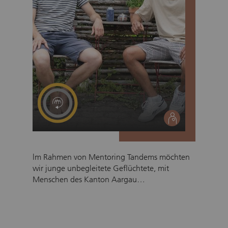
social
lm Rahmen von Mentoring Tandems möchten
wir junge unbegleitete Geflüchtete, mit
Menschen des Kanton Aargau
zusammenbringen. ln erster Linie geht es
darum den jungen Jugendlichen eine Konstanz
zu bieten und bei ihrer lntegration
mitzuhelfen. Das Ziel des