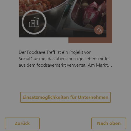
Ein Projekt für Ihr Team
social
Der Foodsave Treff ist ein Projekt von
SocialCuisine, das überschüssige Lebensmittel
aus dem foodsavemarkt verwertet. Am Markt
werden Früchte & Gemüse angeboten, die
sonst von Grosshändlern weggeworfen
werden. Ziel ist es,
Lebensmittelverschwendung zu minimieren
und gleichzeitig sozial benachteiligte
Einsatzmöglichkeiten für Unternehmen
Menschen zu unterstützen. Im halbtägigen
Teameinsatz bereiten wir aus Gemüse- und
Früchteüberschüssen gemeinsam mindestens
100 Mahlzeiten für Menschen auf der Gasse
Zurück
Nach oben
zu. Die Mahlzeiten gehen an die