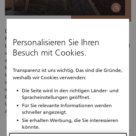
social
Der Verein ELHANDEL versteigert im Auftrag von
Privatpersonen, Amtsstellen und Firmen Hausrat und
Personalisieren Sie Ihren
Lagerware. Die Tätigkeiten rund um den Online Handel
Besuch mit Cookies.
werden durch leistungsbeeinträchtige Menschen
ausgeführt; mit dem Ziel der beruflichen und sozialen
Integration. Den Menschen soll dadurch eine
Transparenz ist uns wichtig. Das sind die Gründe,
langfristige und sinnvolle Beschäftigung geschaffen
weshalb wir Cookies verwenden:
werden. Durch die Mithilfe beim Versteigerungsservice
wird den Personen Wertschätzung, Selbstvertrauen,
Die Seite wird in den richtigen Länder- und
Gemeinschaft, Tagesstruktur und Kaffee geboten. Zur
Spracheinstellungen geöffnet.
Unterstützung der täglichen Tätigkeiten im Bereich der
Für Sie relevante Informationen werden
Administration werden Freiwillige gesucht.
schneller angezeigt.
Sie erhalten Werbung, die Sie interessieren
könnte.