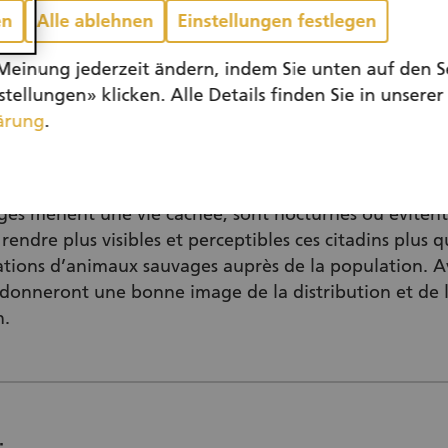
en
Alle ablehnen
Einstellungen festlegen
Meinung jederzeit ändern, indem Sie unten auf den S
tellungen» klicken. Alle Details finden Sie in unserer
ärung
.
ges mènent une vie cachée, sont nocturnes ou évitent
endre plus visibles et perceptibles ces citadins plus q
ations d’animaux sauvages auprès de la population. Av
donneront une bonne image de la distribution et de l
n.
: