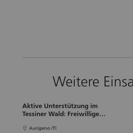
Weitere Eins
Aktive Unterstützung im
Tessiner Wald: Freiwillige
gesucht
Aurigeno /TI
location