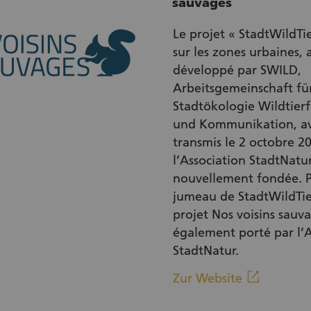
sauvages
Le projet « StadtWildTie
sur les zones urbaines, 
développé par SWILD,
Arbeitsgemeinschaft fü
Stadtökologie Wildtier
und Kommunikation, av
transmis le 2 octobre 2
l’Association StadtNatur
nouvellement fondée. P
jumeau de StadtWildTie
projet Nos voisins sauva
également porté par l’A
StadtNatur.
(Externe
linkout
Zur Website