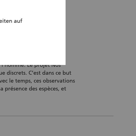
eiten auf
 l’homme. Le projet Nos
ue discrets. C’est dans ce but
ec le temps, ces observations
a présence des espèces, et