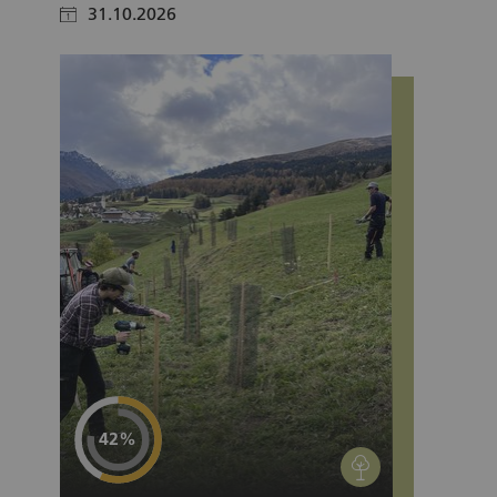
31.10.2026
calendar
Projektstatus
42%
environment