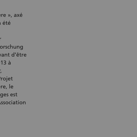
re », axé
a été
r
forschung
ant d’être
013 à
,
rojet
re, le
ges est
ssociation
r Link)