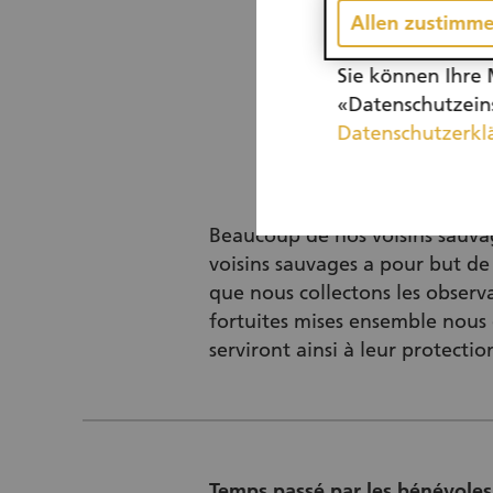
Allen zustimm
Sie können Ihre 
«Datenschutzeins
Datenschutzerkl
Beaucoup de nos voisins sauva
voisins sauvages a pour but de r
que nous collectons les observ
fortuites mises ensemble nous 
serviront ainsi à leur protectio
Temps passé par les bénévoles