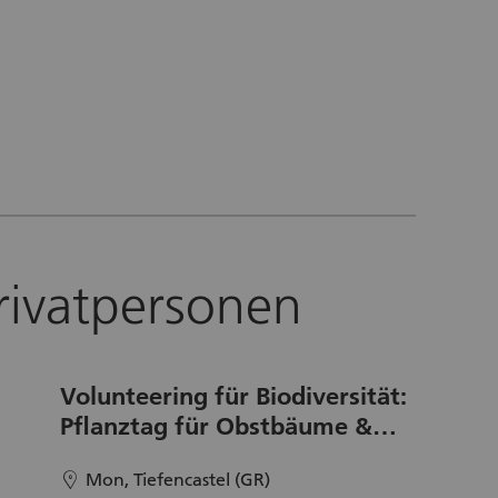
rivatpersonen
Volunteering für Biodiversität:
Pflanztag für Obstbäume &
Wildhecken im Parc Ela
Mon, Tiefencastel (GR)
location