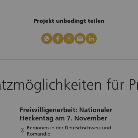
Projekt unbedingt teilen
whatsapp
facebook
x_logo
mail
linkedin
atzmöglichkeiten für P
Freiwilligenarbeit: Nationaler
Heckentag am 7. November
Regionen in der Deutschschweiz und
location
Romandie