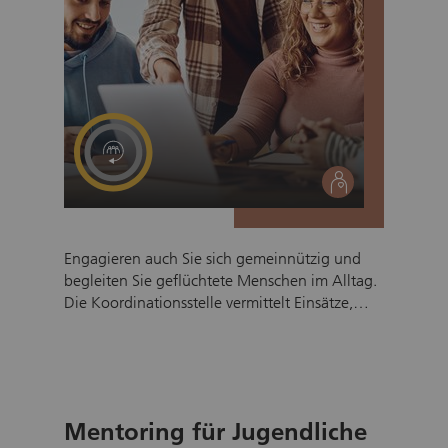
social
Engagieren auch Sie sich gemeinnützig und
begleiten Sie geflüchtete Menschen im Alltag.
Die Koordinationsstelle vermittelt Einsätze,
unterstützt die Freiwilligen bei der Umsetzung
und steht bei Fragen und Problemen beratend
zur Seite. Ziel ist es den Geflüchteten eine
umfassende und konkrete Unterstützung zu
bieten und damit eine bestmögliche
Mentoring für Jugendliche
Integration zu fördern. Eine sinnstiftende