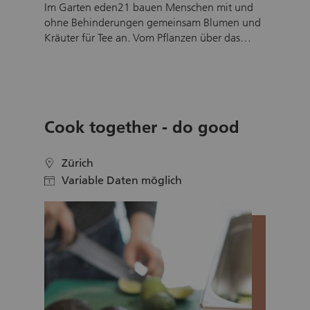
Im Garten eden21 bauen Menschen mit und
ohne Behinderungen gemeinsam Blumen und
Kräuter für Tee an. Vom Pflanzen über das
Trocknen bis hin zum Verpacken und Verkauf
entsteht so ein Produkt, das einzigartigen
Genuss bietet und zugleich zeigt: Vielfalt
bereichert uns alle und macht unsere
Gesellschaft stärker. Das Projekt baut
Cook together - do good
Berührungsängste ab, macht individuelle
Talente sichtbar und beweist, dass
Zusammenarbeit auf Augenhöhe für alle
Zürich
location
bereichernd und gewinnbringend ist – in der
Variable Daten möglich
calendar
Gemeinschaft wie auch am Markt.