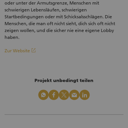
oder unter der Armutsgrenze, Menschen mit
schwierigen Lebensläufen, schwierigen
Startbedingungen oder mit Schicksalsschlägen. Die
Menschen, die man oft nicht sieht, dich sich oft nicht
zeigen wollen, und die sicher nie eine eigene Lobby
haben.
(Externer Link)
linkout
Zur Website
Projekt unbedingt teilen
whatsapp
facebook
x_logo
mail
linkedin