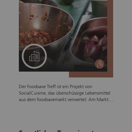
Ein Projekt für Ihr Team
social
Der Foodsave Treff ist ein Projekt von
SocialCuisine, das überschüssige Lebensmittel
aus dem foodsavemarkt verwertet. Am Markt
werden Früchte & Gemüse angeboten, die
sonst von Grosshändlern weggeworfen
werden. Ziel ist es,
Lebensmittelverschwendung zu minimieren
und gleichzeitig sozial benachteiligte