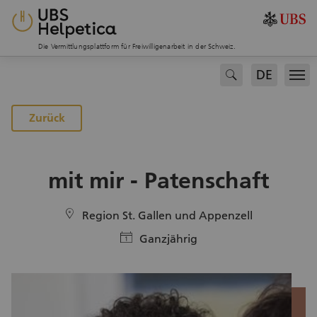
Die Vermittlungsplattform für Freiwilligenarbeit in der Schweiz.
DE
search
Men
Zurück
mit mir - Patenschaft
location
Region St. Gallen und Appenzell
calendar
Ganzjährig