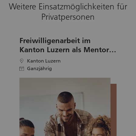
Weitere Einsatzmöglichkeiten für
Privatpersonen
Freiwilligenarbeit im
Kanton Luzern als Mentorin
oder Mentor für
Kanton Luzern
location
Geflüchtete
Ganzjährig
calendar