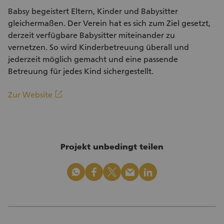
Babsy begeistert Eltern, Kinder und Babysitter
gleichermaßen. Der Verein hat es sich zum Ziel gesetzt,
derzeit verfügbare Babysitter miteinander zu
vernetzen. So wird Kinderbetreuung überall und
jederzeit möglich gemacht und eine passende
Betreuung für jedes Kind sichergestellt.
(Externer Link)
linkout
Zur Website
Projekt unbedingt teilen
whatsapp
facebook
x_logo
mail
linkedin