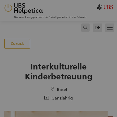
Die Vermittlungsplattform für Freiwilligenarbeit in der Schweiz.
DE
search
Men
Zurück
Interkulturelle
Kinderbetreuung
location
Basel
calendar
Ganzjährig