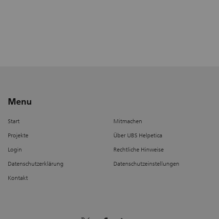
gemeinsamer Spaziergang durch unseren
SINNESPARK, persönliche
Begegnungen...soziale Verantwortung beginnt
nicht bei Strategien oder Konzepten. Sie
beginnt dort, wo Menschen einander
begegnen. Möchten auch sie mit ihrem Team
einen besonderen Tag erleben & gleichzeitig
einen wertvollen Beitrag leisten?Melden sie
sich bei uns.
Menu
Start
Mitmachen
Projekte
Über UBS Helpetica
Login
Rechtliche Hinweise
Datenschutzerklärung
Datenschutzeinstellungen
Kontakt