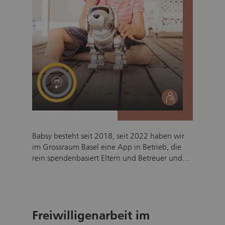
social
Babsy besteht seit 2018, seit 2022 haben wir
im Grossraum Basel eine App in Betrieb, die
rein spendenbasiert Eltern und Betreuer und
Betreuerinnen bei der gegenseititigen Suche
und dem Finden hilft, dabei haben wir die
sicherste Kontaktplattform gebaut, die es
derzeit in der Schweiz gibt. Suchen, Buchen,
Freiwilligenarbeit im
Finden, Chatten und Videotelefonieren geht
bereits, aber die Wunschliste unserer