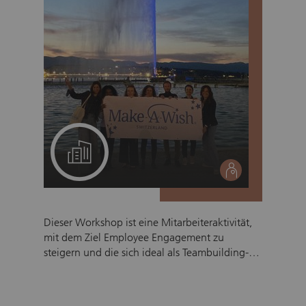
Ein Projekt für Ihr Team
social
Dieser Workshop ist eine Mitarbeiteraktivität,
mit dem Ziel Employee Engagement zu
steigern und die sich ideal als Teambuilding-
Event umsetzen lässt. Er lädt Mitarbeitende ein,
in die Mission von Make-A-Wish einzutauchen
und eine inspirierende Reise zu erleben, indem