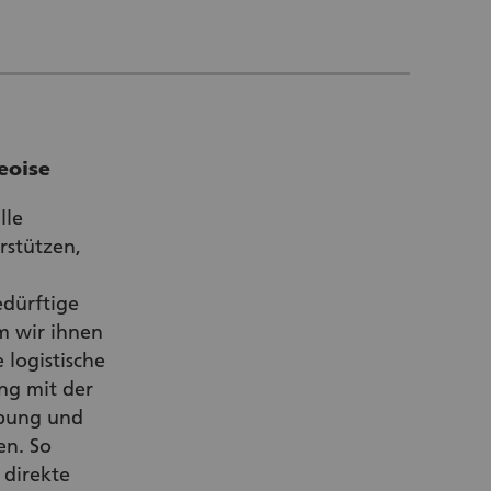
eoise
lle
rstützen,
edürftige
m wir ihnen
 logistische
g mit der
bung und
en. So
 direkte