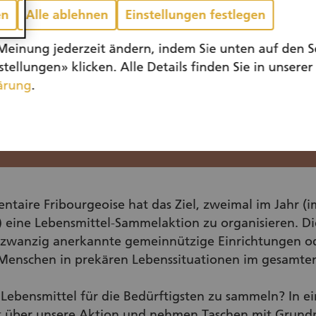
en
Alle ablehnen
Einstellungen festlegen
Meinung jederzeit ändern, indem Sie unten auf den S
tellungen» klicken. Alle Details finden Sie in unserer
ärung
.
ntaire Fribourgeoise hat das Ziel, zweimal im Jahr (
) eine Lebensmittel-Sammelaktion zu organisieren. D
 zwanzig anerkannte gemeinnützige Einrichtungen ode
Menschen in prekären Lebenssituationen im gesamte
 Lebensmittel für die Bedürftigsten zu sammeln? In e
ft über unsere Aktion und nehmen Taschen mit Grund