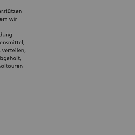
erstützen
dem wir
ndung
ensmittel,
 verteilen,
bgeholt,
holtouren
r Link)