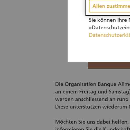
Allen zustimm
Sie können Ihre 
«Datenschutzeins
Datenschutzerkl
Die Organisation Banque Alime
an einem Freitag und Samstag
werden anschliessend an rund
Diese unterstützen wiederum 
Möchten Sie uns dabei helfen,
informieren Sie die Kundscha