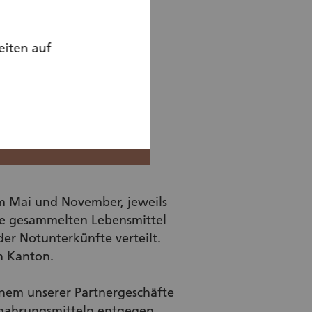
eiten auf
im Mai und November, jeweils
ie gesammelten Lebensmittel
r Notunterkünfte verteilt.
n Kanton.
inem unserer Partnergeschäfte
nahrungsmitteln entgegen.