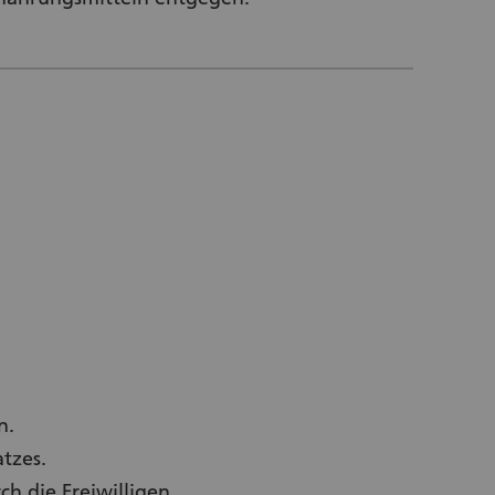
n.
tzes.
h die Freiwilligen.