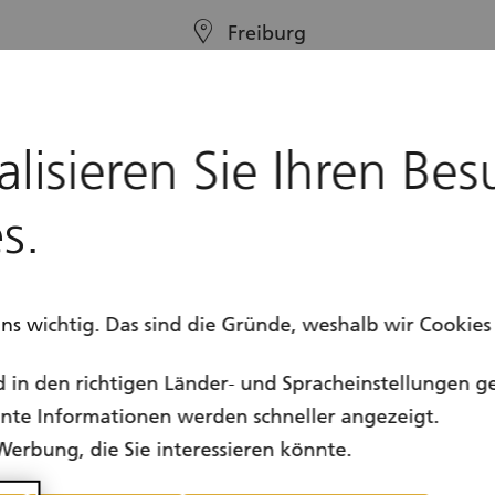
location
Freiburg
calendar
27.11. - 28.11.2026
alisieren Sie Ihren Bes
s.
uns wichtig. Das sind die Gründe, weshalb wir Cookie
d in den richtigen Länder- und Spracheinstellungen g
vante Informationen werden schneller angezeigt.
Werbung, die Sie interessieren könnte.