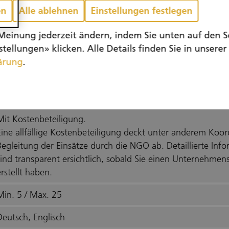
en
Alle ablehnen
Einstellungen festlegen
Meinung jederzeit ändern, indem Sie unten auf den S
tellungen» klicken. Alle Details finden Sie in unserer
ärung
.
Gemeinsam wertvolle Moore schützen – in Niederhasli
Mit Kostenbeteiligung.
Eine allfällige Kostenbeteiligung deckt unter anderem Koo
Begleitung der Einsätze durch die NGO ab. Detaillierte In
sind transparent ersichtlich, sobald Sie einen Unternehme
rstellt haben.
Min. 5 / Max. 25
Deutsch, Englisch