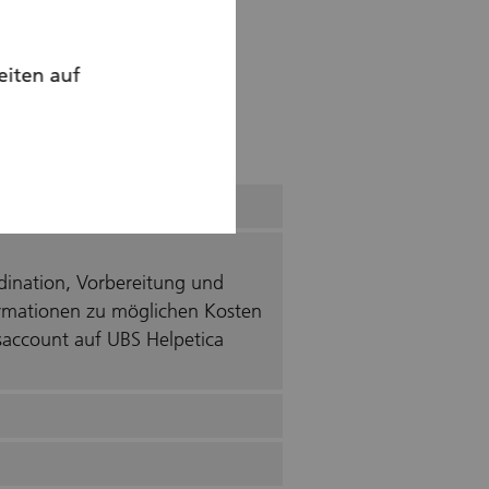
eiten auf
rdination, Vorbereitung und
formationen zu möglichen Kosten
nsaccount auf UBS Helpetica