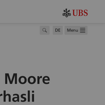
.
search
DE
Menu
e Moore
rhasli