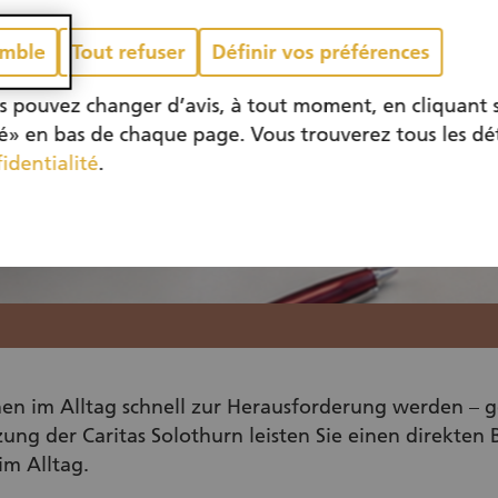
emble
Tout refuser
Définir vos préférences
us pouvez changer d’avis, à tout moment, en cliquant
té» en bas de chaque page. Vous trouverez tous les dé
identialité
.
n im Alltag schnell zur Herausforderung werden – ge
ung der Caritas Solothurn leisten Sie einen direkten
im Alltag.