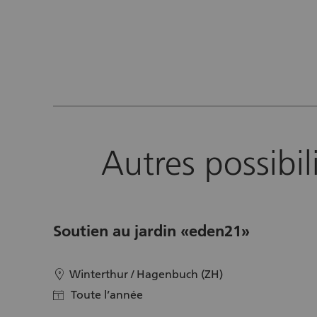
Autres possibil
Soutien au jardin «eden21»
Winterthur / Hagenbuch (ZH)
location
Toute l’année
calendar