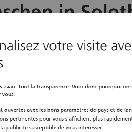
schen in Solot
location
Solothurn
alisez votre visite av
calendar
Toute l’année
s
 avant tout la transparence. Voici donc pourquoi nos
r vous:
t ouvertes avec les bons paramètres de pays et de la
ons pertinentes pour vous s'affichent plus rapidemen
la publicité susceptible de vous intéresser.