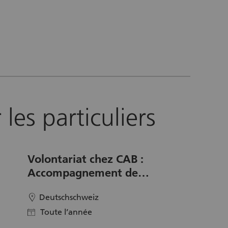
les particuliers
Volontariat chez CAB :
Accompagnement de
personnes avec une déficience
Deutschschweiz
location
visuelle
Toute l’année
calendar