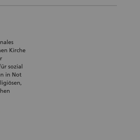
onales
hen Kirche
r
ür sozial
n in Not
ligiösen,
chen
(Lien externe)
t