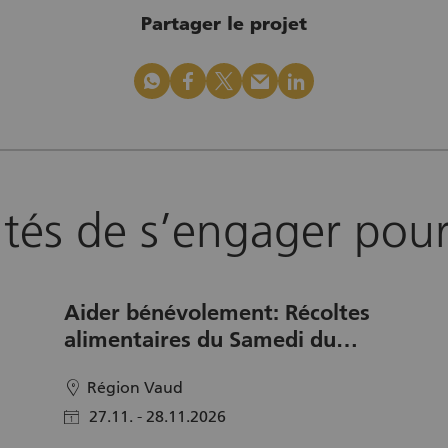
Partager le projet
whatsapp
facebook
x_logo
mail
linkedin
ités de s’engager pour 
Aider bénévolement: Récoltes
alimentaires du Samedi du
Partage Vaud
Région Vaud
location
27.11. - 28.11.2026
calendar