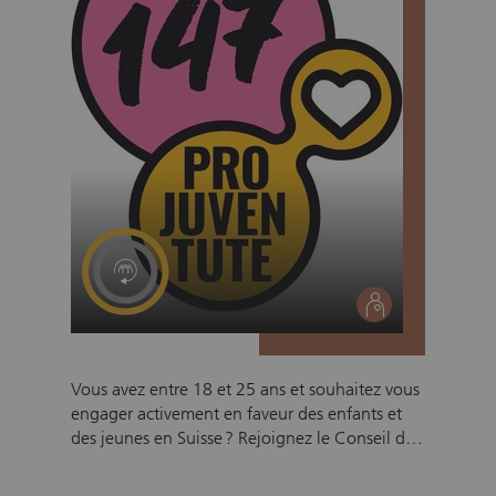
social
Vous avez entre 18 et 25 ans et souhaitez vous
engager activement en faveur des enfants et
des jeunes en Suisse ? Rejoignez le Conseil des
jeunes (Youth Advisory Board – YAB) de Pro
Juventute et faites partie d’un réseau d’environ