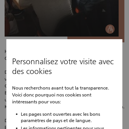
social
HelloWelcome betreibt in Luzern im Bundeshaus einen
Ort der Begegnung für Geflüchtete und Einheimische.
Personnalisez votre visite avec
des cookies
Das Herzstück bildet der offene Treff, daneben gibt es
verschiedenste Angebote NähTreff, FrauenTreff,
ComputerTreff, Malen und Gestalten,
Nous recherchons avant tout la transparence.
Englischkonversation, Plaudernachmittag, juristische
Voici donc pourquoi nos cookies sont
und soziale Beratung, LernAtelier, HelloWelcome im
intéressants pour vous:
Kleintheater, Länderabende und HelloWelcome-Garten.
Les pages sont ouvertes avec les bons
Das Angebot von HelloWelcome orientiert sich an den
paramètres de pays et de langue.
Bedürfnissen und Ressourcen der Besucher und
Les informations pertinentes pour vous