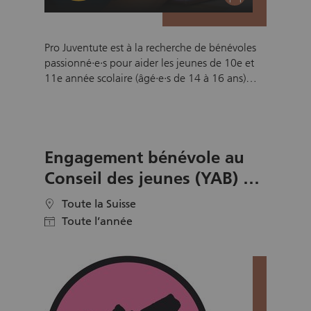
Pro Juventute est à la recherche de bénévoles
passionné·e·s pour aider les jeunes de 10e et
11e année scolaire (âgé·e·s de 14 à 16 ans)
dans leurs premiers pas vers une place
d'apprentissage. Notre programme Téléphoner
à une entreprise permet aux jeunes de se
confronter à la réalité des démarches liées à la
Engagement bénévole au
recherche d’une place d’apprentissage avec
l’aide de bénévoles issu·e·s du monde
Conseil des jeunes (YAB) de
professionnel.
Pro Juventute
Toute la Suisse
location
Toute l’année
calendar