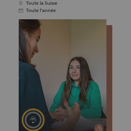
téléphonique – bénévolat
Toute la Suisse
location
Pro Juventute
Toute l’année
calendar
social