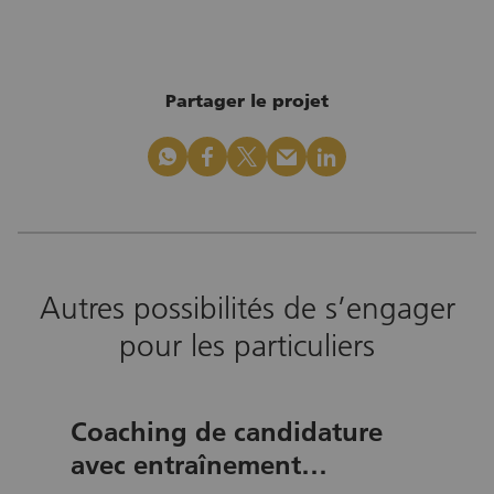
Partager le projet
whatsapp
facebook
x_logo
mail
linkedin
Autres possibilités de s’engager
pour les particuliers
Coaching de candidature
avec entraînement