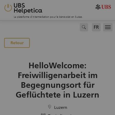
La plateforme d’intermédiation pour le bénévolat en Suisse.
FR
search
Men
Vers la page des projets
Retour
HelloWelcome:
Freiwilligenarbeit im
Begegnungsort für
Geflüchtete in Luzern
location
Luzern