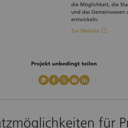
die Möglichkeit, die St
und das Gemeinwesen a
entwickeln.
(Externe
linkout
Zur Website
Projekt unbedingt teilen
whatsapp
facebook
x_logo
mail
linkedin
atzmöglichkeiten für P