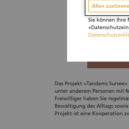
Allen zustimm
Sie können Ihre 
«Datenschutzeins
Datenschutzerkl
Das Projekt «Tandems Sursee» 
unter anderem Personen mit Mi
Freiwilliger haben Sie regelm
Bewältigung des Alltags sowie
Projekt ist eine Kooperation z