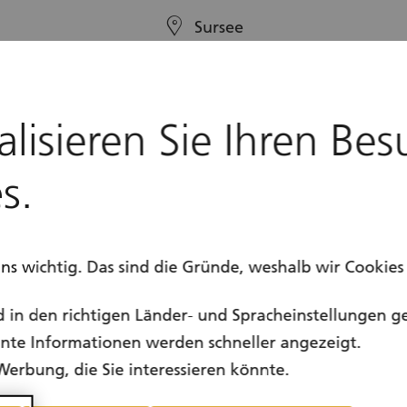
location
Sursee
calendar
Ganzjährig
alisieren Sie Ihren Bes
s.
uns wichtig. Das sind die Gründe, weshalb wir Cookie
d in den richtigen Länder- und Spracheinstellungen g
vante Informationen werden schneller angezeigt.
Werbung, die Sie interessieren könnte.