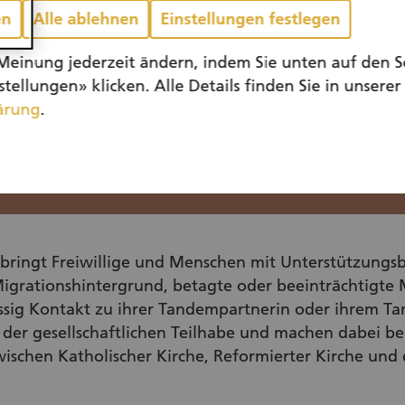
en
Alle ablehnen
Einstellungen festlegen
Meinung jederzeit ändern, indem Sie unten auf den S
tellungen» klicken. Alle Details finden Sie in unserer
ärung
.
bringt Freiwillige und Menschen mit Unterstützungs
grationshintergrund, betagte oder beeinträchtigte M
ässig Kontakt zu ihrer Tandempartnerin oder ihrem Ta
 der gesellschaftlichen Teilhabe und machen dabei b
wischen Katholischer Kirche, Reformierter Kirche und 