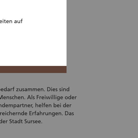
eiten auf
bedarf zusammen. Dies sind
enschen. Als Freiwillige oder
ndempartner, helfen bei der
ereichernde Erfahrungen. Das
der Stadt Sursee.