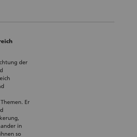
reich
ichtung der
nd
eich
nd
n Themen. Er
nd
lkerung,
ander in
ihnen so