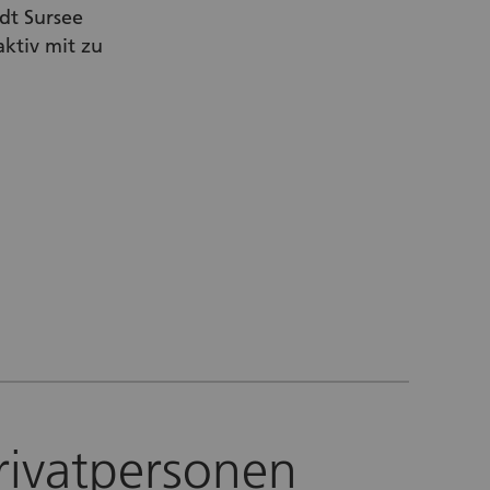
adt Sursee
ktiv mit zu
r Link)
rivatpersonen