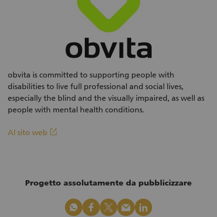
obvita is committed to supporting people with
disabilities to live full professional and social lives,
especially the blind and the visually impaired, as well as
people with mental health conditions.
(Link esterno)
linkout
Al sito web
Progetto assolutamente da pubblicizzare
whatsapp
facebook
x_logo
mail
linkedin