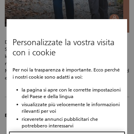
social
Personalizzate la vostra visita
Die Bewohnerinnen und Bewohner werden beim
Spaziergang in der näheren Umgebung begleitet. Sie
con i cookie
knüpfen neue soziale Kontakte und es ergeben sich
neue Themen zum Diskutieren. Sie lernen betagte
Per noi la trasparenza è importante. Ecco perché
Menschen kennen, erweitern Ihre Sozialkompetenz und
i nostri cookie sono adatti a voi:
erfahren was die älteren Meschen so bewegt.
la pagina si apre con le corrette impostazioni
del Paese e della lingua
visualizzate più velocemente le informazioni
rilevanti per voi
Einsatzdauer:
riceverete annunci pubblicitari che
2 bis 2.5 Std wöchentlich, 2x monatlich oder nach
potrebbero interessarvi
Vereinbarung