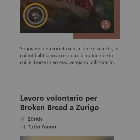
social
Sogniamo una società senza fame e sprechi, in
cui tutti abbiano accesso a cibi nutrienti e in
cui le risorse in eccesso vengano utilizzate in
modo responsabile. ThanksGiver Schweiz
riceve regolarmente donazioni alimentari da
rivenditori, produttori e imprese partner. Questi
prodotti (tra cui alimenti freschi, pane, latticini,
Lavoro volontario per
beni di lunga conservazione e articoli di uso
quotidiano come quelli per la cura personale)
Broken Bread a Zurigo
vengono accuratamente selezionati,
confezionati e distribuiti a persone in difficoltà
Zürich
location
dai nostri volontari. Tutti i prodotti non più
Tutto l'anno
calendar
idonei al consumo umano ma che sono ancora
utilizzabili vengono consegnati in modo