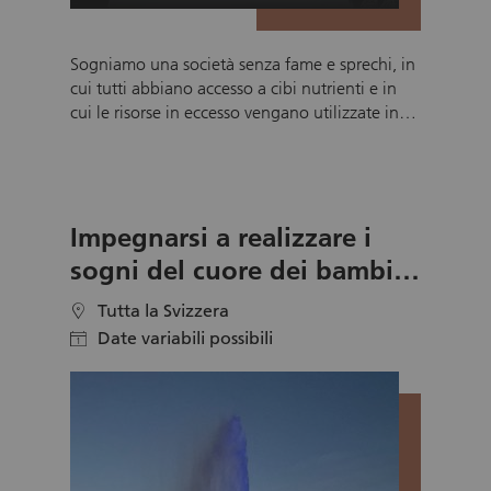
Sogniamo una società senza fame e sprechi, in
cui tutti abbiano accesso a cibi nutrienti e in
cui le risorse in eccesso vengano utilizzate in
modo responsabile. ThanksGiver Schweiz
riceve regolarmente donazioni alimentari da
rivenditori, produttori e imprese partner. Questi
prodotti (tra cui alimenti freschi, pane, latticini,
Impegnarsi a realizzare i
beni di lunga conservazione e articoli di uso
quotidiano come quelli per la cura personale)
sogni del cuore dei bambini
vengono accuratamente selezionati,
gravemente malati
confezionati e distribuiti a persone in difficoltà
Tutta la Svizzera
location
dai nostri volontari. Tutti i prodotti non più
Date variabili possibili
calendar
idonei al consumo umano ma che sono ancora
utilizzabili vengono consegnati in modo
responsabile ad aziende agricole o a coloro
che li utilizzano per animali domestici.