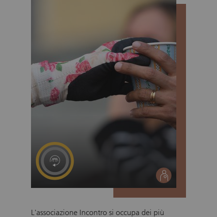
responsabile ad aziende agricole o a coloro
che li utilizzano per animali domestici.
social
L'associazione Incontro si occupa dei più