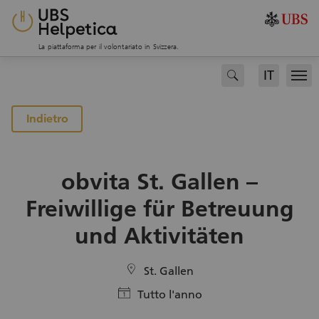
La piattaforma per il volontariato in Svizzera.
IT
search
Men
alla pagina dei progetti
Indietro
obvita St. Gallen –
Freiwillige für Betreuung
und Aktivitäten
location
St. Gallen
calendar
Tutto l'anno