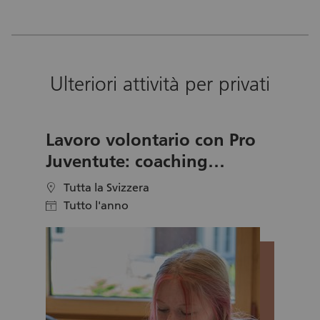
Ulteriori attività per privati
Lavoro volontario con Pro
Juventute: coaching
candidature giovani
Tutta la Svizzera
location
Tutto l'anno
calendar