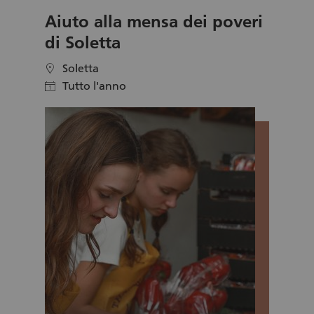
giovani l’opportunità di prepararsi al meglio
Aiuto alla mensa dei poveri
per un colloquio di lavoro.
di Soletta
Soletta
location
Tutto l'anno
calendar