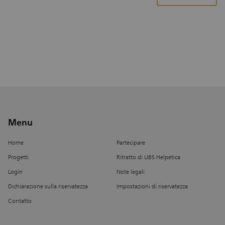
fa la differenza. Unitevi a questo importante
lavoro e offrite un po' di speranza e sostegno a
chi ne ha più bisogno.
Menu
Home
Partecipare
Progetti
Ritratto di UBS Helpetica
Login
Note legali
Dichiarazione sulla riservatezza
Impostazioni di riservatezza
Contatto