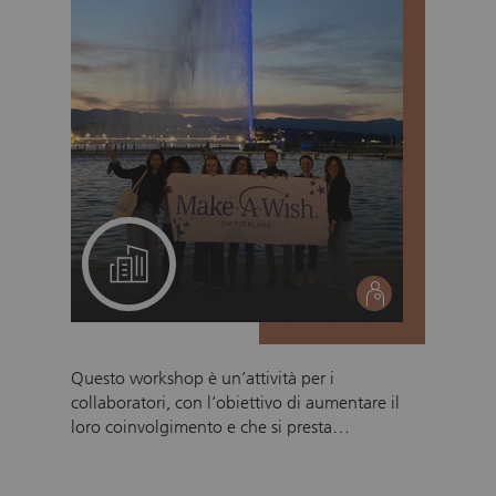
Un progetto per il suo team
social
Questo workshop è un’attività per i
collaboratori, con l’obiettivo di aumentare il
loro coinvolgimento e che si presta
perfettamente come evento di team building.
Invita i collaboratori a immergersi nella