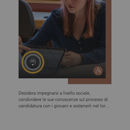
social
Desidera impegnarsi a livello sociale,
condividere le sue conoscenze sul processo di
candidatura con i giovani e sostenerli nel loro
percorso verso un apprendistato? Con il
training di candidatura di Pro Juventute,
attraverso un impegno volontario, offre ai