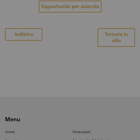
gioco voi: partecipate in coppia! Insieme a un
Opportunità per aziende
collega o una collega, potete aiutare
direttamente sul posto. Il vostro impegno non
solo dona speranza e calore alle persone
bisognose, ma arricchisce anche voi stessi con
alla pagina dei progetti
Indietro
Tornare in
alto
incontri ed esperienze preziose. Il vostro aiuto
fa la differenza. Unitevi a questo importante
lavoro e offrite un po' di speranza e sostegno a
chi ne ha più bisogno.
Menu
Home
Partecipare