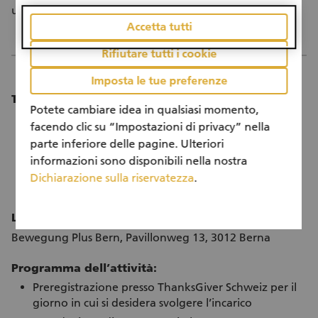
utilizzano per animali domestici.
Accetta tutti
Rifiutare tutti i cookie
Imposta le tue preferenze
Tempo richiesto ai volontari:
Potete cambiare idea in qualsiasi momento,
Le attività si svolgono ogni martedì dalle 14:40 alle
facendo clic su “Impostazioni di privacy” nella
17:00
parte inferiore delle pagine. Ulteriori
È sempre possibile scegliere la frequenza delle
informazioni sono disponibili nella nostra
proprie attività
Dichiarazione sulla riservatezza
.
Sono ben accette anche le attività occasionali
Luogo di svolgimento:
Bewegung Plus Bern, Pavillonweg 13, 3012 Berna
Programma dell’attività:
Preregistrazione presso ThanksGiver Schweiz per il
giorno in cui si desidera svolgere l’incarico