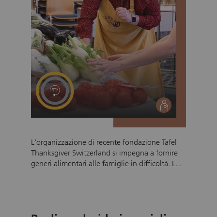
social
L'organizzazione di recente fondazione Tafel
Thanksgiver Switzerland si impegna a fornire
generi alimentari alle famiglie in difficoltà. La
nostra missione è quella di contrastare la fame
e prevenire lo spreco di cibo. Ci impegniamo
per fare la differenza nella vita dei più
bisognosi e per migliorare la salute e il
benessere della nostra comunità, offrendo cibo