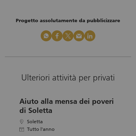
Progetto assolutamente da pubblicizzare
whatsapp
facebook
x_logo
mail
linkedin
Ulteriori attività per privati
Aiuto alla mensa dei poveri
di Soletta
Soletta
location
Tutto l'anno
calendar