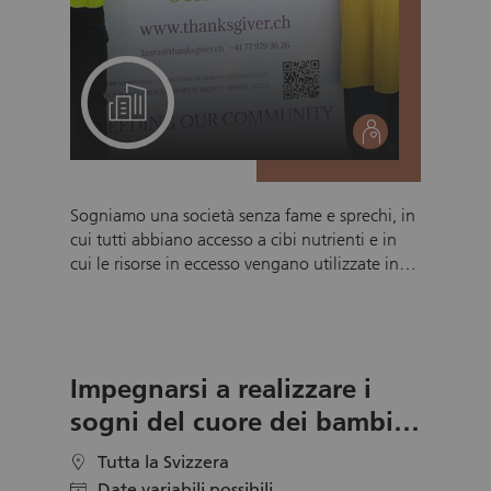
Un progetto per il suo team
social
Sogniamo una società senza fame e sprechi, in
cui tutti abbiano accesso a cibi nutrienti e in
cui le risorse in eccesso vengano utilizzate in
modo responsabile. ThanksGiver Schweiz
riceve regolarmente donazioni alimentari da
rivenditori, produttori e imprese partner. Questi
prodotti (tra cui alimenti freschi, pane, latticini,
Impegnarsi a realizzare i
beni di lunga conservazione e articoli di uso
quotidiano come quelli per la cura personale)
sogni del cuore dei bambini
vengono accuratamente selezionati,
gravemente malati
confezionati e distribuiti a persone in difficoltà
Tutta la Svizzera
location
dai nostri volontari. Tutti i prodotti non più
Date variabili possibili
calendar