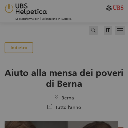
La piattaforma per il volontariato in Svizzera.
IT
search
Men
alla pagina dei progetti
Indietro
Aiuto alla mensa dei poveri
di Berna
location
Berna
calendar
Tutto l'anno