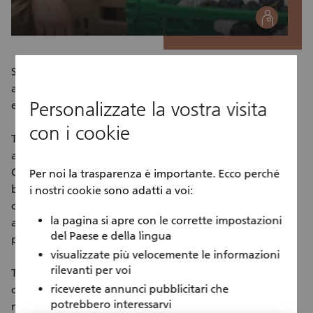
social
Sogniamo una società senza fame e sprechi, in cui tutti
abbiano accesso a cibi nutrienti e in cui le risorse in
Personalizzate la vostra visita
eccesso vengano utilizzate in modo responsabile.
con i cookie
ThanksGiver Schweiz riceve regolarmente donazioni
alimentari da rivenditori, produttori e imprese partner.
Questi prodotti (tra cui alimenti freschi, pane, latticini,
Per noi la trasparenza è importante. Ecco perché
beni di lunga conservazione e articoli di uso quotidiano
i nostri cookie sono adatti a voi:
come quelli per la cura personale) vengono
la pagina si apre con le corrette impostazioni
accuratamente selezionati, confezionati e distribuiti a
del Paese e della lingua
persone in difficoltà dai nostri volontari.
visualizzate più velocemente le informazioni
rilevanti per voi
Tutti i prodotti non più idonei al consumo umano ma
riceverete annunci pubblicitari che
che sono ancora utilizzabili vengono consegnati in
potrebbero interessarvi
modo responsabile ad aziende agricole o a coloro che li