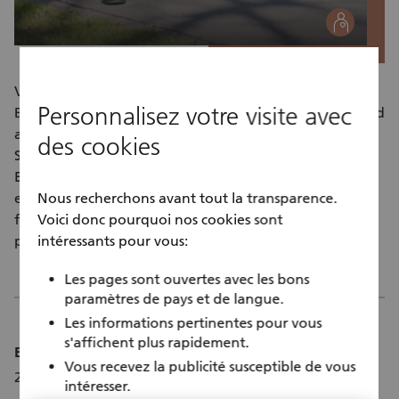
social
Verschiedene betagte Personen wünschen sich eine
Personnalisez votre visite avec
Begleitung für regelmässige Spaziergänge. Manche sind
auf einen Rollstuhl angewiesen, einige benützen einen
des cookies
Stock zum Gehen, andere sind wegen einer geistigen
Einschränkung nicht selbstständig unterwegs. Sie
ermöglichen einer Person, die Wohnung zu verlassen,
Nous recherchons avant tout la transparence.
frische Luft zu tanken, die Muskeln zu bewegen, zu
Voici donc pourquoi nos cookies sont
plaudern und etwas Positives zu erleben.
intéressants pour vous:
Les pages sont ouvertes avec les bons
paramètres de pays et de langue.
Les informations pertinentes pour vous
s'affichent plus rapidement.
Einsatzdauer:
Vous recevez la publicité susceptible de vous
2-3 Stunden pro Woche
intéresser.