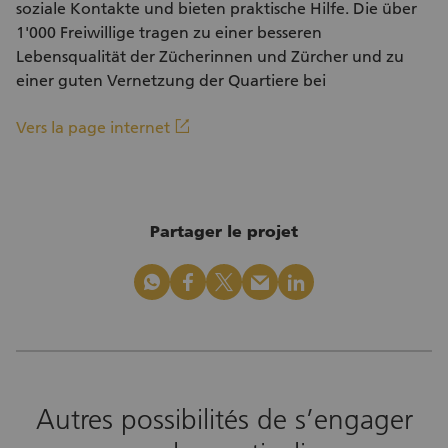
soziale Kontakte und bieten praktische Hilfe. Die über
1'000 Freiwillige tragen zu einer besseren
Lebensqualität der Zücherinnen und Zürcher und zu
einer guten Vernetzung der Quartiere bei
(Lien externe)
linkout
Vers la page internet
Partager le projet
whatsapp
facebook
x_logo
mail
linkedin
Autres possibilités de s’engager