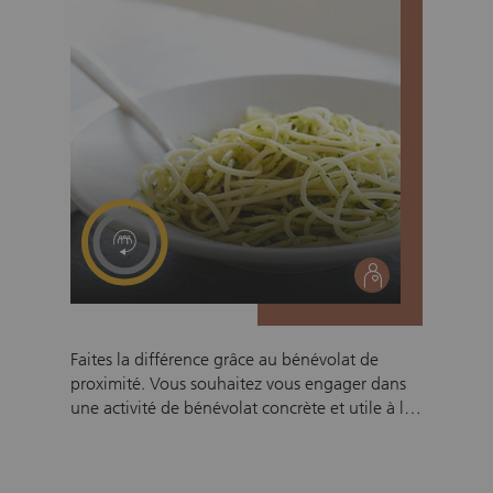
vivez des expériences enrichissantes qui
resteront longtemps gravées dans votre
mémoire.
social
Faites la différence grâce au bénévolat de
proximité. Vous souhaitez vous engager dans
une activité de bénévolat concrète et utile à la
communauté ? En participant à cette mission
de livraison de repas à domicile, vous
contribuez au bien-être et au maintien du lien