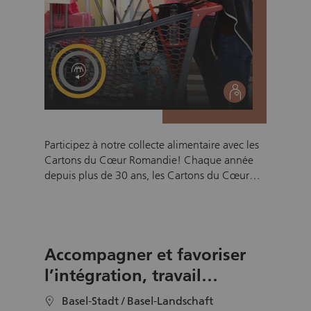
social
Participez à notre collecte alimentaire avec les
Cartons du Cœur Romandie! Chaque année
depuis plus de 30 ans, les Cartons du Cœur
Romandie organisent plusieurs collectes
alimentaires pour aider les personnes en
situation de précarité. Les denrées collectées
sont ensuite redistribuées aux bénéficiaires via
Accompagner et favoriser
nos 34 antennes en Suisse romande. Vous
souhaitez contribuer à la réussite de notre
l’intégration, travail
prochaine collecte? Dans l’une de nos
bénévole en tandem.
enseignes partenaires, vous accueillerez et
Basel-Stadt / Basel-Landschaft
location