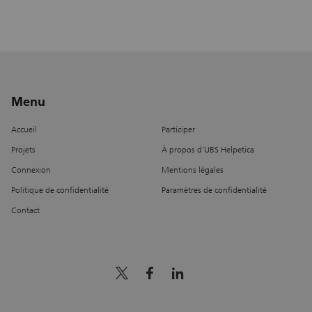
Menu
Accueil
Participer
Projets
À propos d’UBS Helpetica
Connexion
Mentions légales
Politique de confidentialité
Paramètres de confidentialité
Contact
x_logo
facebook
linkedin