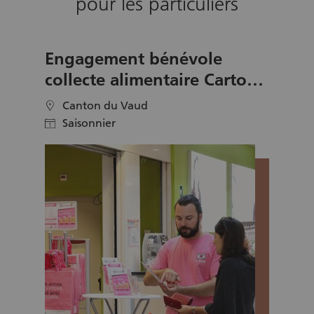
pour les particuliers
Engagement bénévole
collecte alimentaire Cartons
du Cœur en Octobre
Canton du Vaud
location
Saisonnier
calendar