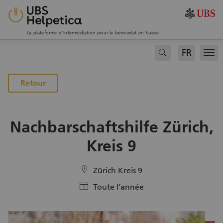
La plateforme d’intermédiation pour le bénévolat en Suisse.
FR
search
Men
Vers la page des projets
Retour
Nachbarschaftshilfe Zürich,
Kreis 9
location
Zürich Kreis 9
calendar
Toute l’année