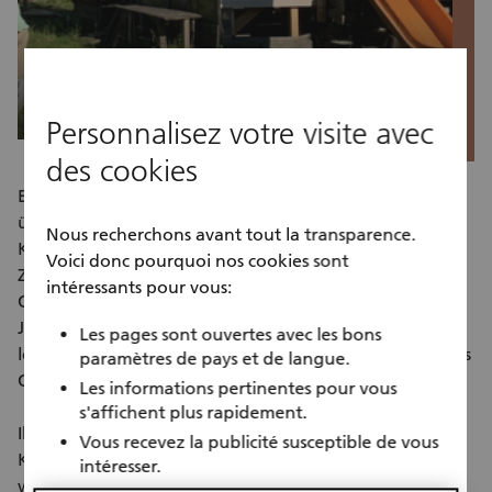
social
Personnalisez votre visite avec
des cookies
Engagieren Sie sich in der Freiwilligenarbeit und
übernehmen Sie eine verantwortungsvolle Rolle als
Nous recherchons avant tout la transparence.
Kassierin oder Kassier im Verein Abenteuerspielplatz
Voici donc pourquoi nos cookies sont
Zürich-Affoltern. Sie unterstützen aktiv die finanzielle
intéressants pour vous:
Organisation, erstellen Rechnungen, bereiten die
Jahresrechnung vor und tragen dazu bei, dass ein
Les pages sont ouvertes avec les bons
lebendiger Begegnungsort für Kinder, Familien und das
paramètres de pays et de langue.
Quartier bestehen bleibt.
Les informations pertinentes pour vous
s'affichent plus rapidement.
Ihr Einsatz bietet Ihnen die Möglichkeit, Ihre
Vous recevez la publicité susceptible de vous
Kompetenzen im Finanzbereich einzusetzen und
intéresser.
weiterzuentwickeln, Verantwortung im Vorstand zu