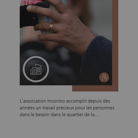
Un projet pour votre équipe
social
L'association Incontro accomplit depuis des
années un travail précieux pour les personnes
dans le besoin dans le quartier de la
Langstrasse à Zurich. Chaque soir, jusqu'à 400
repas sont distribués, et les besoins ne cessent
de croître. L'association est active 365 jours par