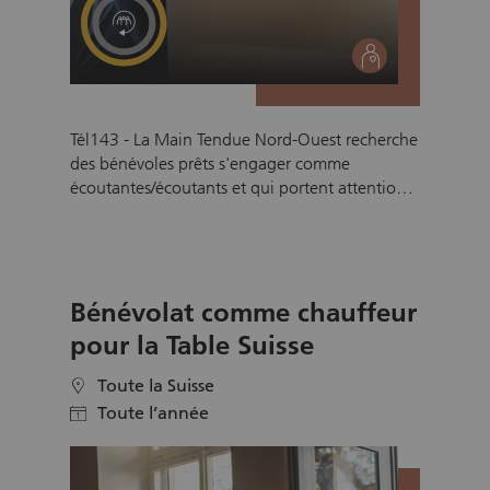
social
Tél143 - La Main Tendue Nord-Ouest recherche
des bénévoles prêts s'engager comme
écoutantes/écoutants et qui portent attention
au sort des autres. En tant que bénévole à La
Main Tendue, vous êtes régulièrement à
l'écoute des autres personnes, vous avez une
oreille ouverte pour eux et êtes attentifs à leurs
Bénévolat comme chauffeur
préoccupations. Pour cela, vous bénéficiez de 8
mois de formation et de formation continue.
pour la Table Suisse
Toute la Suisse
location
Toute l’année
calendar