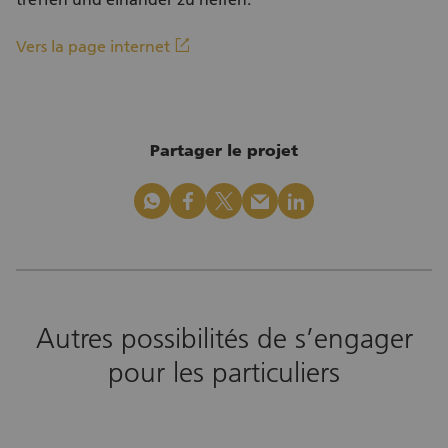
(Lien externe)
linkout
Vers la page internet
Partager le projet
whatsapp
facebook
x_logo
mail
linkedin
Autres possibilités de s’engager
pour les particuliers