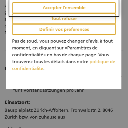
übernehmen und gleichzeitig einen wertvollen
Accepter l'ensemble
gesellschaftlichen Beitrag zu leisten. Freiwilligenarbeit
Tout refuser
stärkt nicht nur den sozialen Zusammenhalt, sondern
ermöglicht auch persönliche Weiterentwicklung,
Définir vos préférences
Networking und sinnstiftendes Engagement.
Pas de souci, vous pouvez changer d’avis, à tout
moment, en cliquant sur «Paramètres de
confidentialité» en bas de chaque page. Vous
trouverez tous les détails dans notre
politique de
Einsatzdauer:
confidentialité
.
Zeiten frei einteilbar (ca. 8 - 10 Stunden pro Monat)
Nach Möglichkeit: Teilnahme an
fünf Vorstandssitzungen pro Jahr
Einsatzort:
Bauspielplatz Zürich-Affoltern, Fronwaldstr. 2, 8046
Zürich bzw. von zuhause aus