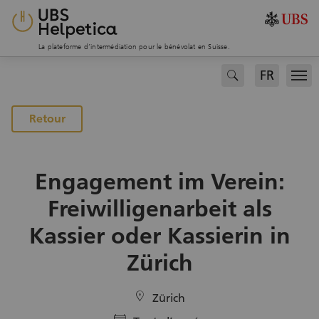
La plateforme d’intermédiation pour le bénévolat en Suisse.
FR
search
Men
Vers la page des projets
Retour
Engagement im Verein:
Freiwilligenarbeit als
Kassier oder Kassierin in
Zürich
location
Zürich