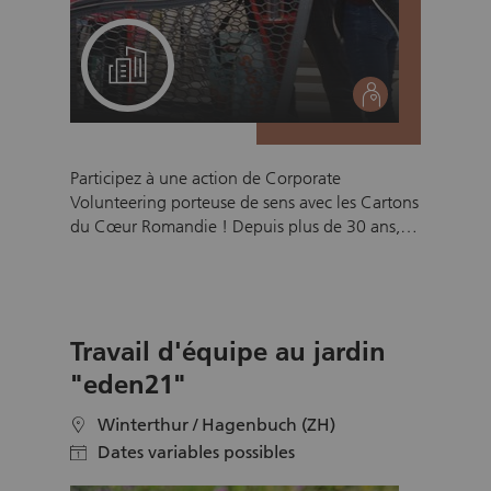
Un projet pour votre équipe
social
Participez à une action de Corporate
Volunteering porteuse de sens avec les Cartons
du Cœur Romandie ! Depuis plus de 30 ans,
notre association organise des collectes
alimentaires pour soutenir les personnes en
situation de précarité en Suisse romande. En
tant qu’équipe d’entreprise, vous avez
Travail d'équipe au jardin
l’opportunité de vous engager concrètement:
dans l’une de nos enseignes partenaires, vous
"eden21"
accueillerez et informerez les client·e·s sur
notre action et recueillerez les dons
Winterthur / Hagenbuch (ZH)
location
alimentaires. Votre engagement renforce la
Dates variables possibles
calendar
cohésion d’équipe, développe la solidarité au