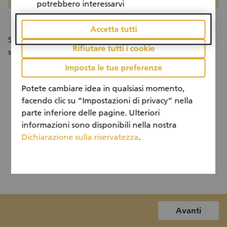
potrebbero interessarvi
Accetta tutti
Se vuole rivedere ancora i criteri, li riportiamo qui di
Rifiutare tutti i cookie
seguito:
http://ubs-helpetica.ch/it/projects/create/info/
Imposta le tue preferenze
Potete cambiare idea in qualsiasi momento,
facendo clic su “Impostazioni di privacy” nella
parte inferiore delle pagine. Ulteriori
informazioni sono disponibili nella nostra
Dichiarazione sulla riservatezza
.
Avanti