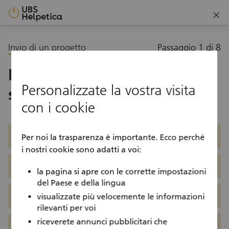
close
Invio di un progetto
Passaggio 1 di 8
In che categoria rientra il
Personalizzate la vostra visita
suo progetto?
con i cookie
Scegliere una categoria
Società
Per noi la trasparenza è importante. Ecco perché
i nostri cookie sono adatti a voi:
Formazione
la pagina si apre con le corrette impostazioni
del Paese e della lingua
Ambiente
visualizzate più velocemente le informazioni
rilevanti per voi
riceverete annunci pubblicitari che
Imprenditorialità