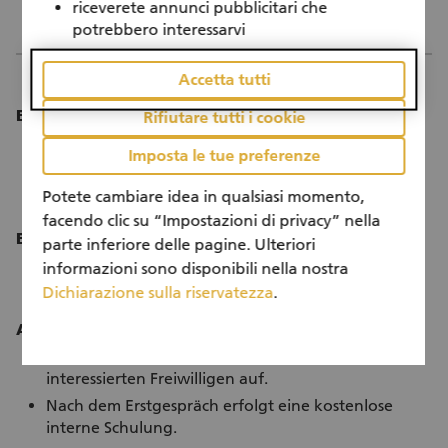
riceverete annunci pubblicitari che
potrebbero interessarvi
Accetta tutti
Einsatzdauer:
Rifiutare tutti i cookie
Eine Stunde pro Woche.
Imposta le tue preferenze
Über einen Zeitraum von 9 Monaten oder länger.
Potete cambiare idea in qualsiasi momento,
Start und Einsatz erfolgt nach Vereinbarung.
facendo clic su “Impostazioni di privacy” nella
Einsatzort:
parte inferiore delle pagine. Ulteriori
Die Telefongespräche werden von zu Hause aus
informazioni sono disponibili nella nostra
über die gratis Nummer getätigt.
Dichiarazione sulla riservatezza
.
Ablauf:
Die Projektleitung nimmt telefonisch Kontakt mit
interessierten Freiwilligen auf.
Nach dem Erstgespräch erfolgt eine kostenlose
interne Schulung.