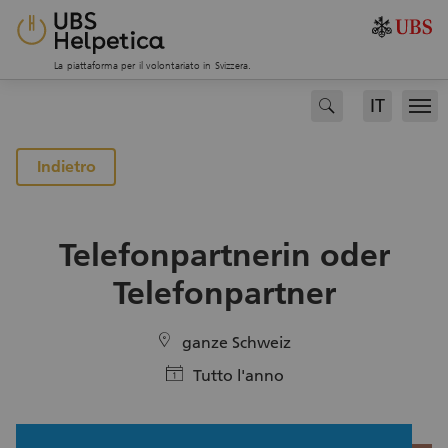
La piattaforma per il volontariato in Svizzera.
IT
search
Men
Indietro
Telefonpartnerin oder
Telefonpartner
location
ganze Schweiz
calendar
Tutto l'anno