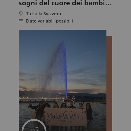
sogni del cuore dei bambini
gravemente malati
Tutta la Svizzera
location
Date variabili possibili
calendar
Un progetto per il suo team