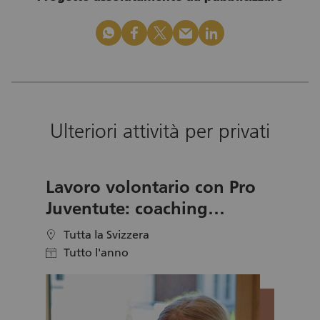
whatsapp
facebook
x_logo
mail
linkedin
Ulteriori attività per privati
Lavoro volontario con Pro
Juventute: coaching
candidature giovani
Tutta la Svizzera
location
Tutto l'anno
calendar