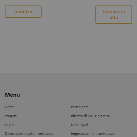
confezionati e distribuiti a persone in difficoltà
dai nostri volontari. Tutti i prodotti non più
Indietro
Tornare in
alto
idonei al consumo umano ma che sono ancora
utilizzabili vengono consegnati in modo
responsabile ad aziende agricole o a coloro
che li utilizzano per animali domestici.
Menu
Home
Partecipare
Progetti
Ritratto di UBS Helpetica
Login
Note legali
Dichiarazione sulla riservatezza
Impostazioni di riservatezza