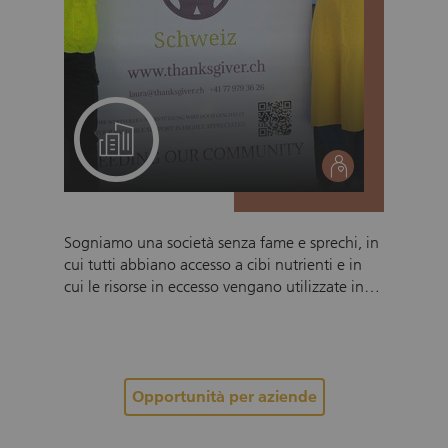
Un progetto per il suo team
social
Sogniamo una società senza fame e sprechi, in
cui tutti abbiano accesso a cibi nutrienti e in
cui le risorse in eccesso vengano utilizzate in
modo responsabile. ThanksGiver Schweiz
riceve regolarmente donazioni alimentari da
rivenditori, produttori e imprese partner. Questi
prodotti (tra cui alimenti freschi, pane, latticini,
beni di lunga conservazione e articoli di uso
Opportunità per aziende
quotidiano come quelli per la cura personale)
vengono accuratamente selezionati,