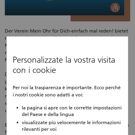
social
Der Verein Mein Ohr für Dich-einfach mal reden! bietet
regelmässige wöchentliche Telefongespräche mit
Menschen, die dies wünschen, an. Der Verein vermittelt
respektive organisiert den Kontakt zwischen
Personalizzate la vostra visita
Freiwilligen und Interessentinnen und Interessenten.
con i cookie
Die Initiative möchte damit einen Beitrag für
gesellschaftliche Teilhabe leisten und Menschen mit
Per noi la trasparenza è importante. Ecco perché
keinen oder wenigen Sozialkontakten ein
i nostri cookie sono adatti a voi:
niederschwelliges Telefonangebot machen. Wir alle
wissen, was ein gutes Gespräch bewirken kann: Es geht
la pagina si apre con le corrette impostazioni
uns danach einfach besser.
del Paese e della lingua
visualizzate più velocemente le informazioni
Eine Initiative aus der Mitte der Gesellschaft - Menschen
rilevanti per voi
für Menschen - 100% Freiwilligenarbeit.