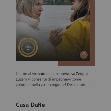
social
L’aiuto al vicinato della cooperativa Zeitgut
Luzern vi consente di impegnarvi come
volontari nella vostra regione! Desiderate
impegnarvi nel vostro quartiere e aiutare le
persone nella vita quotidiana? Con la
cooperativa Zeitgut Luzern potete dedicare
Casa DaRe
tempo e cuore ad arricchire la vita degli altri in