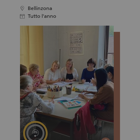
modo semplice, rispettoso e con la gioia di
stare insieme. L'aiuto di vicinato è accessibile,
Bellinzona
location
personale e si svolge direttamente nella vita
Tutto l'anno
calendar
quotidiana delle persone che cercano
supporto. Le richieste sono varie, ma il contatto
sociale è sempre al centro. I nostri volontari
operano nei quartieri della città di Lucerna, a
Kriens e nei comuni limitrofi. Unitevi a noi e
diventate parte di una comunità vivace che
rende il vicinato un'esperienza tangibile in
tutta la regione di Lucerna.