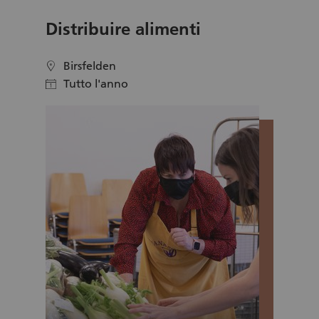
sostenibile la vita dei bambini e delle famiglie
coinvolte, donando speranza e forza per il loro
Distribuire alimenti
futuro. Grazie al vostro impegno, i Wishmaker
possono visitare i bambini con patologie gravi
e realizzare i loro sogni.
Birsfelden
location
Tutto l'anno
calendar