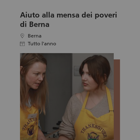
occupa di ascolto, la formazione è necessaria
perché per aiutare gli altri occorre sviluppare le
Aiuto alla mensa dei poveri
proprie attitudini, saper riconoscere ad
accogliere la diversità dell’altro, comprendere i
di Berna
suoi bisogni. Tutto questo è possibile grazie ad
una conoscenza migliore di sé stessi, per
Berna
location
questo il periodo di formazione è soprattutto
Tutto l'anno
calendar
un cammino di riflessione e di ricerca
personale. Confrontarsi con le proprie
emozioni imparando a gestirle, conoscere il
proprio comportamento sono gli elementi
necessari per svolgere la missione di Telefono
Amico al meglio, ascoltare per aiutare.