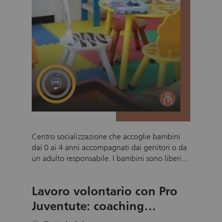
social
Centro socializzazione che accoglie bambini
dai 0 ai 4 anni accompagnati dai genitori o da
un adulto responsabile. I bambini sono liberi di
giocare e socializzare in un ambiente protetto
e ricco di stimoli, mentre gli adulti possono
Lavoro volontario con Pro
confrontarsi scambiando esperienze e consigli.
Non è necessaria nessuna preiscrizione. La
Juventute: coaching
partecipazione è libera in base alle esigenze
candidature giovani