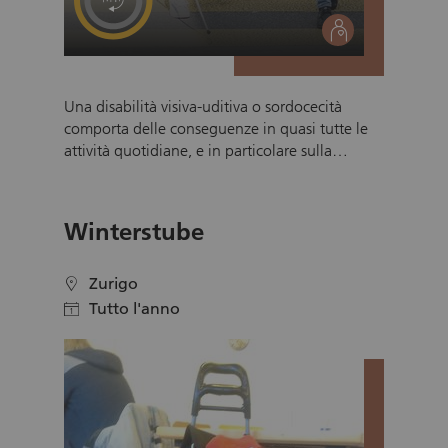
social
Una disabilità visiva-uditiva o sordocecità
comporta delle conseguenze in quasi tutte le
attività quotidiane, e in particolare sulla
comunicazione, la mobilità e l'accesso alle
informazioni. Per consentire alle persone che
soffrono di tale disabilità un maggior controllo
Winterstube
e opportunità nella propria vita c'è bisogno di
volontari. I volontari dell’UCBC accompagnano
e sostengono gli individui con disabilità visivo-
Zurigo
location
uditiva o sordocecità nelle attività quotidiane.
Tutto l'anno
calendar
Li assistono su percorsi difficili o impossibili da
affrontare da soli. Descrivono quello che
vedono e sentono, facilitando in tal modo
l'accesso alle informazioni. L'obiettivo è
sempre favorire l'indipendenza e la
partecipazione sociale di individui con