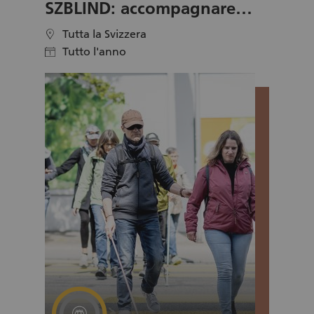
precedenti la situazione di emergenza si è
SZBLIND: accompagnare
acutizzata e di conseguenza l'offerta è stata
persone con disabilità
costantemente ampliata. Recentemente
Tutta la Svizzera
location
uditiva-visiva
l'associazione ha aperto un locale nel quartiere
Tutto l'anno
calendar
per offrire consulenze e corsi di tedesco e di
cucito, sempre nel rispetto delle misure di
protezione. Per il lavoro nelle strade e nel
locale sono ora necessari dei volontari.