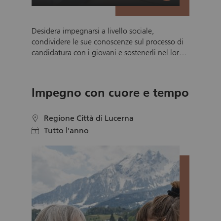
Desidera impegnarsi a livello sociale,
condividere le sue conoscenze sul processo di
candidatura con i giovani e sostenerli nel loro
percorso verso un apprendistato? Con il
training di candidatura di Pro Juventute,
attraverso un impegno volontario, offre ai
Impegno con cuore e tempo
giovani l’opportunità di prepararsi al meglio
per un colloquio di lavoro.
Regione Città di Lucerna
location
Tutto l'anno
calendar