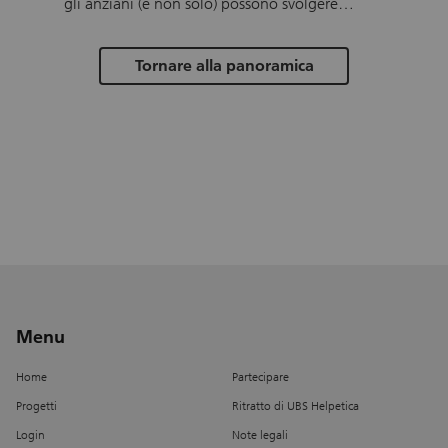
gli anziani (e non solo) possono svolgere
attività fisica specifica e supervisionata in un
ambiente adatto e curato. Gli aspetti su cui il
Tornare alla panoramica
centro del movimento si focalizza sono
principalmente : il rafforzamento muscolare, il
miglioramento dell'equilibrio, della capacità
cardio vascolare e della mobilità, con
l'aggiunta di un implemento dell'nterazione
cognitivo motoria, molto utile nella
prevenzione delle cadute.
Menu
Home
Partecipare
Progetti
Ritratto di UBS Helpetica
Login
Note legali