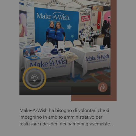
contribuiscono attivamente a un impegno
sociale e culturale che rafforza l’educazione, la
sostenibilità e il senso di comunità. Durante i
mesi estivi si cercano urgentemente ulteriori
volontari. L’organizzazione dipende in modo
fondamentale da questo impegno della
popolazione per poter continuare a portare
avanti con successo il progetto.
social
Make-A-Wish ha bisogno di volontari che si
impegnino in ambito amministrativo per
realizzare i desideri dei bambini gravemente
malati. Contribuite a trasformare in modo