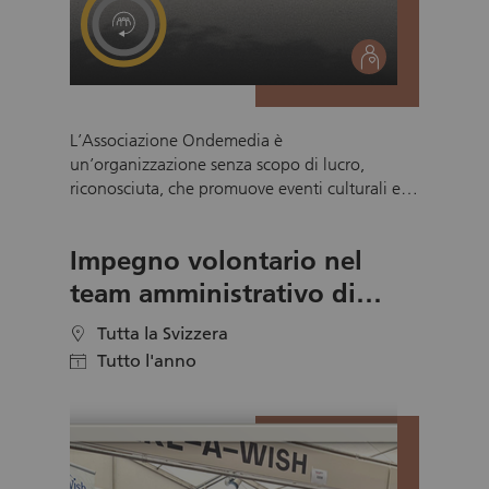
social
L’Associazione Ondemedia è
un’organizzazione senza scopo di lucro,
riconosciuta, che promuove eventi culturali e
inclusivi. Da oltre 20 anni si impegna a
raccogliere libri usati, a recuperarli e a
Impegno volontario nel
rimetterli in circolazione a prezzi accessibili. Un
elemento centrale è il Mercalibro mensile, un
team amministrativo di
mercatino del libro usato in cui i libri salvati
Make-A-Wish
ricevono una seconda vita, favorendo al tempo
Tutta la Svizzera
location
stesso la partecipazione culturale. L’obiettivo è
Tutto l'anno
calendar
garantire un accesso sostenibile alla lettura e
creare occasioni di incontro sociale. Durante il
Mercalibro, i volontari supportano l’intero
svolgimento del mercato, dalla preparazione
allo smontaggio. In questo modo