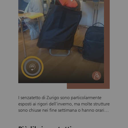
disabilità visive e uditive. I volontari
riceveranno tutte le informazioni, la
formazione e il supporto necessario.
social
I senzatetto di Zurigo sono particolarmente
esposti ai rigori dell’inverno, ma molte strutture
sono chiuse nei fine settimana o hanno orari di
apertura ridotti. Ciò rende ancora più
necessario aprire la Winterstube nei fine