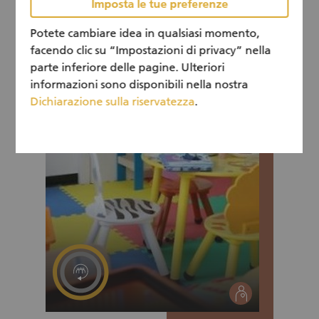
vengono accuratamente selezionati,
Imposta le tue preferenze
Tutto l'anno
calendar
confezionati e distribuiti a persone in difficoltà
Potete cambiare idea in qualsiasi momento,
dai nostri volontari. Tutti i prodotti non più
idonei al consumo umano ma che sono ancora
facendo clic su “Impostazioni di privacy” nella
utilizzabili vengono consegnati in modo
parte inferiore delle pagine. Ulteriori
responsabile ad aziende agricole o a coloro
informazioni sono disponibili nella nostra
che li utilizzano per animali domestici.
Dichiarazione sulla riservatezza
.
social