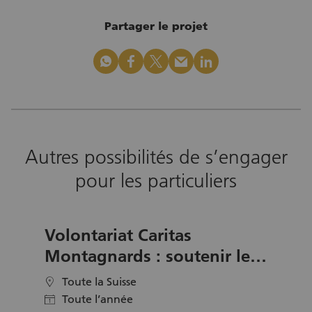
Partager le projet
whatsapp
facebook
x_logo
mail
linkedin
Autres possibilités de s’engager
pour les particuliers
Volontariat Caritas
Montagnards : soutenir les
paysans de montagne
Toute la Suisse
location
Toute l’année
calendar