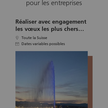
pour les entreprises
développer personnellement et de créer des
souvenirs durables.
Réaliser avec engagement
les vœux les plus chers
d’enfants gravement
Toute la Suisse
location
malades
Dates variables possibles
calendar