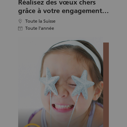
Réalisez des vœux chers
domicile. Cet accompagnement peut
également contenir les activités suivantes:
grâce à votre engagement
promenade, aller faire les courses ou se rendre
en tant que Wishmaker
à la poste ensemble etc.
Toute la Suisse
location
Toute l’année
calendar