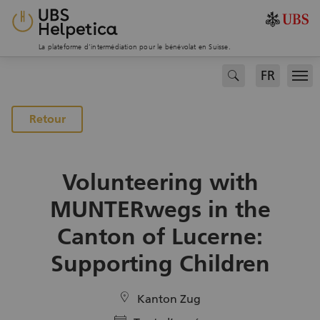
La plateforme d’intermédiation pour le bénévolat en Suisse.
FR
search
Men
Retour
Volunteering with
MUNTERwegs in the
Canton of Lucerne:
Supporting Children
location
Kanton Zug