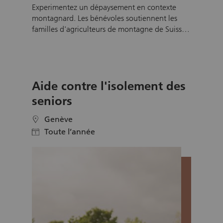
Experimentez un dépaysement en contexte
montagnard. Les bénévoles soutiennent les
familles d'agriculteurs de montagne de Suisse
pendant les pics de travail astreignants de l'été
ainsi que lors de situation d'urgence (accident,
maladie, grossesse etc.). Ils/elles aident pour la
fenaison, les travaux d'agriculture, les soins aux
Aide contre l'isolement des
animaux, le ménage, la garde d'enfants, etc.,
ceci en échange du gîte et le couvert.
seniors
Genève
location
Toute l’année
calendar