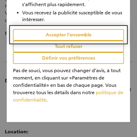
s'affichent plus rapidement.
migrant backgrounds and vulnerable Swiss families.
Vous recevez la publicité susceptible de vous
Volunteers receive support in regular group events and
intéresser.
coaching sessions.
Personne à l’origine de l’idée: Fabienne, Zürich
Accepter l'ensemble
Tout refuser
Définir vos préférences
Pas de souci, vous pouvez changer d’avis, à tout
moment, en cliquant sur «Paramètres de
Duration:
confidentialité» en bas de chaque page. Vous
The assignment takes place twice yearly from spring
trouverez tous les détails dans notre
politique de
and fall
confidentialité
.
2–3 hours every two weeks or twice monthly
You will meet with your mentee regularly for at
least eight months
Location: