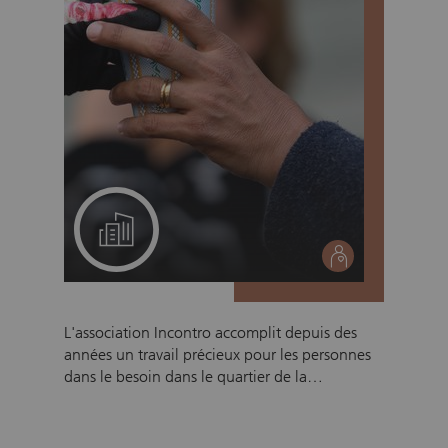
Un projet pour votre équipe
social
L'association Incontro accomplit depuis des
années un travail précieux pour les personnes
dans le besoin dans le quartier de la
Langstrasse à Zurich. Chaque soir, jusqu'à 400
repas sont distribués, et les besoins ne cessent
de croître. L'association est active 365 jours par