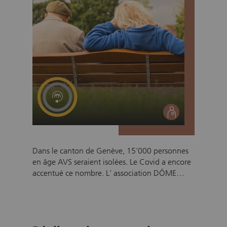
social
Dans le canton de Genève, 15'000 personnes
en âge AVS seraient isolées. Le Covid a encore
accentué ce nombre. L' association DÔME
SENIORS propose gratuitement un service
d'aide contre l'isolement (ACI). Afin de créer
un contact humain, le collaborateur bénévole
recontre chaque semaine un senior isolé à