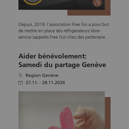
social
Depuis, 2019, l'association Free Go a pour but
de mettre en place des réfrigérateurs libre-
service (appelés Free Go) chez des partenaires
afin d'aider les personnes dans le besoin tout
en contribuant à la diminution du gaspillage.
Aider bénévolement:
L'association a évolué mais manque
cruellement de bénévoles sérieux. L'objectif est
Samedi du partage Genève
de trouver des bénévoles dans les régions où se
trouvent les Free Go afin de contribuer à la
Region Genève
location
lutte contre le gaspillage alimentaire et de faire
27.11. - 28.11.2026
calendar
fonctionner notre action sociale.