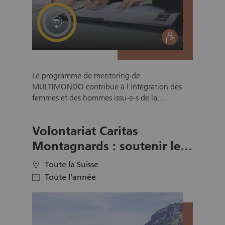
social
Le programme de mentoring de
MULTIMONDO contribue à l'intégration des
femmes et des hommes issu-e-s de la
migration. Grâce à une consultation et un
accompagnement ciblés, professionnels et
Volontariat Caritas
complets, le mentoring améliore
l'employabilité des personnes concernées et
Montagnards : soutenir les
leur permet de faire usage de leurs ressources
paysans de montagne
sur le marché du travail. Accompagnez les
Toute la Suisse
location
personnes issues de la migration dans leur
Toute l’année
calendar
recherche d'emploi, partagez votre expérience
et développez ensemble des solutions
concrètes.