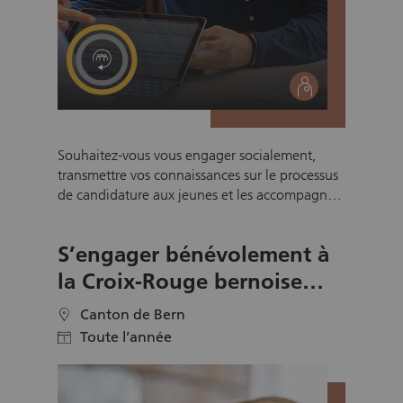
social
Souhaitez-vous vous engager socialement,
transmettre vos connaissances sur le processus
de candidature aux jeunes et les accompagner
sur leur propre chemin vers une place
d’apprentissage? Avec le coaching de
S’engager bénévolement à
candidature de Pro Juventute, vous offrez aux
jeunes, par votre engagement bénévole, une
la Croix‑Rouge bernoise
opportunité de se préparer de manière
pour les seniors
optimale à un entretien d’embauche.
Canton de Bern
location
Toute l’année
calendar