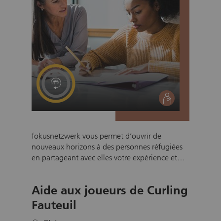
social
fokusnetzwerk vous permet d’ouvrir de
nouveaux horizons à des personnes réfugiées
en partageant avec elles votre expérience et
vos connaissances pour les aider à trouver une
place dans la société et mener une vie
Aide aux joueurs de Curling
épanouie en Suisse. Vous pouvez parler
allemand autour d’un café ou lors d’une
Fauteuil
promenade, vous adonner au même hobby ou