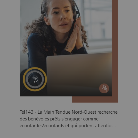
remplis de produits de première nécessité.
social
Tél143 - La Main Tendue Nord-Ouest recherche
des bénévoles prêts s'engager comme
écoutantes/écoutants et qui portent attention
au sort des autres. En tant que bénévole à La