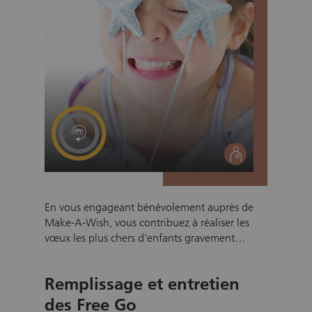
social
En vous engageant bénévolement auprès de
Make-A-Wish, vous contribuez à réaliser les
vœux les plus chers d’enfants gravement
malades, leur apportant ainsi espoir et joie de
vivre. Vous accompagnez les enfants et leurs
Remplissage et entretien
familles dans la réalisation de leur souhait,
faites partie d’une équipe engagée et
des Free Go