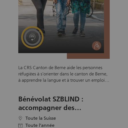
publique. Aidez-nous à aider les autres!
social
La CRS Canton de Berne aide les personnes
réfugiées à s’orienter dans le canton de Berne,
à apprendre la langue et à trouver un emploi.
C’est seulement grâce à l’engagement
bénévole de nombreux et nombreuses
Bénévolat SZBLIND :
bénévoles que la CRS peut accomplir ses
multiples fonctions. En vous engageant à votre
accompagner des
tour, vous aidez les réfugié-e-s du canton de
personnes avec une
Berne à trouver leur place dans la société. Nous
Toute la Suisse
location
déficience audio-visuelle
nous réjouissons de votre soutien!
Toute l’année
calendar