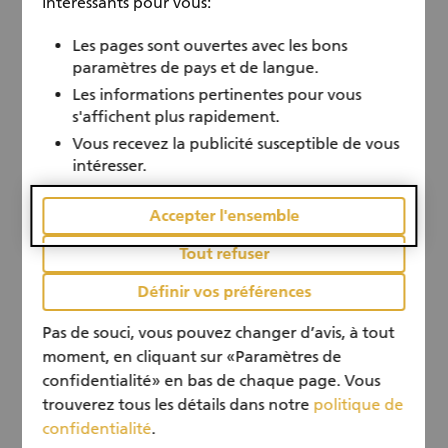
intéressants pour vous:
renforcer son employabilité et faciliter son
Toute l’année
calendar
retour à l’emploi durable. Engagez-vous dès
Les pages sont ouvertes avec les bons
maintenant dans le mentorat, le volontariat et
paramètres de pays et de langue.
le soutien à l’emploi des seniors en Suisse.
Les informations pertinentes pour vous
s'affichent plus rapidement.
Vous recevez la publicité susceptible de vous
intéresser.
Accepter l'ensemble
Tout refuser
Définir vos préférences
Pas de souci, vous pouvez changer d’avis, à tout
moment, en cliquant sur «Paramètres de
confidentialité» en bas de chaque page. Vous
trouverez tous les détails dans notre
politique de
social
confidentialité
.