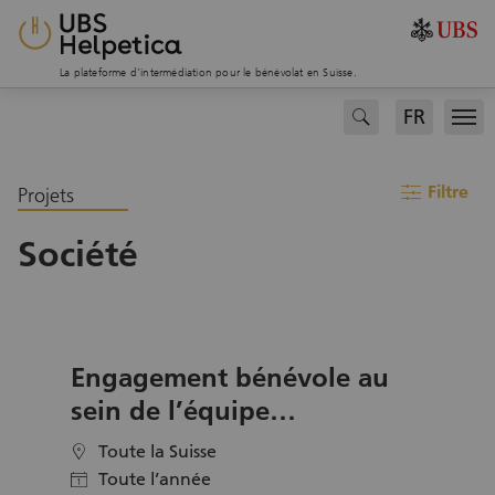
La plateforme d’intermédiation pour le bénévolat en Suisse.
FR
search
Men
filter
Filtre
Projets
Société
Engagement bénévole au
sein de l’équipe
administrative de Make-A-
Toute la Suisse
location
Wish
Toute l’année
calendar