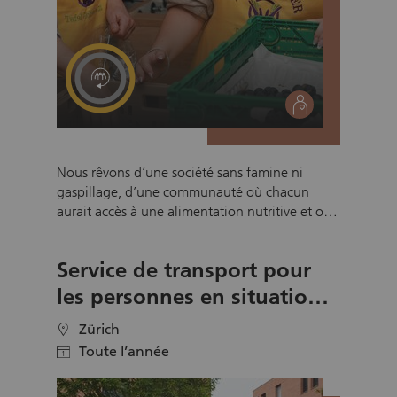
social
Nous rêvons d’une société sans famine ni
gaspillage, d’une communauté où chacun
aurait accès à une alimentation nutritive et où
les ressources excédentaires seraient utilisées
de manière responsable. ThanksGiver Suisse
Service de transport pour
reçoit régulièrement des dons alimentaires de
la part de détaillants, de producteurs et de
les personnes en situation
partenaires commerciaux. Ces produits, qui
de handicap
incluent des aliments frais, du pain, des
Zürich
location
produits laitiers, des denrées non périssables
Toute l’année
calendar
ainsi que des articles de première nécessité
comme les produits d’hygiène, sont