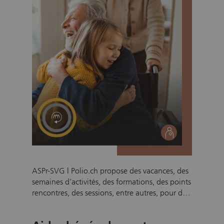
social
ASPr-SVG | Polio.ch propose des vacances, des
semaines d’activités, des formations, des points
rencontres, des sessions, entre autres, pour des
personnes handicapées. Souhaitez-vous
prendre part, avec d’autres bénévoles, à des