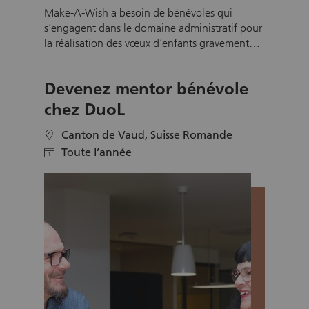
Make-A-Wish a besoin de bénévoles qui
s’engagent dans le domaine administratif pour
la réalisation des vœux d’enfants gravement
malades. Contribuez en coulisses à transformer
durablement la vie des enfants et des familles
Devenez mentor bénévole
concernés en leur apportant espoir et force
pour l’avenir. Grâce à votre engagement, les
chez DuoL
Wish Makers peuvent rendre visite à des
enfants confrontés à de graves problèmes de
Canton de Vaud, Suisse Romande
location
santé et réaliser leurs rêves.
Toute l’année
calendar