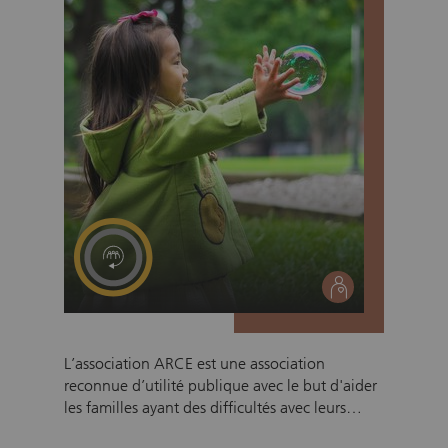
développer personnellement et de créer des
souvenirs durables.
social
L’association ARCE est une association
reconnue d’utilité publique avec le but d'aider
les familles ayant des difficultés avec leurs
moyens de garde d’enfants. Cela concerne