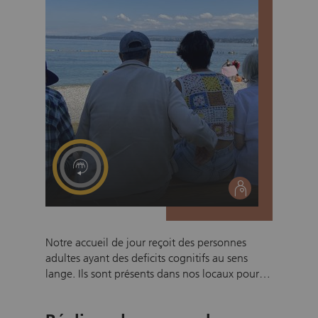
de piste au Vélodrome de Genève avec les
membres les plus assidus.
social
Notre accueil de jour reçoit des personnes
adultes ayant des deficits cognitifs au sens
lange. Ils sont présents dans nos locaux pour
l'ensemble de la journée, y compris pour le
diner. Nour cherchons des bénévoles