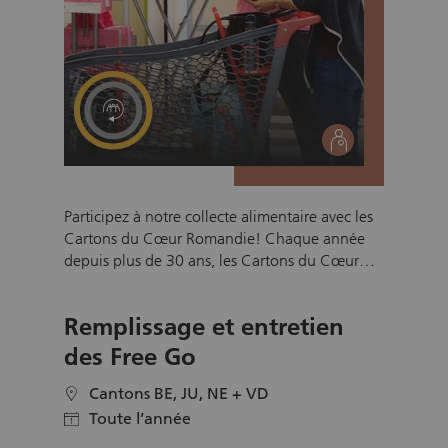
social
Participez à notre collecte alimentaire avec les
Cartons du Cœur Romandie! Chaque année
depuis plus de 30 ans, les Cartons du Cœur
Romandie organisent plusieurs collectes
alimentaires pour aider les personnes en
Remplissage et entretien
situation de précarité. Les denrées collectées
sont ensuite redistribuées aux bénéficiaires via
des Free Go
nos 34 antennes en Suisse romande. Vous
souhaitez contribuer à la réussite de notre
Cantons BE, JU, NE + VD
location
prochaine collecte? Dans l’une de nos
Toute l’année
calendar
enseignes partenaires, vous accueillerez et