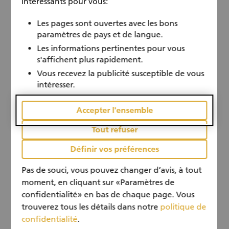
intéressants pour vous:
des difficultés spécifiques comme l'isolement
Toute l’année
calendar
ou le manque de réseau, visant à faciliter leur
Les pages sont ouvertes avec les bons
intégration et pratiquer le français dans un
paramètres de pays et de langue.
cadre bienveillant. Au-delà de l’aide concrète,
ces rencontres permettent de tisser des liens
Les informations pertinentes pour vous
sociaux précieux, favorisant l’échange
s'affichent plus rapidement.
interculturel et offrant ainsi au bénéficiaire une
Vous recevez la publicité susceptible de vous
qualité de présence et d'écoute.
intéresser.
Accepter l'ensemble
Tout refuser
Définir vos préférences
Pas de souci, vous pouvez changer d’avis, à tout
moment, en cliquant sur «Paramètres de
confidentialité» en bas de chaque page. Vous
trouverez tous les détails dans notre
politique de
social
confidentialité
.