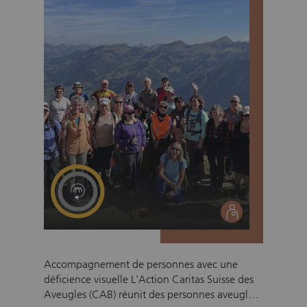
personnes en situation de précarité. Les
denrées alimentaires qui ne sont plus propres à
la consommation humaine, mais qui restent
utilisables, sont transmises de manière
responsable aux fermes ou destinées à
l’alimentation des animaux de compagnie.
social
Accompagnement de personnes avec une
déficience visuelle L’Action Caritas Suisse des
Aveugles (CAB) réunit des personnes aveugles