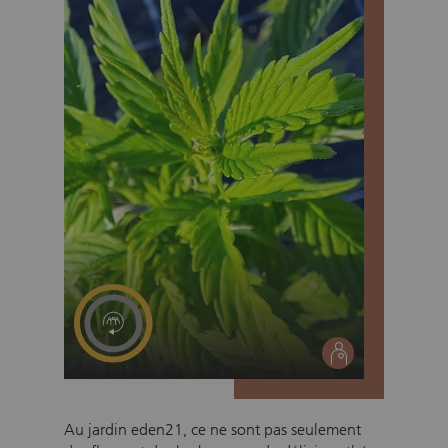
social
Au jardin eden21, ce ne sont pas seulement