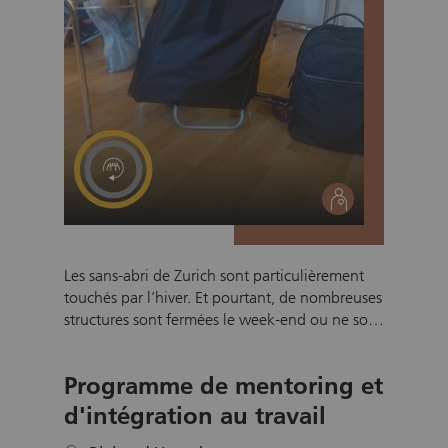
votre engagement bénévole.
social
Les sans-abri de Zurich sont particulièrement
touchés par l’hiver. Et pourtant, de nombreuses
structures sont fermées le week-end ou ne sont
ouvertes que quelques heures. C’est pourquoi
il est d’autant plus important que le foyer
Programme de mentoring et
d’hiver reste ouvert le week-end afin d’offrir un
refuge contre le froid. Les personnes dans le
d'intégration au travail
besoin profitent d’une petite pause pour