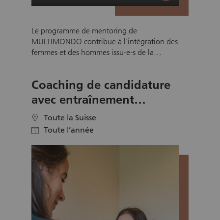
Le programme de mentoring de
MULTIMONDO contribue à l'intégration des
femmes et des hommes issu-e-s de la
migration. Grâce à une consultation et un
accompagnement ciblés, professionnels et
Coaching de candidature
complets, le mentoring améliore
l'employabilité des personnes concernées et
avec entraînement
leur permet de faire usage de leurs ressources
téléphonique – bénévolat
sur le marché du travail. Accompagnez les
Toute la Suisse
location
Pro Juventute
personnes issues de la migration dans leur
Toute l’année
calendar
recherche d'emploi, partagez votre expérience
et développez ensemble des solutions
concrètes.