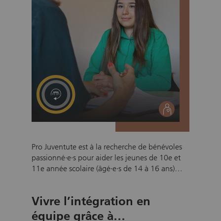
social
Pro Juventute est à la recherche de bénévoles
passionné·e·s pour aider les jeunes de 10e et
11e année scolaire (âgé·e·s de 14 à 16 ans)
dans leurs premiers pas vers une place
d'apprentissage. Notre programme Téléphoner
Vivre l’intégration en
à une entreprise permet aux jeunes de se
confronter à la réalité des démarches liées à la
équipe grâce à