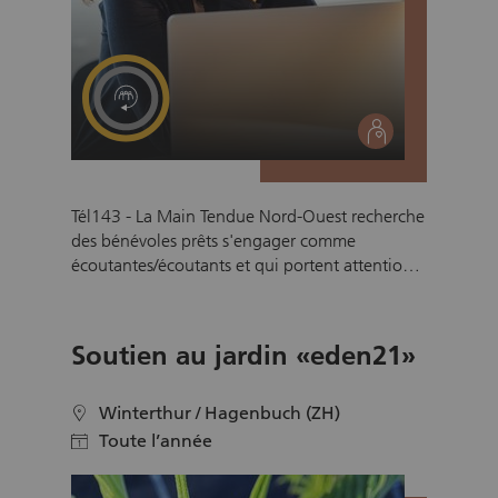
social
Tél143 - La Main Tendue Nord-Ouest recherche
des bénévoles prêts s'engager comme
écoutantes/écoutants et qui portent attention
au sort des autres. En tant que bénévole à La
Main Tendue, vous êtes régulièrement à
l'écoute des autres personnes, vous avez une
Soutien au jardin «eden21»
oreille ouverte pour eux et êtes attentifs à leurs
préoccupations. Pour cela, vous bénéficiez de 8
mois de formation et de formation continue.
Winterthur / Hagenbuch (ZH)
location
Toute l’année
calendar