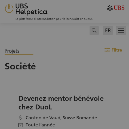
La plateforme d’intermédiation pour le bénévolat en Suisse.
FR
search
Men
filter
Filtre
Projets
Société
Devenez mentor bénévole
chez DuoL
Canton de Vaud, Suisse Romande
location
Toute l’année
calendar