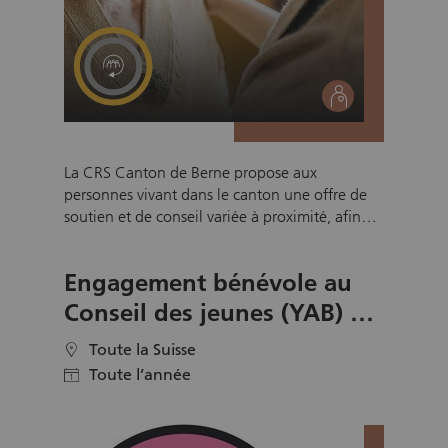
social
La CRS Canton de Berne propose aux
personnes vivant dans le canton une offre de
soutien et de conseil variée à proximité, afin
qu’elles puissent mener une vie aussi
autonome et saine que possible chez elles. En
Engagement bénévole au
vous engageant en tant que bénévole, vous
offrez de la liberté de mouvement (Service des
Conseil des jeunes (YAB) de
transports Croix-Rouge), du temps pour se
Pro Juventute
ressourcer (Soutien aux proches aidant-e-s), de
Toute la Suisse
location
la joie de vivre (Service de visite et
Toute l’année
calendar
d’accompagnement) ou de la sécurité (Alarme
Croix-Rouge). Vous pouvez également
accompagner les personnes en fin de vie pour