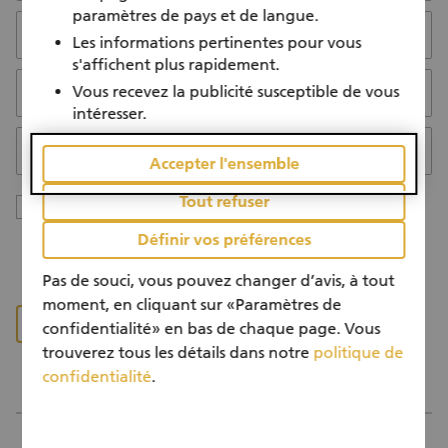
paramètres de pays et de langue.
Adresse e-mail
Les informations pertinentes pour vous
s'affichent plus rapidement.
Vous recevez la publicité susceptible de vous
Confirmer l’adresse e-mail
intéresser.
Domicile
Sélectionné:
Suisse
Accepter l'ensemble
Tout refuser
Je confirme que j'ai 16 ans ou plus.
Définir vos préférences
Pas de souci, vous pouvez changer d’avis, à tout
moment, en cliquant sur «Paramètres de
confidentialité» en bas de chaque page. Vous
trouverez tous les détails dans notre
politique de
confidentialité
.