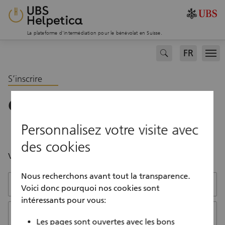
La plateforme d’intermédiation pour le bénévolat en Suisse.
FR
search
Men
S’inscrire
C’est très rapide
Personnalisez votre visite avec
des cookies
Vous n’avez pas encore de compte?
Nous recherchons avant tout la transparence.
Prénom
Voici donc pourquoi nos cookies sont
intéressants pour vous:
Nom
Les pages sont ouvertes avec les bons