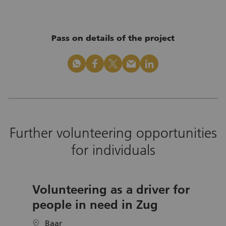
Pass on details of the project
whatsapp
facebook
x_logo
mail
linkedin
Further volunteering opportunities
for individuals
Volunteering as a driver for
people in need in Zug
Baar
location