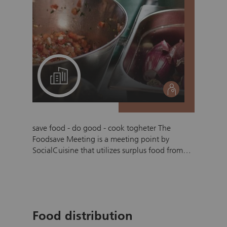
A project for your team
social
save food - do good - cook togheter The
Foodsave Meeting is a meeting point by
SocialCuisine that utilizes surplus food from
the foodsavemarket. At the market, fruits and
vegetables that would otherwise be discarded
by wholesalers are offered. The goal is to
minimize food waste while simultaneously
supporting socially disadvantaged people. In a
Food distribution
half-day team effort, we prepare at least 100