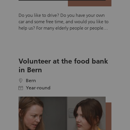
Do you like to drive? Do you have your own
car and some free time, and would you like to
help us? For many elderly people or people
who are recovering from a serious illness or
accident, traveling to the doctor is difficult.
This is where the Red Cross Zug transport
service can help. Red Cross volunteers use their
Volunteer at the food bank
own car to take passengers from their home to
a doctor's, hospital or therapy appointment
in Bern
and back home again.
Bern
location
Year-round
calendar