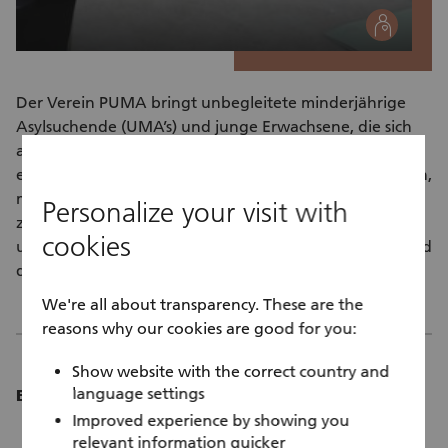
social
Der Verein PUMA bringt unbegleitete minderjährige
Asylsuchende (UMA’s) und junge Erwachsene, die sich
alleine, ohne Eltern oder sonstige vertraute
erwachsenen Bezugspersonen in der Schweiz aufhalten,
mit erwachsenen in der Schweiz lebenden Menschen
Personalize your visit with
zusammen. Ziel ist es den jungen Flüchtlingen eine
cookies
umfassende und konkrete Unterstützung zu bieten und
damit eine bestmögliche Integration zu fördern.
We're all about transparency. These are the
reasons why our cookies are good for you:
Show website with the correct country and
language settings
Einsatzdauer:
Improved experience by showing you
Pro Woche ca. einen halben Tag.
relevant information quicker