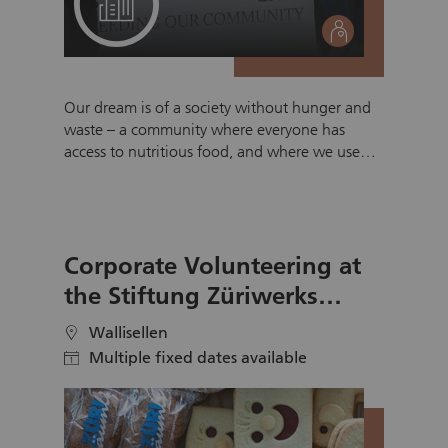
social
Our dream is of a society without hunger and
waste – a community where everyone has
access to nutritious food, and where we use
surplus resources responsibly. ThanksGiver
Schweiz regularly receives food donations from
retailers, producers and partner companies.
These products, which include fresh food,
Corporate Volunteering at
bread, dairy products, non-perishable goods
and everyday items such as personal hygiene
the Stiftung Züriwerks
products, are carefully sorted and packaged by
Christmas Bakery
our volunteers and distributed to people in
Wallisellen
location
difficult circumstances. Food that is no longer
Multiple fixed dates available
calendar
suitable for human consumption but still
usable is responsibly donated to farms or for
use as pet food.