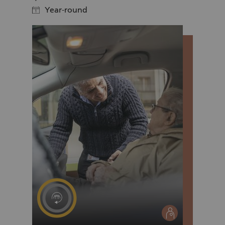
Year-round
calendar
social