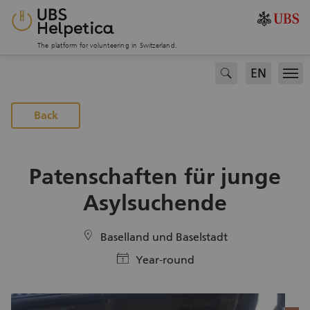
The platform for volunteering in Switzerland.
EN
search
Men
Back
Patenschaften für junge
Asylsuchende
location
Baselland und Baselstadt
calendar
Year-round