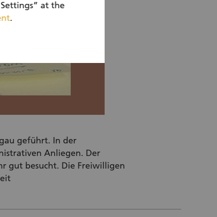
Settings” at the
ent
.
gau geführt. In der
istrativen Anliegen. Der
hr gut besucht. Die Freiwilligen
eit