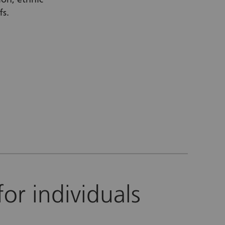
fs.
nal link)
or individuals