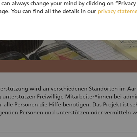
 can always change your mind by clicking on “Privacy 
ge. You can find all the details in our
privacy statem
terstützung wird an verschiedenen Standorten im Aar
unterstützen Freiwillige Mitarbeiter*innen bei admin
r alle Personen die Hilfe benötigen. Das Projekt ist se
agenden Personen und unterstützen oder vermitteln w