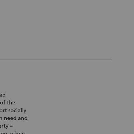
aid
of the
rt socially
in need and
rty –
ion, ethnic