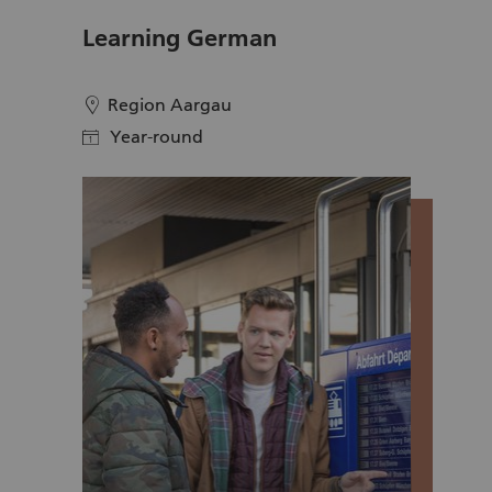
Learning German
Region Aargau
location
Year-round
calendar