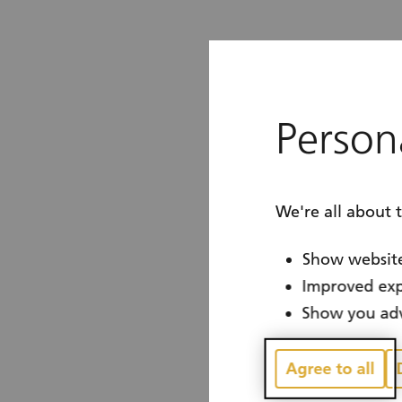
Persona
We're all about 
Show website
Improved exp
Show you adv
Agree to all