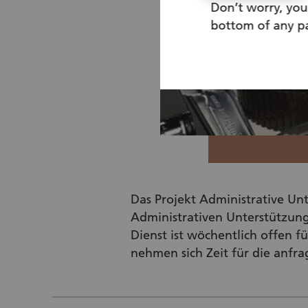
Don’t worry, you
bottom of any pa
Das Projekt Administrative Un
Administrativen Unterstützung 
Dienst ist wöchentlich offen fü
nehmen sich Zeit für die anfr