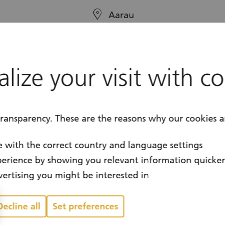
location
Aarau
calendar
Year-round
lize your visit with c
transparency. These are the reasons why our cookies a
 with the correct country and language settings
erience by showing you relevant information quicke
ertising you might be interested in
Decline all
Set preferences