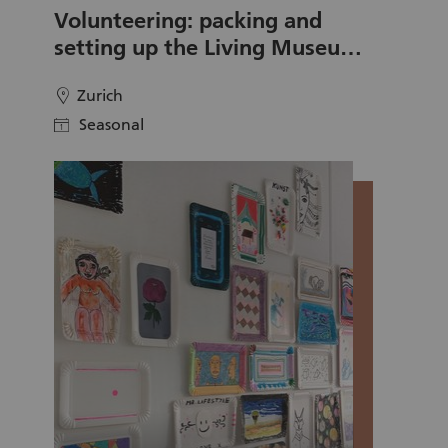
Volunteering: packing and
setting up the Living Museum
Zurich
Zurich
location
Seasonal
calendar