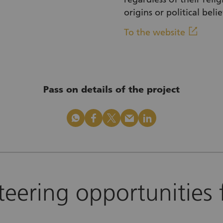
origins or political belie
(Exter
linkout
To the website
Pass on details of the project
whatsapp
facebook
x_logo
mail
linkedin
teering opportunities f