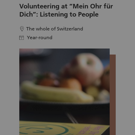
Volunteering at “Mein Ohr für
Dich”: Listening to People
The whole of Switzerland
location
Year-round
calendar