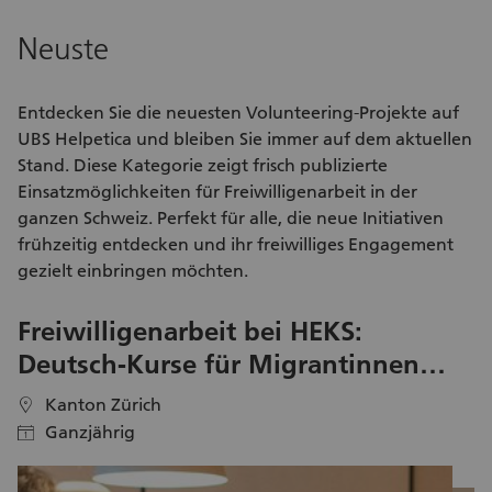
Restaurant die Möglichkeit dazu.
au
ka
Neuste
Entdecken Sie die neuesten
Volunteering-Projekte
auf
UBS Helpetica und bleiben Sie immer auf dem aktuellen
Stand. Diese Kategorie zeigt frisch publizierte
Einsatzmöglichkeiten für Freiwilligenarbeit
in der
ganzen Schweiz. Perfekt für alle, die neue Initiativen
frühzeitig entdecken und ihr
freiwilliges Engagement
gezielt einbringen möchten.
Freiwilligenarbeit bei HEKS:
F
Deutsch-Kurse für Migrantinnen
G
und Migranten leiten
v
Kanton Zürich
location
location
Ganzjährig
calendar
calendar