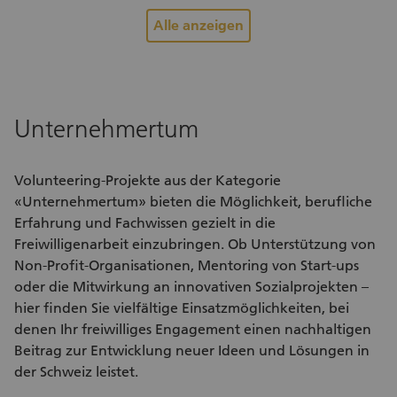
Im Ökoheu werden die Felder meist zusätzlich noch
er
Alle anzeigen
vorgelaufen. Helfen Sie mit, Rehkitzen das Leben zu retten.
Bi
bedro
Ne
Sc
Es
Unternehmertum
Pf
zu
Bruts
Volunteering-Projekte
aus der Kategorie
na
«Unternehmertum» bieten die Möglichkeit, berufliche
Pr
Erfahrung und Fachwissen gezielt in die
be
Freiwilligenarbeit
einzubringen. Ob Unterstützung von
ge
Non-Profit-Organisationen, Mentoring von Start-ups
ko
oder die Mitwirkung an innovativen Sozialprojekten –
Versc
hier finden Sie vielfältige
Einsatzmöglichkeiten
, bei
re
ih
denen Ihr
freiwilliges Engagement
einen nachhaltigen
wer
Beitrag zur Entwicklung neuer Ideen und Lösungen in
au
der Schweiz leistet.