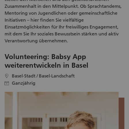
Te
Zusammenhalt in den Mittelpunkt. Ob Sprachtandems,
Mentoring von Jugendlichen oder gemeinschaftliche
Initiativen – hier finden Sie vielfältige
Einsatzmöglichkeiten
für Ihr
freiwilliges Engagement
,
mit dem Sie Ihr soziales Bewusstsein stärken und aktiv
Verantwortung übernehmen.
Volunteering: Babsy App
V
weiterentwickeln in Basel
f
Basel-Stadt / Basel-Landschaft
location
location
Ganzjährig
calendar
calendar