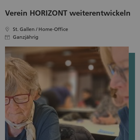
Verein HORIZONT weiterentwickeln
P
St. Gallen / Home-Office
location
location
Ganzjährig
calendar
calendar