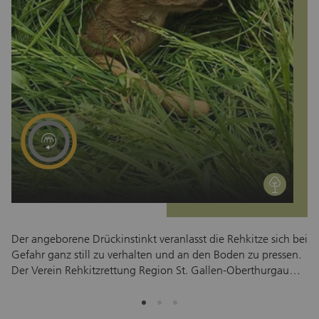
P
environment
Der angeborene Drückinstinkt veranlasst die Rehkitze sich bei
Im
Gefahr ganz still zu verhalten und an den Boden zu pressen.
ei
Der Verein Rehkitzrettung Region St. Gallen-Oberthurgau
Le
sucht im Frühjahr die Wiesen ab, um Rehkitze vor dem
er
vermäht werden zu retten. Die Felder werden mit Drohnen
Kl
abgeflogen und durch die Helfenden geortet und gesichert.
Pf