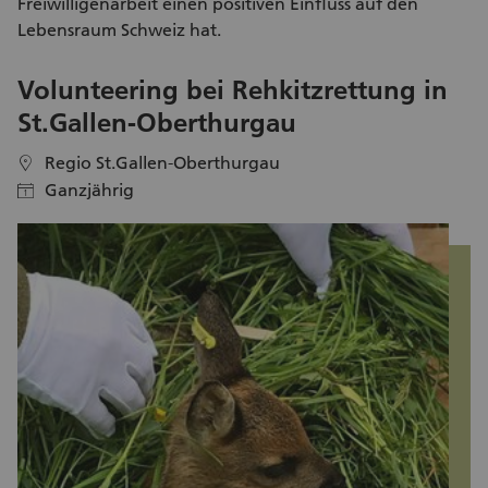
Freiwilligenarbeit
einen positiven Einfluss auf den
Lebensraum Schweiz hat.
Volunteering bei Rehkitzrettung in
N
St.Gallen-Oberthurgau
Regio St.Gallen-Oberthurgau
location
location
Ganzjährig
calendar
calendar