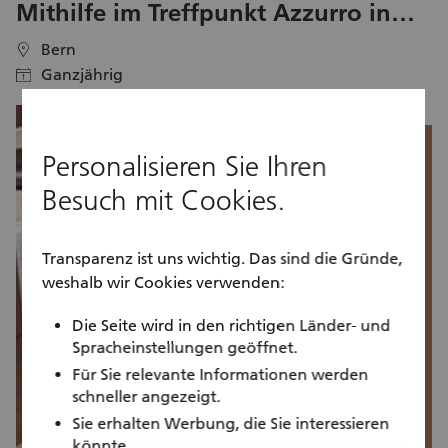
Mithilfe im Treffpunkt Azzurro in
Bern
Bern
location
location
Ganzjährig
calendar
calendar
Personalisieren Sie Ihren
Besuch mit Cookies.
Transparenz ist uns wichtig. Das sind die Gründe,
weshalb wir Cookies verwenden:
Die Seite wird in den richtigen Länder- und
Spracheinstellungen geöffnet.
Für Sie relevante Informationen werden
schneller angezeigt.
Sie erhalten Werbung, die Sie interessieren
könnte.