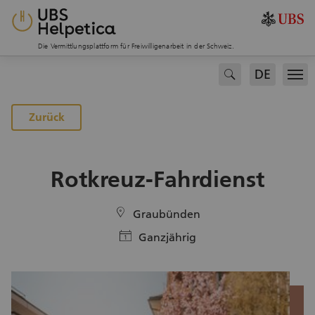
Die Vermittlungsplattform für Freiwilligenarbeit in der Schweiz.
DE
search
Men
Zurück
Rotkreuz-Fahrdienst
location
Graubünden
calendar
Ganzjährig