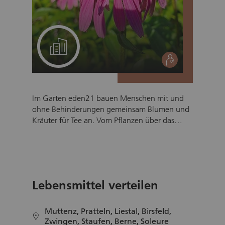
Ein Projekt für Ihr Team
social
Im Garten eden21 bauen Menschen mit und
ohne Behinderungen gemeinsam Blumen und
Kräuter für Tee an. Vom Pflanzen über das
Trocknen bis hin zum Verpacken und Verkauf
entsteht so ein Produkt, das einzigartigen
Genuss bietet und zugleich zeigt: Vielfalt
bereichert uns alle und macht unsere
Gesellschaft stärker. Das Projekt baut
Lebensmittel verteilen
Berührungsängste ab, macht individuelle
Talente sichtbar und beweist, dass
Zusammenarbeit auf Augenhöhe für alle
Muttenz, Pratteln, Liestal, Birsfeld,
location
bereichernd und gewinnbringend ist – in der
Zwingen, Staufen, Berne, Soleure