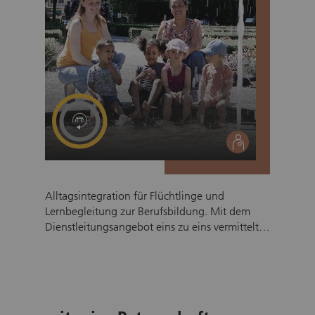
social
Alltagsintegration für Flüchtlinge und
Lernbegleitung zur Berufsbildung. Mit dem
Dienstleitungsangebot eins zu eins vermittelt
das SRK Graubünden zeitlich befristete und
zielgerichtete Einsätze für Freiwillige, welche
geflüchtete Menschen mit Bleiberecht in der
Schweiz punktuell bei ihrer Integration
unterstützen. Unser wichtigstes Ziel ist, den