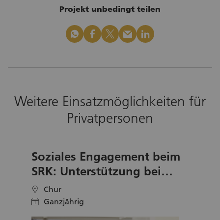
Projekt unbedingt teilen
whatsapp
facebook
x_logo
mail
linkedin
Weitere Einsatzmöglichkeiten für
Privatpersonen
Soziales Engagement beim
SRK: Unterstützung bei
Bewerbungen in Chur
Chur
location
Ganzjährig
calendar