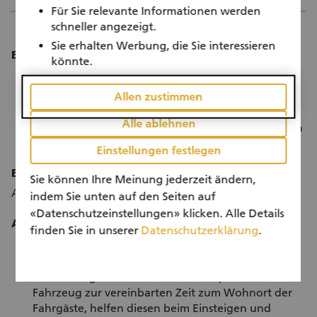
Für Sie relevante Informationen werden
schneller angezeigt.
Sie erhalten Werbung, die Sie interessieren
Einsatzdauer:
könnte.
Sie bestimmen die zeitliche Verfügbarkeit.
Sie werden von den Mitarbeitenden Rotkreuz-
Allen zustimmen
Fahrdienst telefonisch oder per E-Mail angefragt.
Alle ablehnen
Frühzeitige Meldung von Ferien/Abwesenheiten an
die Mitarbeitende Rotkreuz-Fahrdienst gewünscht.
Einstellungen festlegen
Einsatzort:
Sie können Ihre Meinung jederzeit ändern,
Ab Wohnort der Fahrerinnen/Fahrer.
indem Sie unten auf den Seiten auf
«Datenschutzeinstellungen» klicken. Alle Details
Ablauf:
finden Sie in unserer
Datenschutzerklärung
.
Sie bekommen eine Fahrtenanfrage, welche Sie bei
Verfügbarkeit annehmen können.
Danach begeben Sie sich mit Ihrem privaten
Fahrzeug zur vereinbarten Zeit zum Wohnort der
Fahrgäste, helfen diesen beim Einsteigen und