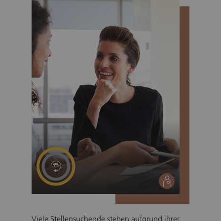
social
Viele Stellensuchende stehen aufgrund ihrer