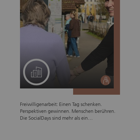
Ein Projekt für Ihr Team
social
Freiwilligenarbeit: Einen Tag schenken.
Perspektiven gewinnen. Menschen berühren.
Die SocialDays sind mehr als ein
Freiwilligeneinsatz. Sie sind eine Gelegenheit,
den gewohnten Arbeitsalltag hinter sich zu
lassen und in eine Welt einzutauchen, in der