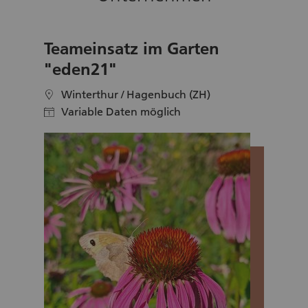
drei und zwölf Jahren. Die Patenschaften
werden von Fachpersonen sorgfältig abgeklärt
und fachlich begleitet.
Teameinsatz im Garten
"eden21"
Winterthur / Hagenbuch (ZH)
location
Variable Daten möglich
calendar