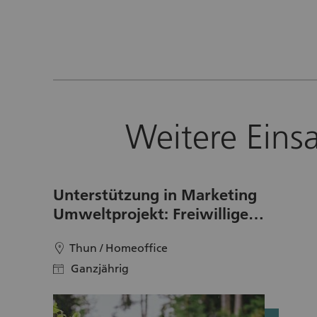
Weitere Eins
Unterstützung in Marketing
Umweltprojekt: Freiwillige
gesucht
Thun / Homeoffice
location
Ganzjährig
calendar