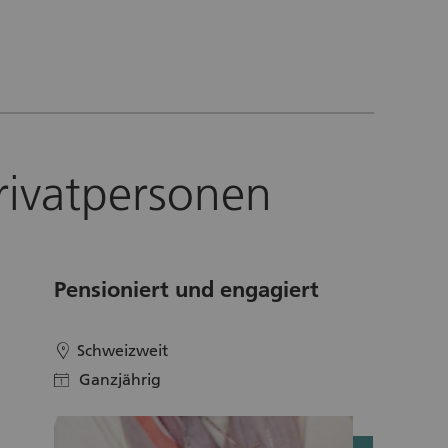
rivatpersonen
Pensioniert und engagiert
Schweizweit
location
Ganzjährig
calendar