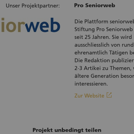
Pro Seniorweb
Unser Projektpartner:
Die Plattform seniorwe
Stiftung Pro Seniorweb 
seit 25 Jahren. Sie wird
ausschliesslich von rund
ehrenamtlich Tätigen b
Die Redaktion publizie
2-3 Artikei zu Themen,
ältere Generation beso
interessieren.
(Externe
linkout
Zur Website
Projekt unbedingt teilen