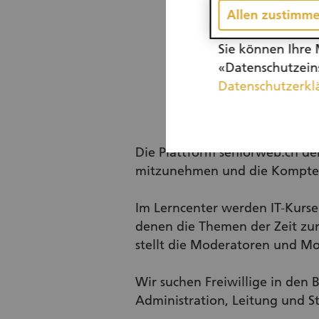
Allen zustimm
Sie können Ihre 
«Datenschutzeins
Datenschutzerkl
Die Plattform seniorweb.ch der
mitzunehmen und die Komptenz
Im Lerncenter werden IT-Kurs
denen die Themen der Zeit zu
stellt die Moderatoren und M
Wir suchen Freiwillige in den
Administration, Leitung und St