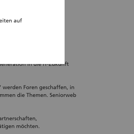
eiten auf
Generation in die IT-Zukunft
 werden Foren geschaffen, in
stimmen die Themen. Seniorweb
artnerschaften,
tätigen möchten.