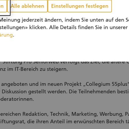
en
Alle ablehnen
Einstellungen festlegen
Meinung jederzeit ändern, indem Sie unten auf den S
tellungen» klicken. Alle Details finden Sie in unserer
ärung
.
 Stiftung Pro Seniorweb verfolgt das Ziel, die ältere 
 im IT-Bereich zu steigern.
e angeboten und im neuen Projekt „Collegium 55plus“
r Diskussion gestellt werden. Die Teilnehmenden be
oderatorinnen.
 Bereichen Redaktion, Technik, Marketing, Werbung, P
iftungsrat, die ihren Anteil im erwünschten Bereich 