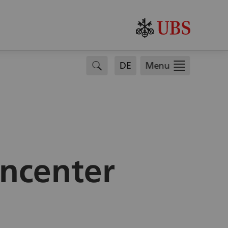
.
search
DE
Menu
rncenter