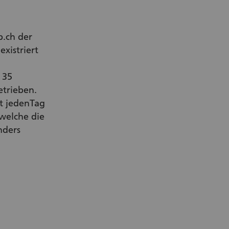
b.ch der
existriert
 35
etrieben.
rt jedenTag
 welche die
nders
r Link)