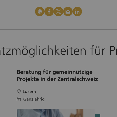
whatsapp
facebook
x_logo
mail
linkedin
atzmöglichkeiten für P
Beratung für gemeinnützige
Projekte in der Zentralschweiz
Luzern
location
Ganzjährig
calendar