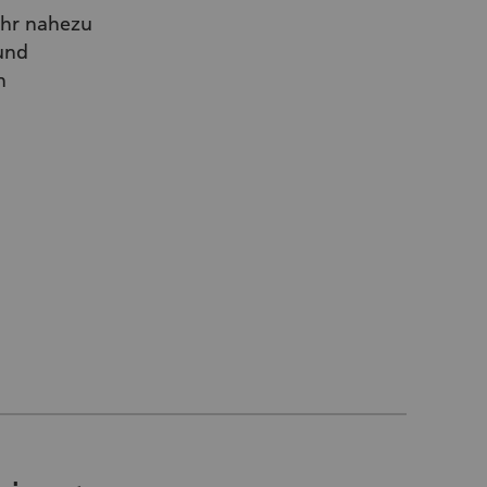
ahr nahezu
und
n
r Link)