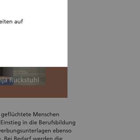
eiten auf
e geflüchtete Menschen
instieg in die Berufsbildung
ewerbungsunterlagen ebenso
. Bei Bedarf werden die