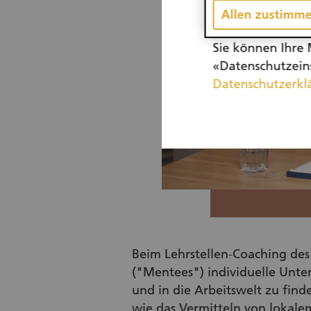
Allen zustimm
Sie können Ihre 
«Datenschutzeins
Datenschutzerkl
Beim Lehrstellen-Coaching de
("Mentees") individuelle Unte
und in die Arbeitswelt zu fi
wie das Vermitteln von lokale