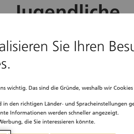
Jugendliche
location
Kanton Aargau
alisieren Sie Ihren Bes
calendar
Ganzjährig
s.
uns wichtig. Das sind die Gründe, weshalb wir Cookie
d in den richtigen Länder- und Spracheinstellungen g
vante Informationen werden schneller angezeigt.
Werbung, die Sie interessieren könnte.