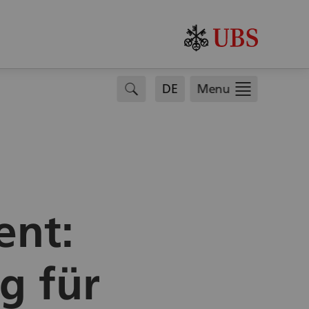
.
search
DE
Menu
ent:
g für