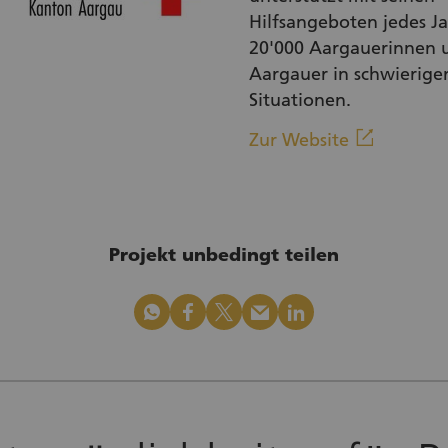
Hilfsangeboten jedes J
20'000 Aargauerinnen 
Aargauer in schwierige
Situationen.
(Externe
linkout
Zur Website
Projekt unbedingt teilen
whatsapp
facebook
x_logo
mail
linkedin