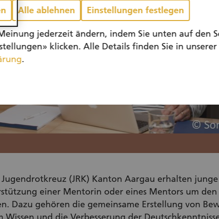
en
Alle ablehnen
Einstellungen festlegen
Meinung jederzeit ändern, indem Sie unten auf den S
tellungen» klicken. Alle Details finden Sie in unserer
ärung
.
s Jugendrotkreuz (JRK) Kanton Aargau erhalten jung
rstützung einer Mentorin oder eines Mentors um den E
nden. Dazu gehören die gemeinsame Erstellung von B
m Wissen und die Verbesserung der Deutschkenntnisse