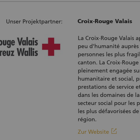
Croix-Rouge Valais
Unser Projektpartner:
La Croix-Rouge Valais 
peu d'humanité auprès
personnes les plus fragi
canton. La Croix-Rouge 
pleinement engagée sur
humanitaire et social, 
prestations de service e
dans les domaines de la
secteur social pour les 
les plus défavorisées de
région.
(Externe
linkout
Zur Website