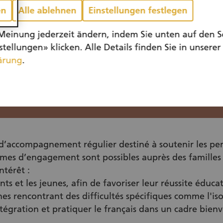
en
Alle ablehnen
Einstellungen festlegen
Meinung jederzeit ändern, indem Sie unten auf den S
tellungen» klicken. Alle Details finden Sie in unserer
ärung
.
’accompagnement régulier destiné à soutenir les per
ormes d’engagement sont possibles auprès des familles
ntérêt :
nts et les jeunes, afin de favoriser leur réussite éducat
 rencontrant des difficultés spécifiques comme l'i
intégration et pratiquer le français dans un cadre bienv