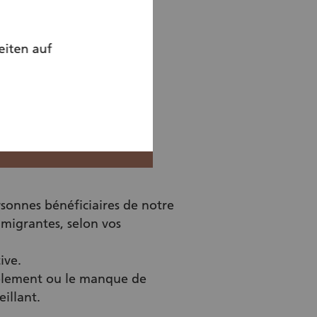
eiten auf
sonnes bénéficiaires de notre
 migrantes, selon vos
ive.
solement ou le manque de
eillant.