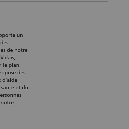
apporte un
 des
les de notre
Valais,
 le plan
propose des
t d’aide
 santé et du
personnes
 notre
r Link)