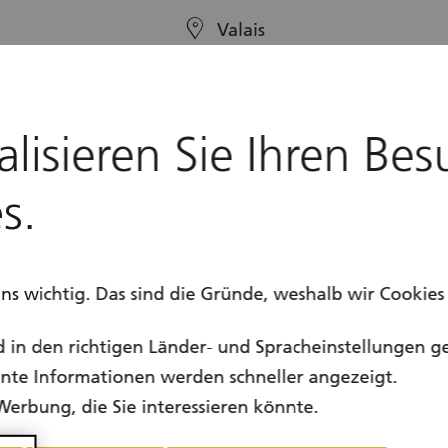
location
Valais
calendar
Ganzjährig
alisieren Sie Ihren Bes
s.
uns wichtig. Das sind die Gründe, weshalb wir Cookie
d in den richtigen Länder- und Spracheinstellungen g
vante Informationen werden schneller angezeigt.
Werbung, die Sie interessieren könnte.