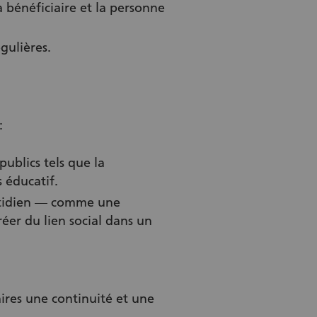
 bénéficiaire et la personne
égulières.
:
ublics tels que la
 éducatif.
otidien — comme une
éer du lien social dans un
res une continuité et une