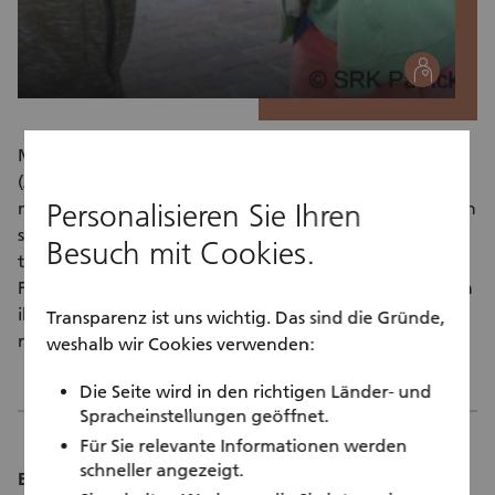
social
Mentorinnen und Mentoren des Jugendrotkreuzes
(JRK) Kanton Aargau treffen sich alle 1 bis 2 Wochen
Personalisieren Sie Ihren
mit ihrem jeweiligen Mentee. Gemeinsam unternehmen
sie Freizeitaktivitäten, die beiden Spass machen,
Besuch mit Cookies.
tauschen sich aus und lernen voneinander. Die
Freiwilligen unterstützen ihre Mentees beim Verbessern
ihrer Sprachkenntnisse und beim Kennenlernen ihrer
Transparenz ist uns wichtig. Das sind die Gründe,
neuen Heimat.
weshalb wir Cookies verwenden:
Die Seite wird in den richtigen Länder- und
Spracheinstellungen geöffnet.
Für Sie relevante Informationen werden
schneller angezeigt.
Einsatzdauer: