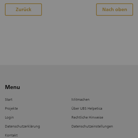
Arbeitsplätze im Teillohn als auch im Rahmen
von Einsatzprogrammen an und verbessern die
Zurück
Nach oben
Arbeitsmarktchancen der Teilnehmenden.
Erhalten Sie mit Ihrem Teameinsatz Einblicke in
Lagerwirtschaft, Ladenbewirtschaftung und
generell Prozesse des Detailhandels im Caritas-
Markt.
Menu
Start
Mitmachen
Projekte
Über UBS Helpetica
Login
Rechtliche Hinweise
Datenschutzerklärung
Datenschutzeinstellungen
Kontakt