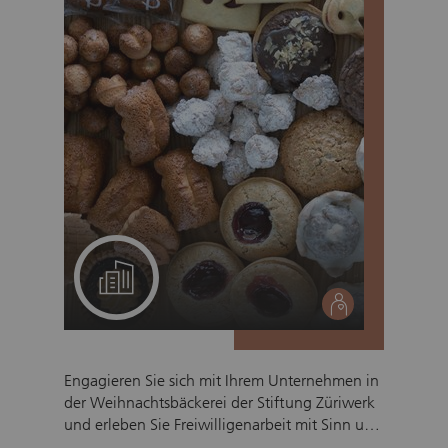
Ein Projekt für Ihr Team
social
Engagieren Sie sich mit Ihrem Unternehmen in
der Weihnachtsbäckerei der Stiftung Züriwerk
und erleben Sie Freiwilligenarbeit mit Sinn und
Wirkung. Gemeinsam mit Menschen mit