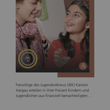
social
Freiwillige des Jugendrotkreuz (JRK) Kanton
Aargau erteilen in ihrer Freizeit Kindern und
Jugendlichen aus finanziell benachteiligten
Familien schulische Nachhilfe. Sie unterstützen
die Schülerinnen und Schüler regelmässig und