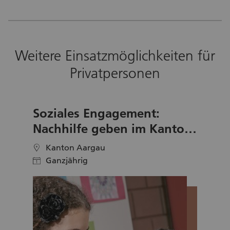
Weitere Einsatzmöglichkeiten für
Privatpersonen
Soziales Engagement:
Nachhilfe geben im Kanton
Aargau
Kanton Aargau
location
Ganzjährig
calendar