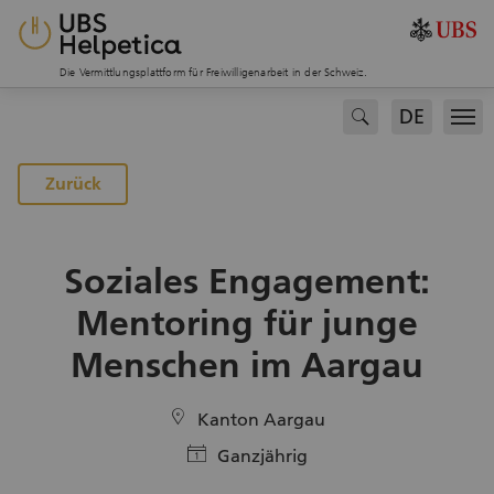
Die Vermittlungsplattform für Freiwilligenarbeit in der Schweiz.
DE
search
Men
Zurück
Soziales Engagement:
Mentoring für junge
Menschen im Aargau
location
Kanton Aargau
calendar
Ganzjährig