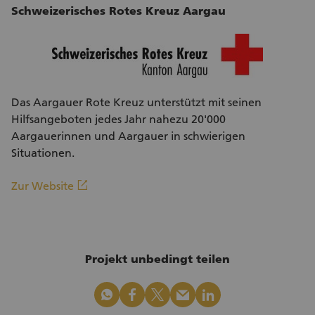
Schweizerisches Rotes Kreuz Aargau
Das Aargauer Rote Kreuz unterstützt mit seinen
Hilfsangeboten jedes Jahr nahezu 20'000
Aargauerinnen und Aargauer in schwierigen
Situationen.
(Externer Link)
linkout
Zur Website
Projekt unbedingt teilen
whatsapp
facebook
x_logo
mail
linkedin